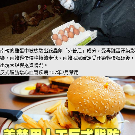
南韓的雞蛋中被檢驗出殺蟲劑「芬普尼」成分，受毒雞蛋汙染影
響，南韓雞蛋價格持續走低。南韓民眾確定受汙染雞蛋號碼後，
出現大規模退貨情況。
反式脂肪增心血管疾病 107年7月禁用