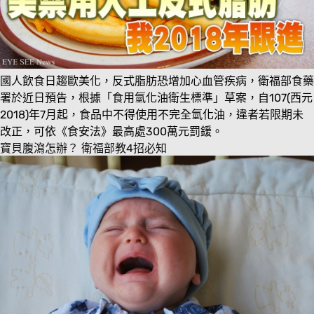
國人飲食日趨歐美化，反式脂肪恐增加心血管疾病，衛福部食藥
署於近日預告，根據「食用氫化油衛生標準」草案，自107(西元
2018)年7月起，食品中不得使用不完全氫化油，違者若限期未
改正，可依《食安法》最高處300萬元罰鍰。
寶貝腹瀉怎辦？ 衛福部教4招必知