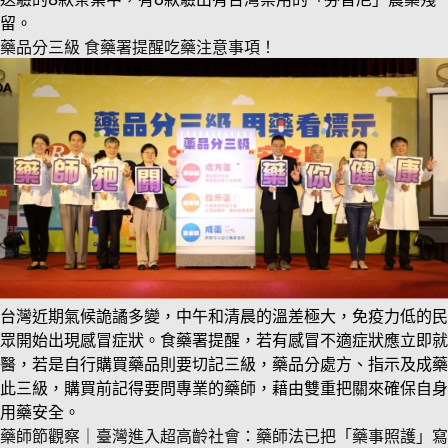
留。
藥品分三級 食藥署提醒吃藥注意事項！
台灣近期氣候詭譎多變，中午和清晨的溫差極大，免疫力低的民
眾開始出現感冒症狀。食藥署提醒，若有感冒不適症狀應立即就
醫，若是自行購買藥品則要切記三級，藥品分處方、指示及成藥
此三級，購買前記得要問專業的藥師，藉由雙重把關來確保自身
用藥安全。
藥師節觀察｜臺灣進入超高齡社會：藥師法已把「藥事照護」寫