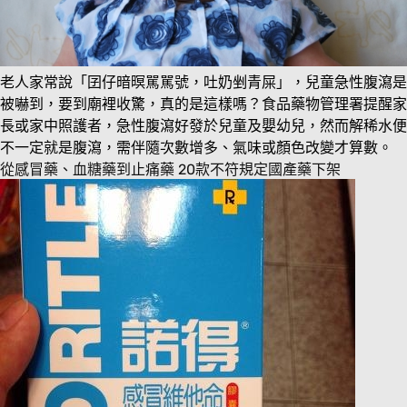
老人家常說「囝仔暗暝駡駡號，吐奶剉青屎」，兒童急性腹瀉是
被嚇到，要到廟裡收驚，真的是這樣嗎？食品藥物管理署提醒家
長或家中照護者，急性腹瀉好發於兒童及嬰幼兒，然而解稀水便
不一定就是腹瀉，需伴隨次數增多、氣味或顏色改變才算數。
從感冒藥、血糖藥到止痛藥 20款不符規定國產藥下架