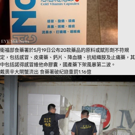
衛福部食藥署於5月19日公布20款藥品的原料或賦形劑不符規
定，包括感冒、皮膚藥、鈣片、降血糖、抗組織胺及止痛藥，其
中包括諾得感冒維他命膠囊，國產藥下架風暴第二波。
戴奧辛大閘蟹流出 食藥署破紀錄重罰1.16億