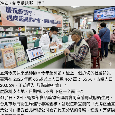
進去，制度還缺哪一塊？
臺灣今天迎來藥師節。今年藥師節，碰上一個迫切的社會背景：
臺灣在 2025 年底 65 歲以上人口達 467 萬 3155 人，占總人口
20.06%，正式邁入「超高齡社會」。
虎牌粉皮產地、日期標示不實 下週一全面下架
4
月
1
日、
2
日，衛福部食品藥物管理署會同宜蘭縣政府衛生局、
台北市政府衛生局進行專案查核，發現位於宜蘭的「虎牌正通實
業公司」接受台北市總公司委託代工分裝的冬粉、粉皮，有涉嫌