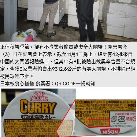
正值秋蟹季節，卻有不肖業者偷賣戴奧辛大閘蟹！食藥署今
（3）日在記者會上表示，截至11月1日為止，總計有42批來自
中國的大閘蟹報驗進口，但其中有8批被驗出戴奧辛含量不合規
定，查獲3家業者偷賣出9312.6公斤的有毒大閘蟹，不排除已經
被民眾吃下肚。
日本核食心慌慌 食藥署：QR CODE一掃就知