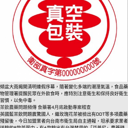
傾盆大雨揭開清明連假序幕，隨著變化多端的潮溼氣溫，食品藥
物管理署提醒民眾在外飲食時，應特別注意衛生和保持良好衛生
習慣，以免中毒。
茶飲農藥問題頻傳 食藥署4月底啟動專案稽查
英國藍茶飲問題震驚國人，繼玫瑰花茶被檢出有
DDT
等多項農藥
殘留後，今日加盟業者向台南市衛生局自主通報，坦承要求業者
送驗的8款茶葉中，有6款驗出有台灣禁用的「芬普尼」農藥殘