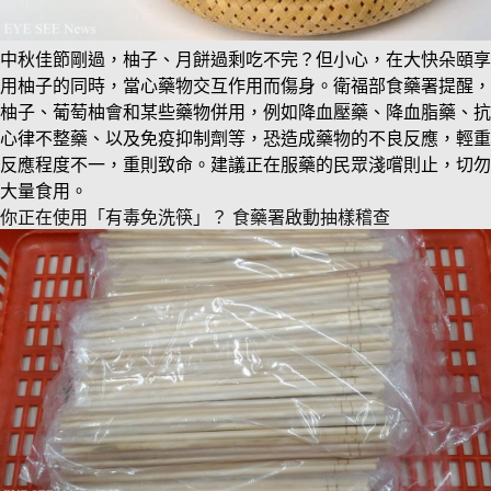
中秋佳節剛過，柚子、月餅過剩吃不完？但小心，在大快朵頤享
用柚子的同時，當心藥物交互作用而傷身。衛福部食藥署提醒，
柚子、葡萄柚會和某些藥物併用，例如降血壓藥、降血脂藥、抗
心律不整藥、以及免疫抑制劑等，恐造成藥物的不良反應，輕重
反應程度不一，重則致命。建議正在服藥的民眾淺嚐則止，切勿
大量食用。
你正在使用「有毒免洗筷」？ 食藥署啟動抽樣稽查