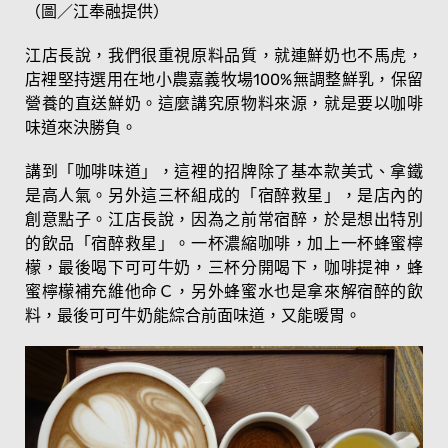
（圖／江奉融提供）
江店長說，我們很重視原料品質，就連鮮奶也不馬虎，
店裡堅持選用在地小農嘉義牧場100%無調整鮮乳，保留
營養的直送鮮奶。這麼講究原物料來源，就是要以咖啡
味道來決勝負。
講到「咖啡味道」，這裡的招牌除了基本款美式、拿鐵
是高人氣。另外這三杯組成的「宿醉救星」，是店內的
創意點子。江店長說，因為之前常宿醉，於是想出特別
的飲品「宿醉救星」。一杯濃縮咖啡，加上一杯蜂蜜檸
檬，最後喝下可可牛奶，三杯分開喝下，咖啡提神，蜂
蜜檸檬補充維他命Ｃ，另外蜂蜜水也是拿來解宿醉的飲
料，最後可可牛奶能綜合前面味道，又能暖胃。