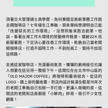
頂著交大管理碩士高學歷，為何棄穩定高薪業務工作跑
去開咖啡店？七年級生江奉融，原來單純想證明自己能
「改變惡劣的工作環境」，沒想到後來跑去創業。他
說，看著台灣工作大環境的勞動條件極差，還被22Ｋ低
薪壓著跑，下定決心要改善工作環境，乾脆自己當老闆
開咖啡店，打造不超時工作、不剝削員工、堅持不加班
這條路。
走進這家咖啡店，充滿藝術氣息，慵懶的躺椅座位也讓
人想要在這兒待一整個下午。這間位在台北市中山區的
「OLD MAJOR COFFEE」將咖啡和藝術結合，從店的
LOGO、牆上掛的藝術畫，到店內設計裝潢全都是75年次
的老闆江奉融自己包辦一手打造。更讓人吸睛的是，這
間店的老闆和店員都是「小鮮肉」帥哥，吸引不少女性
顧客！