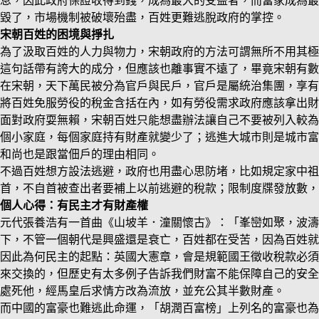
息，因此政府保證收得到錢，成為最大的受益者，而富家成為最
毀了，市場機制被破壞殆盡，百姓更難逃脫政府的掌控。
宋朝百姓的困境與掙扎
為了汲取百姓的人力與物力，宋朝政府的方法可謂無所不用其極
這句話帶有誇大的成分，但應該也離事實不遠了，畢竟宋朝有數
在宋朝，天下萬民被分為官戶與民戶，官戶是屬統治集團，享有
將百姓免服勞役的稅金含括在內，如有勞役需求政府應該拿出財
面對政府耍無賴，宋朝百姓只能想盡辦法讓自己不要被列入較為
個小家庭，每個家庭持有財產就變少了；逃進大城市則是城市富
和尚也是跟當佃戶的理由相同。
不過百姓想方設法逃避，政府也用盡心思防堵，比如規定家中祖
首，不自首被查出者要補上以前逃避的稅款；限制度牒發放數，
個人心得：有民主才有財產權
元代張養浩有一首曲《山坡羊．潼關懷古》：「峯巒如聚，波
下，不管一個朝代是興盛還是衰亡，百姓都在受苦，因為百姓就
因此為何民主的起點：英國大憲章，會是規範國王徵收稅款必須
來交換的，但歷史有太多例子告訴我們財富不能保障自己的安全
處死他，經馬皇后求情方改為流放，並充公其半數財產。
而中國的富豪也難逃此命運，「胡潤百富榜」上列名的富豪也為