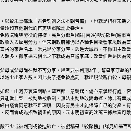
大的受害者，因為要承擔同一保甲內貧戶的欠款，最終連富家也
，以致朱熹都說「古者刻剝之法本朝皆備」，也就是指在宋朝之
量遠超其他朝代的官吏與軍隊需要養活。
免徵賦稅與勞役的特權，民戶分鄉戶(鄉村百姓)與坊郭戶(城市
政收入去雇用勞力，但宋朝政府卻仍以各種名目徵發家境較為富
富裕的家戶名單，常見是分家分產、逃進大城市、不做田主改當
人較多，搬家過去相比之下就成為普通家庭；改當佃戶是因為沒
父母或父母尚在就不可分家，違者要被判刑3年；幫皇家守墓的
以減少出家人數。因此為了避免被處罰，就出現父親自殺、母親
濤如怒，山河表裏潼關路。望西都，意躊躇。傷心秦漢經行處，
只能當韭菜，被動地被收割，無法主動地改變命運，除非有幸成
經由議會同意就不難理解，因為有民主才能保障自己的財產。有
，反而會成為招致禍患的原因，元末明初富商沈萬三據說富可敵
數不少或被判刑或被迫逃亡，被戲稱是「殺豬榜」(詳見維基百