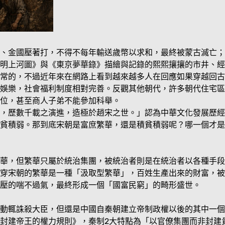
、金國壓著打，不得不每年輸送歲幣以求和，最終被蒙古滅亡；
明上河圖》與《東京夢華錄》描繪與記錄的熙熙攘攘的市井、經
常的，不過近年來在網路上看到越來越多人在回應如果穿越回古
娛樂，社會福利制度相對完善。反觀其他朝代，許多朝代住宅區
位，甚至商人子弟不能參加科舉。
，歷數千載之演進，造極於趙宋之世。」認為中華文化發展歷經
積貧積弱。那到底宋朝是富庶繁華，還是積貧積弱呢？哪一個才
華，但繁華只屬於統治集團，被統治者則是在統治者以各種手段
穿宋朝的繁華是一種「汲取型繁華」，百姓生產出來的財富，被
壓的喘不過氣，最終形成一個「國富民窮」的畸形盛世。
動輒誅殺大臣，但還是中國自秦朝建立帝制政權以後的其中一個
封建帝王的權力規則》，秦制2大特點為「以官僚集團而非封建