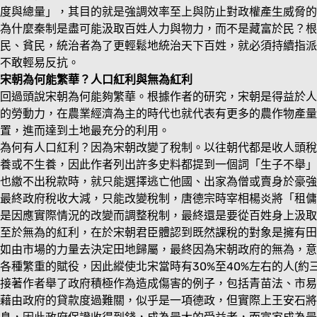
度與總量」，其目的就是強調效率至上與防止對政權產生威脅的
為什麼秦制是盡可能汲取百姓人力與物力，而不是藏富於民？根
民、貧民，統治者為了更輕鬆地統治天下百姓，就必須持續指派
不敢輕易反抗。
宋朝為何能繁華？人口紅利與無為紅利
回過頭說宋朝為何能夠繁華。根據作者的研究，宋朝是得益於人
的勞動力，在農業經濟為主的時代也就代表有更多的農作物產量
置，進而達到土地最充分的利用。
為何有人口紅利？因為宋朝改變了稅制。以往朝代都是收人頭稅
養或不生養，因此作者列出許多史料都提到一個詞「生子不舉」
也繳不出稅款時，就只能選擇逃亡他國、出家為僧或賣身於豪強
最終政府稅收大減，只能改變稅制，唐德宗時宰相楊炎將「租傭
是因應實際情況的改變而調整稅制，最終還是要從百姓身上汲取
至於無為的紅利，在於宋朝君臣體認到既然課稅的對象是擁有田
如由市場的力量去決定田地歸屬，最終因為宋朝政府的無為，意
各種繁重的賦役，因此縱使北宋當時有30%至40%左右的人(
接著作者舉了政府積極作為造成傷害的例子，包括青苗法、市易
藉由政府的貸款度過難關，似乎是一項德政，但實際上王安石將