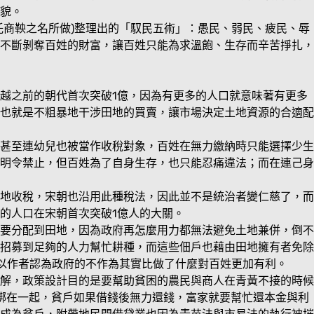
貌。
託商鞅之名所做)整理出的「馭民五術」：愚民、弱民、疲民、辱
不斷剝奪百姓的財富，讓百姓只能為求溫飽、生存而辛苦掙扎，
越之前的朝代首次突破1億，因為有更多的人口就意味著有更多
也就是不粗暴地干涉田地的買賣，讓市場決定土地資源的合適配
甚至連幼兒也被當作收稅對象，百姓在無力繳納時只能選擇少生
明令禁止，但百姓為了自身生存，也只能忍痛違法；而在連己身
地收稅，宋朝也沿用此種稅法，因此並不是統治者變仁慈了，而
的人口在宋朝首次突破1億人的大關。
要分配到田地，因為政府再怎麼用力都無法避免土地兼併，倒不
招募到足夠的人力幫忙耕種，而這些佃戶也藉由田地擁有者免除
所以作者認為政府的不作為其實比做了什麼對百姓更加有利。
解，政策設計目的是要幫助貧困的農民與商人在青黃不接的時候
綁在一起，貧戶如果借錢後無力還錢，富家就要幫忙還本金與利