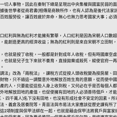
一切人事物，因此在秦制下總是呈現出中央集權與國富民弱的面
據後世學者從商君書(相傳是商鞅所作，也有人認為是後代法家
百姓服勞役，讓百姓疲於奔命，無心也無力思考國家大事；必須
口紅利與無為紅利才能擁有繁華，人口紅利是因為宋朝人口數超
，能創造更高的經濟收益；無為的紅利則是來自宋朝不立田制，
，也就是按丁收稅，一般都是針對成年人收稅，但有時國庫空虛
，也就是兒子生下來就不養育，直接拋棄或殺死，縱使官府一再
。
調法」改為「兩稅法」，課稅方式從按人頭收稅變為按房屋、田
財物，只不過這一調整意外地解放百姓生育的意願，從而使中國
產的人，只要能從這些人身上收到稅，又何必在乎是否每個人都
外地解放田地的產值，也促使擁有田地的人必須善待佃戶，才能
約三、四千萬人)名下沒有田地，也沒有形成社會不安定的因素。
法、義倉及居養院等。青苗法與市易法大家應該從歷史課有所了
這2項制度與保甲法綁在一起，也就是藉由保甲法將貧戶與富家