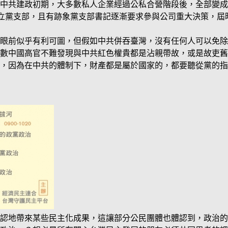
中共建政初期，大多數私人企業經過公私合營階段後，全部變成
立黨支部，且有跡象黨支部書記逐漸要求參與公司重大決策，屆
眼前似乎有利可圖，但假如中共併吞臺灣，沒有任何人可以免除
數中國高官不難發現與中共紅色權貴都是沾親帶故，或是故吏舊
，因為在中共的體制下，財產都是屬於國家的，都要聽從黨的指
認地帶來某些民主化成果，這讓部分公民團體也體認到，政治的