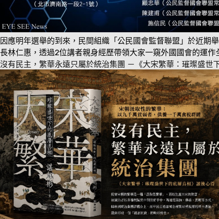
因應明年選舉的到來，民間組織「公民國會監督聯盟」於近期舉
長林仁惠，透過2位講者親身經歷帶領大家一窺外國國會的運作
沒有民主，繁華永遠只屬於統治集團 －《大宋繁華：璀璨盛世