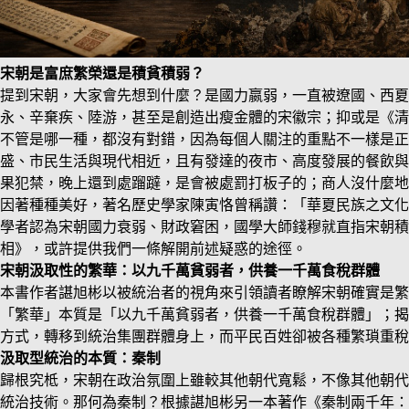
宋朝是富庶繁榮還是積貧積弱？
提到宋朝，大家會先想到什麼？是國力嬴弱，一直被遼國、西夏
永、辛棄疾、陸游，甚至是創造出瘦金體的宋徽宗；抑或是《清
不管是哪一種，都沒有對錯，因為每個人關注的重點不一樣是正
盛、市民生活與現代相近，且有發達的夜市、高度發展的餐飲與
果犯禁，晚上還到處蹓躂，是會被處罰打板子的；商人沒什麼地
因著種種美好，著名歷史學家陳寅恪曾稱讚：「華夏民族之文化
學者認為宋朝國力衰弱、財政窘困，國學大師錢穆就直指宋朝
相》，或許提供我們一條解開前述疑惑的途徑。
宋朝汲取性的繁華：以九千萬貧弱者，供養一千萬食稅群體
本書作者諶旭彬以被統治者的視角來引領讀者瞭解宋朝確實是繁
「繁華」本質是「以九千萬貧弱者，供養一千萬食稅群體」；揭
方式，轉移到統治集團群體身上，而平民百姓卻被各種繁瑣重稅
汲取型統治的本質：秦制
歸根究柢，宋朝在政治氛圍上雖較其他朝代寬鬆，不像其他朝代
統治技術。那何為秦制？根據諶旭彬另一本著作《秦制兩千年：