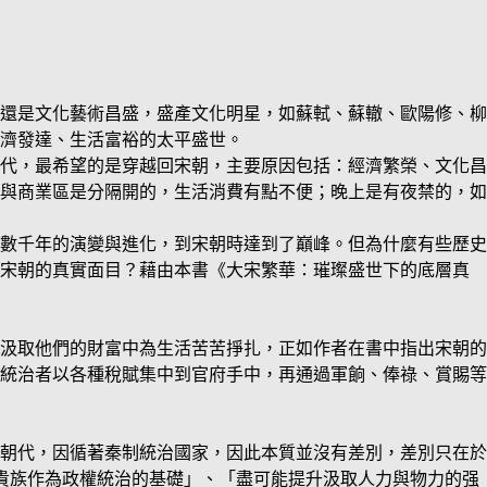
還是文化藝術昌盛，盛產文化明星，如蘇軾、蘇轍、歐陽修、柳
濟發達、生活富裕的太平盛世。
代，最希望的是穿越回宋朝，主要原因包括：經濟繁榮、文化昌
與商業區是分隔開的，生活消費有點不便；晚上是有夜禁的，如
數千年的演變與進化，到宋朝時達到了巔峰。但為什麼有些歷史
是宋朝的真實面目？藉由本書《大宋繁華：璀璨盛世下的底層真
汲取他們的財富中為生活苦苦掙扎，正如作者在書中指出宋朝的
統治者以各種稅賦集中到官府手中，再通過軍餉、俸祿、賞賜等
朝代，因循著秦制統治國家，因此本質並沒有差別，差別只在於
貴族作為政權統治的基礎」、「盡可能提升汲取人力與物力的强