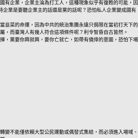
國有企業，企業主淪為打工人，這種現象似乎有復甦的可能，因
時企業是要聽企業主的話還是黨的話呢？恐怕私人企業變成國有
當韭菜的命運，因為中共的統治集團永遠只侷限在當初打天下的
屬，而臺灣人有幾人符合這項條件呢？利令智昏自古皆然。
揮，黨要你興就興，要你亡就亡，如帶有僥倖的意圖，恐怕下場
轉變不能僅依賴大型公民運動或偶發式集結，而必須進入場域、