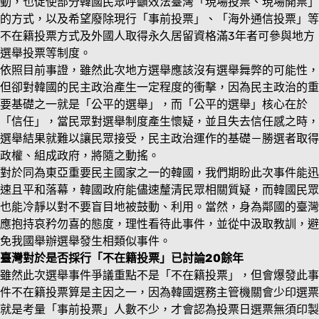
動，也促使部分韓國民眾呼籲效法臺灣「現場投票、現場開票」
的方式，以及希望廢除現行「事前投票」、「海外通信投票」等
不在籍投票方式及外國人取得永久居留資格滿3年者可參與地方
選舉投票等制度。
依照目前事證，雖然此次地方選舉應該沒有選舉舞弊的可能性，
但卻對韓國的民主政治產生一定程度的衝擊，因為民主政治的重
要基礎之一就是「公平的選舉」，而「公平的選舉」核心在於
「信任」，當民眾對選舉制度產生懷疑，並且失去信任感之時，
選舉結果就難以讓民眾接受，民主政治運作的基礎－勝選者取得
政權、組成政府，將隨之動搖。
對於同為東亞重要民主國家之一的韓國，我們期盼此次事件能迅
速且平和落幕，韓國政府能儘速釐清民眾相關質疑，而韓國民眾
也能冷靜以對不要盲目地被鼓動、利用。當然，身為鄰國的臺灣
應抱持哀矜勿喜的態度，理性看待此事件，並從中汲取教訓，避
免我國舉辦選舉發生相類似事件。
臺灣對於是否採行「不在籍投票」已討論20餘年
雖然此次選舉事件爭議重點不是「不在籍投票」，但會爆發此事
件不在籍投票算是主因之一，因為韓國選務主管機關會少印選票
就是考量「事前投票」人數不少，才會認為投票日選票無須印製