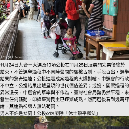
11月24日九合ㄧ大選及10項公投在11月25日凌晨開完票後終於
結束，不管選舉過程中不同陣營間的唇槍舌劍、手段百出，選舉
結果的驚奇連連；公投連署成案過程的火爆對嗆、中選會的行政
不中立，公投結果出爐呈現的世代價值差異；或投、開票過程的
異常漫長，中選會的草率與不作為，臺灣社會局勢仍然平穩，未
發生任何騷動，印證臺灣民主已逐漸成熟。然而選後看到幾篇評
論，其論點卻讓人無法苟同。
男人不許進女廁！公投61%廢除「休士頓平權法」