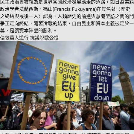
民主政治曾被視為是世界各國政治發展應走的道路，如日裔美籍
政治學者法蘭西斯．福山(Francis Fukuyama)在其名著〈歷史
之終結與最後一人〉認為，人類歷史的前進與意識型態之間的鬥
爭正走向終結，隨著冷戰的結束，自由民主和資本主義被定於一
尊，是謂資本陣營的勝利。
倫敦萬人遊行 抗議脫歐公投