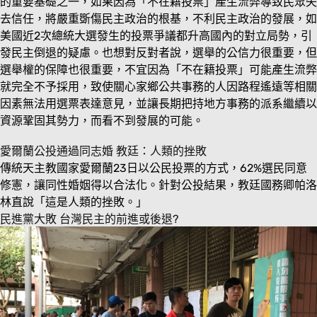
的重要基礎之一，如果因為「不在籍投票」產生流弊導致民眾失
去信任，將嚴重斲傷民主政治的根基，不利民主政治的發展，如
美國近2次總統大選發生的投票爭議都升高國內的對立局勢，引
發民主倒退的疑慮。也想對反對者說，選舉的公信力很重要，但
選舉權的保障也很重要，不宜因為「不在籍投票」可能產生流弊
就完全不予採用，致使關心家鄉公共事務的人因路程遙遠等相關
因素無法用選票表達意見，並讓長期把持地方事務的派系繼續以
資源鞏固其勢力，而看不到發展的可能。
愛爾蘭公投通過同志婚 教廷：人類的挫敗
傳統天主教國家愛爾蘭23日以公民投票的方式，62%選民同意
修憲，讓同性婚姻得以合法化。針對公投結果，教廷國務卿帕洛
林直說「這是人類的挫敗。」
民進黨大敗 台灣民主的前進或後退?