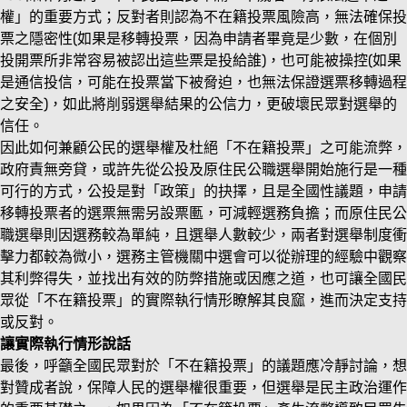
權」的重要方式；反對者則認為不在籍投票風險高，無法確保投
票之隱密性(如果是移轉投票，因為申請者畢竟是少數，在個別
投開票所非常容易被認出這些票是投給誰)，也可能被操控(如果
是通信投信，可能在投票當下被脅迫，也無法保證選票移轉過程
之安全)，如此將削弱選舉結果的公信力，更破壞民眾對選舉的
信任。
因此如何兼顧公民的選舉權及杜絕「不在籍投票」之可能流弊，
政府責無旁貸，或許先從公投及原住民公職選舉開始施行是一種
可行的方式，公投是對「政策」的抉擇，且是全國性議題，申請
移轉投票者的選票無需另設票匭，可減輕選務負擔；而原住民公
職選舉則因選務較為單純，且選舉人數較少，兩者對選舉制度衝
擊力都較為微小，選務主管機關中選會可以從辦理的經驗中觀察
其利弊得失，並找出有效的防弊措施或因應之道，也可讓全國民
眾從「不在籍投票」的實際執行情形瞭解其良窳，進而決定支持
或反對。
讓實際執行情形說話
最後，呼籲全國民眾對於「不在籍投票」的議題應冷靜討論，想
對贊成者說，保障人民的選舉權很重要，但選舉是民主政治運作