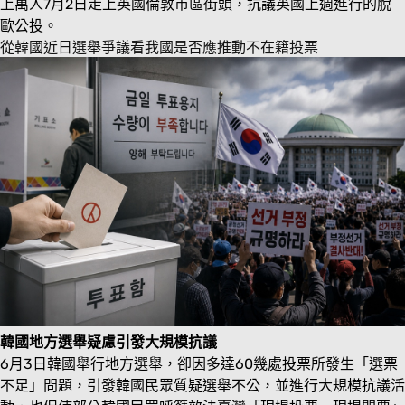
上萬人7月2日走上英國倫敦市區街頭，抗議英國上週進行的脫
歐公投。
從韓國近日選舉爭議看我國是否應推動不在籍投票
韓國地方選舉疑慮引發大規模抗議
6月3日韓國舉行地方選舉，卻因多達60幾處投票所發生「選票
不足」問題，引發韓國民眾質疑選舉不公，並進行大規模抗議活