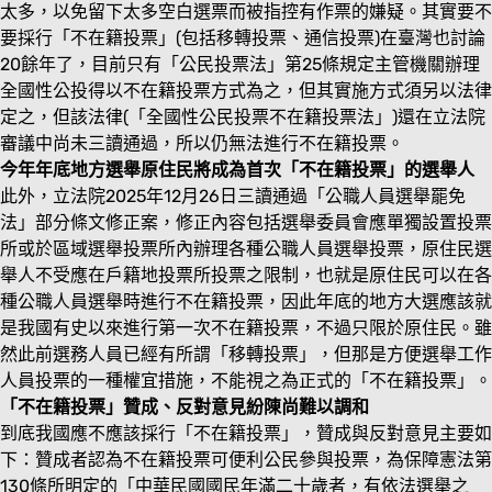
太多，以免留下太多空白選票而被指控有作票的嫌疑。其實要不
要採行「不在籍投票」(包括移轉投票、通信投票)在臺灣也討論
20餘年了，目前只有「公民投票法」第25條規定主管機關辦理
全國性公投得以不在籍投票方式為之，但其實施方式須另以法律
定之，但該法律(「全國性公民投票不在籍投票法」)還在立法院
審議中尚未三讀通過，所以仍無法進行不在籍投票。
今年年底地方選舉原住民將成為首次「不在籍投票」的選舉人
此外，立法院2025年12月26日三讀通過「公職人員選舉罷免
法」部分條文修正案，修正內容包括選舉委員會應單獨設置投票
所或於區域選舉投票所內辦理各種公職人員選舉投票，原住民選
舉人不受應在戶籍地投票所投票之限制，也就是原住民可以在各
種公職人員選舉時進行不在籍投票，因此年底的地方大選應該就
是我國有史以來進行第一次不在籍投票，不過只限於原住民。雖
然此前選務人員已經有所謂「移轉投票」，但那是方便選舉工作
人員投票的一種權宜措施，不能視之為正式的「不在籍投票」。
「不在籍投票」贊成、反對意見紛陳尚難以調和
到底我國應不應該採行「不在籍投票」，贊成與反對意見主要如
下：贊成者認為不在籍投票可便利公民參與投票，為保障憲法第
130條所明定的「中華民國國民年滿二十歲者，有依法選舉之