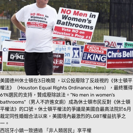
美國德州休士頓在3日晚間 ，以公投廢除了反歧視的《休士頓平
權法》（Houston Equal Rights Ordinance, Hero），最終獲得
61%選民的支持，贊成廢除該法。"No men in women’s
bathrooms"（男人不許進女廁）成為休士頓市民反對《休士頓
平權法》的口號。休士頓平權法的爭議是美國自最高法院於6月
裁定同性婚姻合法以來，美國境內最激烈的LGBT權益抗爭之
一。
西班牙小鎮一致通過 「非人類居民」享平權