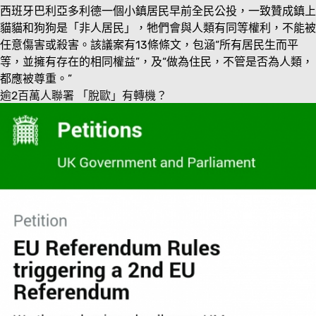
西班牙巴利亞多利德一個小鎮居民早前全民公投，一致贊成鎮上
貓貓和狗狗是「非人居民」，牠們會與人類有同等權利，不能被
任意傷害或殺害。該議案有13條條文，包涵“所有居民生而平
等，並擁有存在的相同權益”，及“做為住民，不管是否為人類，
都應被尊重。”
逾2百萬人聯署 「脫歐」有轉機？