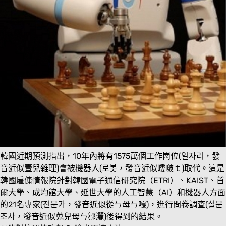
韓國近期預測指出，10年內將有1575萬個工作崗位(일자리，發
音近似壹兒雜理)會被機器人(로봇，發音近似嘍啵ｔ)取代。這是
韓國雇傭情報院針對韓國電子通信研究院（ETRI）、KAIST、首
爾大學、成均館大學、延世大學的人工智慧（AI）和機器人方面
的21名專家(전문가，發音近似從ㄣ母ㄣ嘎)，進行問卷調查(설문
조사，發音近似蒐兒母ㄣ鄒灑)後得到的結果。