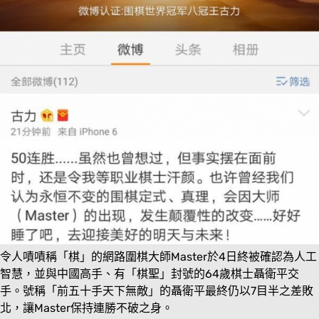
令人嘖嘖稱「棋」的網路圍棋大師Master於4日終被確認為人工
智慧，並與中國高手、有「棋聖」封號的64歲棋士聶衛平交
手。號稱「前五十手天下無敵」的聶衛平最終仍以7目半之差敗
北，讓Master保持連勝不破之身。