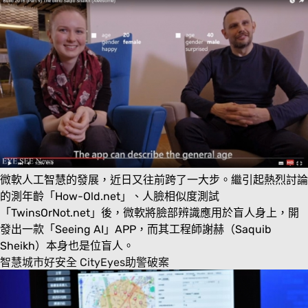
微軟人工智慧的發展，近日又往前跨了一大步。繼引起熱烈討論
的測年齡「How-Old.net」、人臉相似度測試
「TwinsOrNot.net」後，微軟將臉部辨識應用於盲人身上，開
發出一款「Seeing AI」APP，而其工程師謝赫（Saquib
Sheikh）本身也是位盲人。
智慧城市好安全 CityEyes助警破案