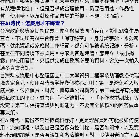
權問題。報告同時認為，把大量資料拿來訓練基礎模型「通常具
有某種轉化性」，但是否構成合理使用，仍要看用途、作品性
質、使用量，以及對原作品市場的影響，不能一概而論。
在AI時代，怎麼用才不踩雷？
台灣政府與專家提醒民眾：便利與風險同時存在。彰化縣衛生局
直言，不是所有AI平台都會「保守秘密」，身分證字號、帳號密
碼、健康資訊或家庭與工作細節，都有可能被系統記錄、分析，
甚至在不同情境下被誤用。專家則普遍建議，應建立「最小揭
露」的使用習慣，只提供完成任務所必要的資料，避免一次輸入
過多真實資訊。
台灣科技媒體中心整理國立中山大學資訊工程學系助理教授徐瑞
壕專家意見，使用AI時應掌握幾個核心原則：第一是避免輸入敏
感資訊，包括個資、財務、醫療與公司機密；第二是選擇有清楚
隱私政策的平台，並善用「不記錄對話」、「不作模型訓練」等
設定；第三是保持查證與判斷能力，不要完全依賴AI的回答做重
要決策。
在AI時代，備份不只是把資料存好，更是理解資料可能被如何使
用、流向哪裡，以及自己是否保有控制權，是否能關掉，以及資
料出現問題時，是否有通知和救濟機制。對一般使用者而言，真