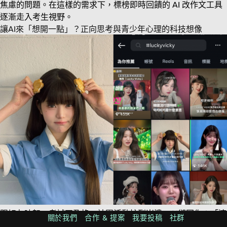
焦慮的問題。在這樣的需求下，標榜即時回饋的 AI 改作文工具
逐漸走入考生視野。
讓AI來「想開一點」？正向思考與青少年心理的科技想像
跟好友吵架、考試不及格、社團活動忙到崩潰，AI卻回你：「這
關於我們
合作 & 提案
我要投稿
社群
是變好的機會，完全是 Lucky Vicky 呀！」這些正能量滿滿的