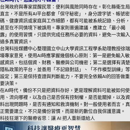
台灣政府與專家提醒民眾：便利與風險同時存在。彰化縣衛生局
直言，不是所有AI平台都會「保守秘密」，身分證字號、帳號密
碼、健康資訊或家庭與工作細節，都有可能被系統記錄、分析，
甚至在不同情境下被誤用。專家則普遍建議，應建立「最小揭
露」的使用習慣，只提供完成任務所必要的資料，避免一次輸入
過多真實資訊。
台灣科技媒體中心整理國立中山大學資訊工程學系助理教授徐瑞
壕專家意見，使用AI時應掌握幾個核心原則：第一是避免輸入敏
感資訊，包括個資、財務、醫療與公司機密；第二是選擇有清楚
隱私政策的平台，並善用「不記錄對話」、「不作模型訓練」等
設定；第三是保持查證與判斷能力，不要完全依賴AI的回答做重
要決策。
在AI時代，備份不只是把資料存好，更是理解資料可能被如何使
用、流向哪裡，以及自己是否保有控制權，是否能關掉，以及資
料出現問題時，是否有通知和救濟機制。對一般使用者而言，真
正需要建立，不只是備份習慣，而是新的數位自我保護意識。
科技狂潮下的醫療省思：讓 AI 把人重新還給人