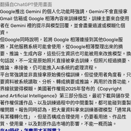
翻攝自ChatGPT使用畫面
Google推出 Gemini 的個人化功能時強調，Gemini不會直接拿
Gmail 信箱或 Google 相簿內容來訓練模型，訓練主要來自使用
者在 Gemini 裡的提示與模型回覆，並會盡量過濾或模糊化個
資。
但Google同時說明，若將 Google 相簿連接到其他Google服
務，其他服務系統可能會使用，從Google相簿整理出來的摘
要、推論、生成內容，這些衍生資訊也可能被用來改進模型。換
句話說，不一定是原始照片直接被拿去訓練，但照片經過摘要、
推論、串接後，仍可能進入AI系統的處理流程。
平台常強調並非直接拿原始備份檔訓練，但從使用者角度看，只
要資料被系統讀取、分析、轉成摘要或推論，再用於改善功能，
界線就變得模糊。美國著作權局2025年發布的《Copyright
and Artificial Intelligence》第三部分指出，最初下載與儲存受
著作權保護作品、以及訓練過程中的中間重製，都可能碰到重製
權問題。報告同時認為，把大量資料拿來訓練基礎模型「通常具
有某種轉化性」，但是否構成合理使用，仍要看用途、作品性
質、使用量，以及對原作品市場的影響，不能一概而論。
在AI時代，怎麼用才不踩雷？