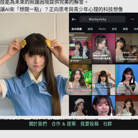
技能為未來的照護困境提供完美的解答。
讓AI來「想開一點」？正向思考與青少年心理的科技想像
跟好友吵架、考試不及格、社團活動忙到崩潰，AI卻回你：「這
關於我們
合作 & 提案
我要投稿
社群
是變好的機會，完全是 Lucky Vicky 呀！」這些正能量滿滿的
回覆來自「員瑛式思考產生器」，原型是南韓人氣偶像張員瑛。