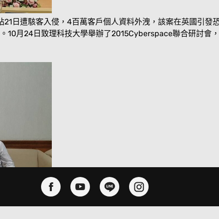
lk網站21日遭駭客入侵，4百萬客戶個人資料外洩，該案在英國
0月24日致理科技大學舉辦了2015Cyberspace聯合研