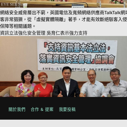
網絡安全威脅層出不窮，英國電信及寬頻網絡供應商TalkTa
客非常猖獗，從「虛擬實體隔離」著手，才能有效斷絕駭客入侵。1
保障等相關議題。
資訊立法強化安全管理 吳育仁表示強力支持
關於我們
合作 & 提案
我要投稿