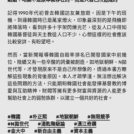
記得1990年代初曾去韓國訪友兼旅遊，因是下午的班
機，到達韓國時已是萬家燈火，印象最深刻的是飛機即
將降落時，看到許多十字架閃爍光芒，從友人口中得知
韓國基督徒與天主教徒人口不少，心想這樣的社會應該
比較安詳、有盼望吧。
然而，當新聞報導韓國自殺率排名已開發國家中前幾
位，陸續又有一些辛酸的詞彙被創造，如地獄朝鮮、N拋
世代等，才發現原來不是自己所想像的，透過本書方瞭
解這些現象的背後原因。本人才疏學淺，無法想出解決
這些問題的方法，只能期盼韓國社會能發揮基督教的博
愛與互助精神，財閥等擁有更多財富與資源的人能更多
幫助社會上的弱勢族群，以建立一個共好的社會。
#韓國
#朴正熙
#地獄朝鮮
#無限競爭
#N拋世代
#湯匙階級論
#漢江奇蹟
#金大中
#新自由主義
#資本主義