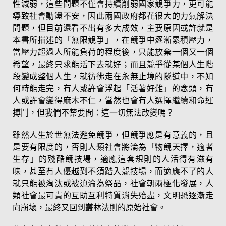
性減弱，這些問題不僅會持續削弱國家競爭力，更可能
導致社會動盪不安，因此兩國政府都花很大的力氣解決
問題，但目前還看不出有多大成效，主要原因或許就是
本書所描述的「無限競爭」，在競爭中逐漸累積壓力，
當壓力超過人所能負荷的程度後，只能放棄一個又一個
希望，最終只求能活下去就好；而且競爭從某個人生階
段變成整個人生，就彷彿走在永無止境的隧道中，不知
何時能走完，有人或許會浮起「活著好難」的念頭，有
人或許會變得麻木不仁，當然也會有人選擇繼續和命運
搏鬥，但我們不禁要問：這一切無法改變嗎？
雖然人生於世無法避免競爭，但競爭應是有意義的，且
是要有限度的，否則人類社會將淪為「物競天擇，適者
生存」的殘酷競技場，適應這套規則的人活得有滋有
味，甚至有人優越到不須踏入競技場，而適應不了的人
就只能被淘汰或被迫淪為祭品，社會朝兩極化發展，人
類社會最可貴的互助互利特質消失殆盡，文明恐逐漸走
向崩壞，最終又回到叢林法則的原始社會。