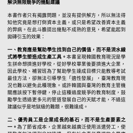
解決無限競爭的幾點建議
本書作者只有揭露問題，並沒有提供解方，所以無法得
知他究竟是想打倒資本主義，或只是希望改善資本主義
的弊病。在此斗膽提出幾點不成熟的意見，希望能起到
拋磚引玉的效果：
一、教育應是幫助學生找到自己的價值，而不是流水線
式將學生塑造成生產工具。
本書呈現韓國教育現況是學
生拼命想擠進好學校，從好學校畢業後要擠進大企業，
因此學校、補習班為了幫助學生達成目標只能教導考試
最佳方法，卻無法引導學生「適性發展」，臺灣教育現
況也難以避免此種現象。或許韓國與臺灣的教育主管機
關應該按下暫停鍵，停止這種過度競爭的教育制度，鼓
勵學生透過更多元的管道發展自己的天賦才能，不過這
建議似乎是地獄級的難題，很難達成。
二、優秀員工是企業成長的基石，而不是生產要素之
一。
為了節省成本，企業越來越廣泛使用派遣勞工，使