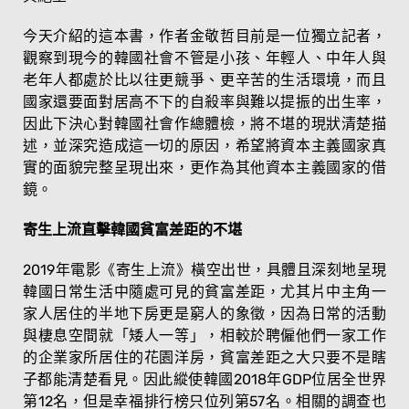
今天介紹的這本書，作者金敬哲目前是一位獨立記者，
觀察到現今的韓國社會不管是小孩、年輕人、中年人與
老年人都處於比以往更競爭、更辛苦的生活環境，而且
國家還要面對居高不下的自殺率與難以提振的出生率，
因此下決心對韓國社會作總體檢，將不堪的現狀清楚描
述，並深究造成這一切的原因，希望將資本主義國家真
實的面貌完整呈現出來，更作為其他資本主義國家的借
鏡。
寄生上流直擊韓國貧富差距的不堪
2019年電影《寄生上流》橫空出世，具體且深刻地呈現
韓國日常生活中隨處可見的貧富差距，尤其片中主角一
家人居住的半地下房更是窮人的象徵，因為日常的活動
與棲息空間就「矮人一等」，相較於聘僱他們一家工作
的企業家所居住的花園洋房，貧富差距之大只要不是瞎
子都能清楚看見。因此縱使韓國2018年GDP位居全世界
第12名，但是幸福排行榜只位列第57名。相關的調查也