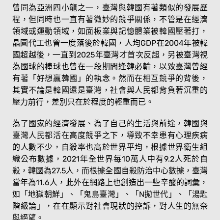
曾同為亞洲四小龍之一，臺灣與韓國有著類似的發展歷
程，但同時也一直有著微妙的競爭關係，不管是在經濟
領域或運動領域，如面板業與記憶體業被韓國壓著打，
晶圓代工也曾一度落後於韓國，人均GDP在2004年被韓
國超越後，一直到2025年臺灣才首次反超，另被臺灣視
為國球的棒球也曾在一段期間逢韓必輸，以致臺灣曾經
有著「好想贏韓國」的執念。然而在相互競爭的背後，
其實不論是韓國還是臺灣，社會與人民都背負著沉重的
壓力前行，差別只在於程度的輕重而已。
為了國家的經濟發展、為了自己的生活與前途，韓國與
臺灣人民都活在高度競爭之下，導致不幸患有心理疾病
的人數不少，自殺率也高於世界平均，根據世界衛生組
織公布數據，2021年全世界每10萬人中有9.2人死於自
殺，韓國為27.5人，而根據全國自殺防治中心數據，臺灣
當年為11.6人，此外在網路上也創造出一些辛酸的詞彙，
如「地獄朝鮮」、「鬼島臺灣」、「N拋世代」、「湯匙
階級論」，在在顯示對社會現狀的控訴，對人生的無奈
與絕望。