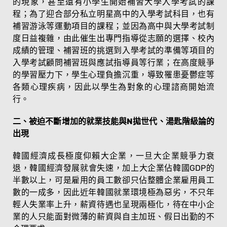
的現象，甚至還有小學生開始補習大學入學考試的課
程；為了迎合部分私立明星高中的入學考試科目，也有
補習游泳等運動項目的課程；並因為高中與大學考試制
度日益複雜，由此催生出專門指導從志願的選擇、校內
成績的管理、補習班的挑選到入學考試的準備等項目的
入學考試顧問補習班與應試指導員等行業；在高度競爭
的學習壓力下，學生心理負擔沉重，導致罹患憂鬱症等
各類心理疾病，因此以學生為對象的心理諮商開始流
行。
二、被迫不斷增加的就業技能與N拋世代、湯匙階級論的
出現
韓國經濟成長極度仰賴大企業，一旦大企業競爭力衰
退，韓國經濟發展就會失速，加上大企業佔韓國GDP的
半數以上，可是雇用的員工數卻只佔整體企業雇用員工
數的一成多，因此近年韓國就業環境極為惡劣，不只年
輕人失業率上升，薪資待遇也呈現兩極化，待在中小企
業的人只能面對微薄的薪資與自主加班、假日出勤的不