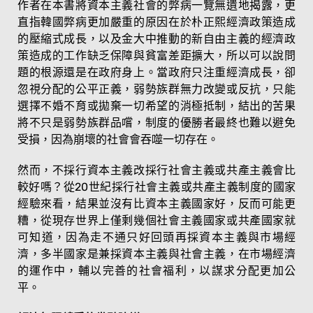
作者在本書將資本主義社會的弊病一覽無遺地揭露，更
直指韓國弊病更加嚴重的原因在於朴正熙經濟政策造成
的壓縮式成長，以及金大中推動的新自由主義的經濟政
策造成的工作缺乏保障與貧富差距擴大，所以可以說問
題的根源還是在政府身上。當政府只注重經濟成長，卻
忽視分配的公平正義，弱勢族群無力改變或反抗，只能
選擇不婚不育或拋棄一切希望的消極抵制，結出的苦果
將不只是弱勢族群品嚐，制度的優勝者最終也難以避免
受損，因為崩壞的社會會吞噬一切存在。
然而，不採行資本主義改採行社會主義或共產主義會比
較好嗎？從20世紀採行社會主義或共產主義制度的國家
經驗來看，結果並沒有比資本主義國家好，反而可能更
糟，從現存世界上僅剩幾個社會主義國家或共產國家就
可知道，因為走不通只好回頭再採資本主義與市場經
濟，多半國家是兼採資本主義與社會主義，在市場經濟
的運作中，輔以完善的社會福利，以謀求分配更加公
平。