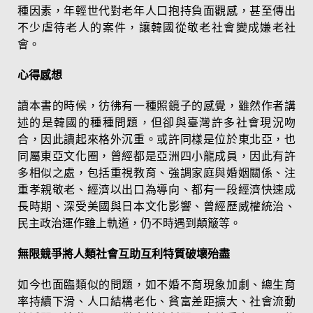
種因素，年輕世代對老年人口抱持負面觀感，甚至傳出
不少虐待老人的案件，讓韓國從敬老社會變成嫌老社
會。
心得感想
讀本書的時候，彷彿有一種照鏡子的感覺，雖然作者講
述的是韓國的種種問題，但卻與臺灣許多社會現況吻
合，因此讀起來格外沉重。或許同樣是位於東北亞，也
同屬東亞文化圈，曾經都是亞洲四小龍成員，因此有許
多相似之處，包括重視教育、強調家庭與婚姻關係、注
重孝親敬老、經濟以出口為導向、都有一段經濟快速成
長時期、深受美國與日本文化影響、曾經歷威權統治、
民主政治運作雖上軌道，仍不時遇到顛簸等。
無限競爭將人類社會互助互利特質破壞殆盡
如今也面臨類似的問題，如不婚不育現象加劇、總生育
率持續下滑、人口結構老化、貧富差距擴大、社會流動