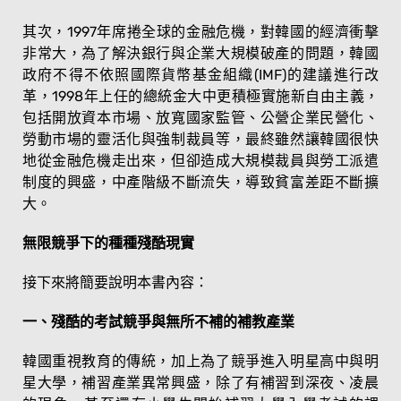
其次，1997年席捲全球的金融危機，對韓國的經濟衝擊
非常大，為了解決銀行與企業大規模破產的問題，韓國
政府不得不依照國際貨幣基金組織(IMF)的建議進行改
革，1998年上任的總統金大中更積極實施新自由主義，
包括開放資本市場、放寬國家監管、公營企業民營化、
勞動市場的靈活化與強制裁員等，最終雖然讓韓國很快
地從金融危機走出來，但卻造成大規模裁員與勞工派遣
制度的興盛，中產階級不斷流失，導致貧富差距不斷擴
大。
無限競爭下的種種殘酷現實
接下來將簡要說明本書內容：
一、殘酷的考試競爭與無所不補的補教產業
韓國重視教育的傳統，加上為了競爭進入明星高中與明
星大學，補習產業異常興盛，除了有補習到深夜、凌晨