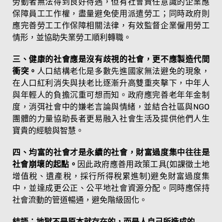
勞動者無法得到良好待遇，但有社會責任意識的企業應
保障員工工作權，盡量避免使用派遣勞工；同時政府則
應完善勞工工作保障相關法律，有效監督企業僱用勞工
情形，並協助失業勞工順利轉職。
三、健康的社會應是沒有歧視的社會，更不應製造代間
衝突。
人口結構老化是多數先進國家無法避免的現象，
在人口紅利消失與扶老比逐漸升高雙重夾擊下，中年人
與年輕人的負擔沉重可想而知。政府應完善老年年金制
度，消弭社會中的嫌老言論與情緒，並結合社區與NGO
團體的力量協助長者更易融入社會生活及提供他們人生
寶貴的經驗與智慧。
四、均富的社會才是永續的社會，財富過度集中往往是
社會崩壞的起點。
因此政府應善用政策工具(如課徵土地
增值稅、遺產稅，採行所得稅累進制)避免財富過度集
中，並達成更公正、公平地社會資源分配。同時應保持
社會流動的管道暢通，避免階級固化。
結語：地獄不是原本就存在的，而是人自己所造成的