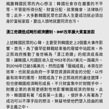
揭露韓國民眾的內心想法：韓國社會存在嚴重的不平
等，不管是所得分配、財富分配、就業機會、法律執行
等；此外，大多數韓國民眾也認為人生要成功就必須出
身於富裕家庭，要出人頭地就要同流合污。
漢江奇蹟造成畸形經濟體制、IMF改革擴大貧富差距
上述韓國民眾的心聲，主要受到韓國史上2個重大事件影
響，首先，為了儘早從韓戰結束後的廢墟中站起來，朴
正熙政府推動了後世稱為「漢江奇蹟」的經濟成長政
策，讓韓國人均國民收入從1953年的67美元一路飆升，
到2018年已破3萬美元，然而這種「壓縮成長」本質在於
效率，也就是由政府一手掌控資源與資金的分配，以作
最有效率的運用，財閥成為了朴正熙政府的最佳選擇，
但也使韓國經濟畸形成長，不只財富集中於財閥手中，
財團企業的表現更絕對性地影響韓國經濟的榮枯。此
外，韓國還有著「成長第一主義」，使許多人有著為了
成功可以不擇手段的想法，無疑地使他們墮入扭曲的競
爭主義之中。