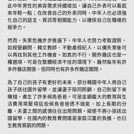
此中年男性的美容需求持續增加，讓自己外表可以看起
來年輕一點；在改善自己的外表同時，中年人也必須強
化自己的語言、資訊等相關能力，以確保自己在職場的
競爭力。
然而，失業危機步步進逼下，中年人也努力考取證照，
如經營顧問、韓文教師、不動產經紀人，以備失業後可
以再找到其他工作機會。如真的不行，開炸雞店也是一
種選項，可是在整體經濟不佳的環境下，雖然每年有許
多炸雞店開張，但同時也有許多炸雞店關閉。
為了自己的孩子有更好的未來，部分韓國中年人將自己
孩子送往國外留學，並讓妻子陪同照顧，自己則留下來
賺錢，產生了許多候鳥爸爸。可是金額龐大的教育與生
活費用常壓得這些候鳥爸爸透不過氣，加上長期的分
離，夫妻之間的感情往往出現問題。縱使不將小孩送出
國留學，在國內的教育費問還是家庭沉重的負擔，也衍
生教育貧窮的問題。