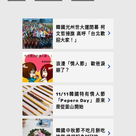
韓國光州世大運閉幕 柯
文哲接旗 高呼「台北歡
迎大家！」
浪漫「情人節」 歐爸淚
崩了？
11/11韓國特有情人節
「Pepero Day」 原來
是從釜山開始
韓國中秋節不吃月餅吃