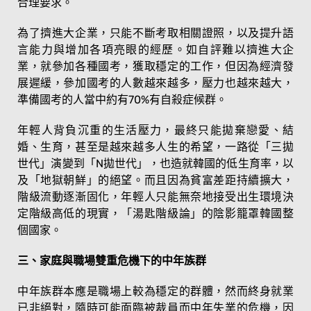
合理要求。
為了擠進大企業，只能不斷考取相關證照，以及提升語
言能力與增加各項亮眼的經歷。如自評難以擠進大企
業，就參加各種國考，獲取穩定的工作，但因為經濟發
展遲緩，參加國考的人數越來越多，壓力也越來越大，
準備國考的人當中約有70%有自殺症候群。
年輕人背負沉重的生活壓力，最終只能拋棄戀愛、結
婚、生育，甚至是越來越多人生的希望，一路從「三拋
世代」演變到「N拋世代」，也造就韓國的低生育率，以
及「地獄朝鮮」的絕望。而且因為貧富差距持續擴大，
階級流動逐漸固化，年輕人只能無奈地接受出生環境決
定階級高低的現實，「湯匙階級論」的陰影籠罩韓國整
個國家。
三、家庭與職場雙重危機下的中年族群
中年族群本應是職場上較為穩定的群體，然而終身就業
已非絕對，隨時可能面臨被裁員而中年失業的危機，因