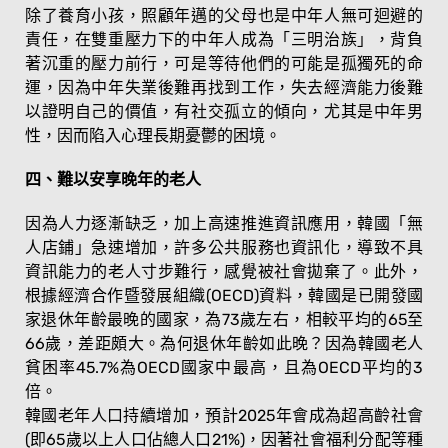
除了養育小孩，照顧年邁的父母也是中年人無可迴避的
責任，在雙重壓力下的中年人成為「三明治族」，背負
著沉重的壓力前行，可是等待他們的可能是孤獨死的命
運，因為中年失業後難再找到工作，失去經濟能力後難
以證明自己的價值，有社交孤立的傾向，尤其是中年男
性，因而陷入心理長期憂鬱的困境。
四、難以安享晚年的老人
因為人力逐漸缺乏，加上高速推進資訊應用，韓國「無
人店鋪」急速增加，許多公共服務也資訊化，導致不具
資訊能力的老人寸步難行，感覺被社會拋棄了。此外，
根據經濟合作暨發展組織(OECD)資料，韓國是已開發國
家退休年齡最晚的國家，為73歲左右，相較平均的65至
66歲，差距頗大。為何退休年齡如此晚？因為韓國老人
貧困率45.7%為OECD國家中最高，且為OECD平均的3
倍。
韓國老年人口持續增加，預計2025年會成為超高齡社會
(即65歲以上人口佔總人口21%)，因著社會福利分配等種