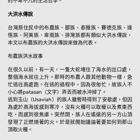
的不卑不亢的生活哲學。
大洪水傳說
台灣原住民中的布農族、鄒族、泰雅族、賽德克族、達
悟族、阿美族、卑南族、排灣族都有類似大洪水傳說，
本文以布農族的大洪水傳說來做為代表。
布農族洪水故事
在很久以前，有一天，一隻大蛇堵住了海水的出口處，
整個海水就往上升。那時的布農人跟其他動物一樣，急
忙逃往高處跑。在逃的過程中，因為很匆忙，故族人不
小心將patasan（文字）弄丟而被水沖掉了。
逃到玉山（Usaviah）的族人雖暫時得到了安歇處，但因
為處於高海拔感到寒冷，沒有火種可以取暖以及煮東西
吃，而感到很焦慮。突然間，族人在遙遠的另一方山頂
發現了正燃燒著的火。於是就開始議論著要如何到那山
頂取火種。