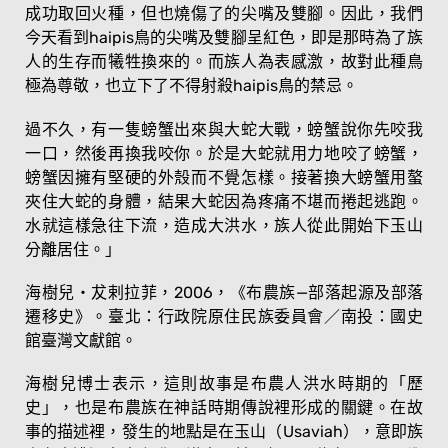
成功取回火種，但也燒傷了的尖嘴及雙腳。因此，我們
今天看到haipis鳥的尖嘴及雙腳呈紅色，即是那時為了族
人的生存而犧牲換來的。而族人為表感激，故對此種鳥
極為尊敬，也立下了不得射殺haipis鳥的禁忌。
過不久，有一隻螃蟹出來與大蛇大戰，螃蟹說你先咬我
一口，然後再換我咬你。於是大蛇就用力地咬了螃蟹，
螃蟹因擁有堅硬的外殼而不覺怎樣。接著換大螃蟹用螯
夾住大蛇的身體，結果大蛇因為疼痛不堪而捲起逃跑。
水就這樣急往下流，造成大洪水，族人從此開始下玉山
分離居住。」
海樹兒‧犮剌拉菲，2006，《布農族—部落起源及部落
遷移史》。臺北：行政院原住民族委員會／南投：國史
館臺灣文獻館。
海樹兒博士表示，這則故事是布農人洪水時期的「歷
史」，也是布農族在神話時期傳說裡形成的關鍵。在故
事的描述裡，發生的地點是在玉山（Usaviah），意即族