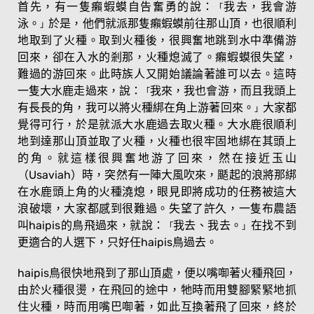
首先，有一隻癩蝦蟆自告奮勇的說：
我去，我會游
「
泳。
於是，他們就派那隻癩蝦蟆前往那山頂，也很順利
」
地取到了火種。取到火種後，很興奮地跳到水中準備游
回來，卻在入水的剎那，火種熄滅了。癩蝦蟆很失望，
難過的游回來。此時族人又開始議論著誰可以去。這時
一隻大水鹿走過來，說：
我來，我也會游，而且我頭上
「
有長長的角，我可以將火種綁在角上游著回來。
大家都
」
覺得可行，於是就派大水鹿過去取火種。大水鹿很順利
地到達那山頂並取了火種，火種也很牢固地綁在其頭上
的角。就這樣很興奮地游了回來，然在接近玉山
（Usaviah）時，突然有一陣大風吹來，颳起的浪將那綁
在水鹿頭上角的火種澆熄，眼見即將成功的任務被這大
浪破壞，大家都感到很難過。失望了許久，一隻布農語
叫haipis的鳥飛過來，就說：
我去、我去。
在找不到
「
」
更適合的人選下，只好任haipis鳥過去。
haipis鳥很快地飛到了那山頂處，便以嘴啣著火種飛回，
由於火種很燙，在飛回的途中，牠時而用雙腳緊緊地抓
住火種，時而用嘴巴啣著，如此互換著飛了回來，終於