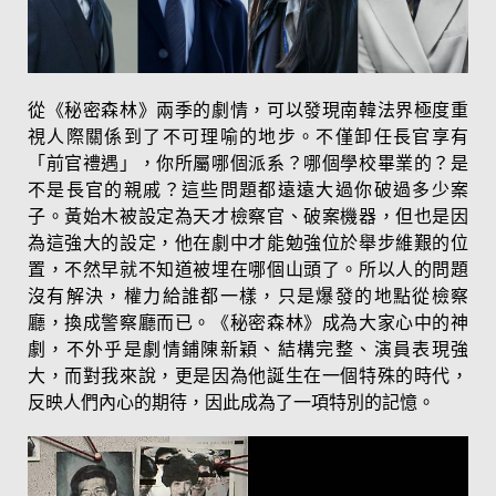
從《秘密森林》兩季的劇情，可以發現南韓法界極度重
視人際關係到了不可理喻的地步。不僅卸任長官享有
「前官禮遇」，你所屬哪個派系？哪個學校畢業的？是
不是長官的親戚？這些問題都遠遠大過你破過多少案
子。黃始木被設定為天才檢察官、破案機器，但也是因
為這強大的設定，他在劇中才能勉強位於舉步維艱的位
置，不然早就不知道被埋在哪個山頭了。所以人的問題
沒有解決，權力給誰都一樣，只是爆發的地點從檢察
廳，換成警察廳而已。《秘密森林》成為大家心中的神
劇，不外乎是劇情鋪陳新穎、結構完整、演員表現強
大，而對我來說，更是因為他誕生在一個特殊的時代，
反映人們內心的期待，因此成為了一項特別的記憶。