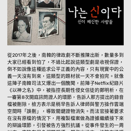
從2017年之後，南韓的律政劇不斷推陳出新，數量多到
大家已經看到怕了，不過比起說這類型劇是收視保證，
倒不如說像這種追求公平正義的內容，只有現實中的公
義一天沒有到來，這類型的題材就一天不會拍完。就像
這陣子南韓司法又爆出一個醜聞，前陣子Netflix紀錄片
《以神之名》中，被指控長期性侵女信徒的鄭明析，在
一審第8次開庭訊問證人的環節，告訴人那方提出的錄音
檔被刪除，檢方表示是稍早告訴人律師與警方操作雲端
空間時「誤刪」，導致關鍵證物消失。而法官接著要求
在沒有原檔的情況下，用複製檔案做為證據繼續接下來
的辯論環節，引發被告方強烈抗議。從事件發生的一周