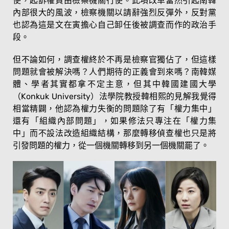
使，起訴權責由檢察機關行使。此項改革當然引起南韓
內部很大的風波，檢察機關以請辭強烈反彈外，反對黨
也認為這是文在寅擔心自己卸任後被調查而作的政治手
段。
但不論如何，調查權終於不再是檢察官獨佔了，但這樣
問題就會被解決嗎？人們期待的正義會到來嗎？南韓媒
體、學者其實都拿不定主意，但其中韓國建國大學
（Konkuk University）法學院教授韓相熙的見解我覺得
相當精闢，他認為權力失衡的問題除了有「權力集中」
還有「組織內部問題」，如果修法只專注在「權力集
中」而不設法改造組織結構，那麼轉移偵查權也只是將
引發問題的權力，從一個機關轉移到另一個機關罷了。