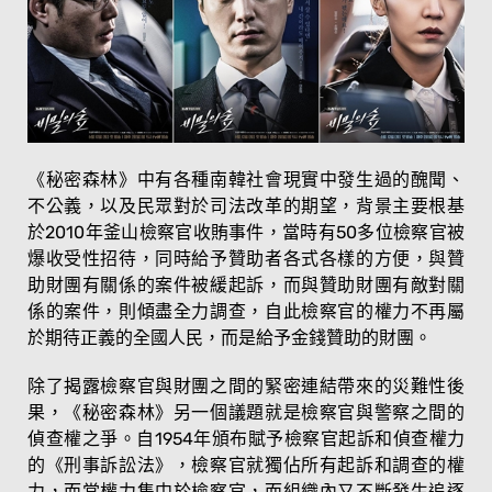
《秘密森林》中有各種南韓社會現實中發生過的醜聞、
不公義，以及民眾對於司法改革的期望，背景主要根基
於2010年釜山檢察官收賄事件，當時有50多位檢察官被
爆收受性招待，同時給予贊助者各式各樣的方便，與贊
助財團有關係的案件被緩起訴，而與贊助財團有敵對關
係的案件，則傾盡全力調查，自此檢察官的權力不再屬
於期待正義的全國人民，而是給予金錢贊助的財團。
除了揭露檢察官與財團之間的緊密連結帶來的災難性後
果，《秘密森林》另一個議題就是檢察官與警察之間的
偵查權之爭。自1954年頒布賦予檢察官起訴和偵查權力
的《刑事訴訟法》，檢察官就獨佔所有起訴和調查的權
力，而當權力集中於檢察官，而組織內又不斷發生追逐