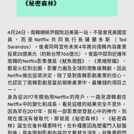
《秘密森林》
4月24日，南韓總統尹錫悅訪美第一站，不是會見美國官
員，而是Netflix共同執行長薩蘭多斯（Ted
Sarandos），後者同時宣布未來4年將向南韓內容產業
投資25億美元（約新台幣766億元）。會面中提到近幾年
南韓的Netflix影集像是《魷魚遊戲》、《黑暗榮耀》，
都是火紅到出圈，影響力遍及全球的現象級韓劇，因此
Netflix做出這項決定，除了是對南韓影劇產業的信心，
也認定了南韓影劇是當前娛樂產業中，最賺錢的項目之
一。
身為從2017年開始用Netflix的用戶，一路見證韓劇在
Netflix中的變化和成長，看見這樣的結果完全不意外，
因為早在2017年，就有一部影集榮登我心中的神作，到
現在還沒有被取代，那就是《秘密森林》。《秘密森
林》誕生在後朴槿惠時代，在朴槿惠因為閨蜜門入獄服
刑後，原本限制影劇內容的文藝禁令消失，就像要把悶