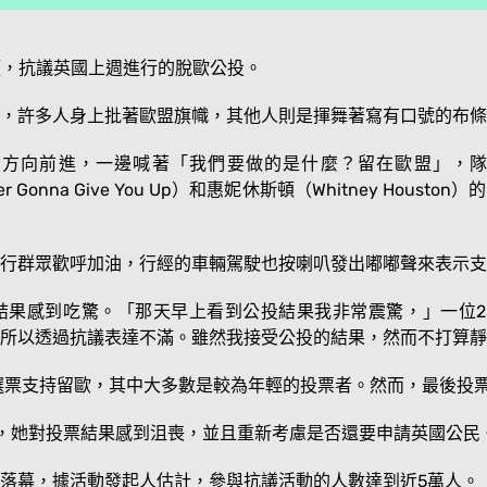
頭，抗議英國上週進行的脫歐公投。
，許多人身上批著歐盟旗幟，其他人則是揮舞著寫有口號的布條
方向前進，一邊喊著「我們要做的是什麼？留在歐盟」，隊伍
onna Give You Up）和惠妮休斯頓（Whitney Houston）的「
行群眾歡呼加油，行經的車輛駕駛也按喇叭發出嘟嘟聲來表示支
結果感到吃驚。「那天早上看到公投結果我非常震驚，」一位2
所以透過抗議表達不滿。雖然我接受公投的結果，然而不打算靜
選票支持留歐，其中大多數是較為年輕的投票者。然而，最後投票
，她對投票結果感到沮喪，並且重新考慮是否還要申請英國公民
落幕，據活動發起人估計，參與抗議活動的人數達到近5萬人。