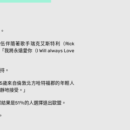
。
伴隨著歌手瑞克艾斯特利（Rick
我將永遠愛你（I Will always Love
持。
5歲來自倫敦北方哈特福郡的年輕人
靜地接受。」
結果是51％的人選擇退出歐盟。
。