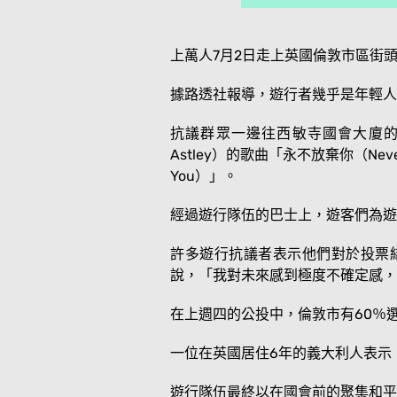
上萬人7月2日走上英國倫敦市區街
據路透社報導，遊行者幾乎是年輕人
抗議群眾一邊往西敏寺國會大廈的
Astley）的歌曲「永不放棄你（Never G
You）」。
經過遊行隊伍的巴士上，遊客們為遊
許多遊行抗議者表示他們對於投票
說，「我對未來感到極度不確定感，
在上週四的公投中，倫敦市有60％
一位在英國居住6年的義大利人表示
遊行隊伍最終以在國會前的聚集和平