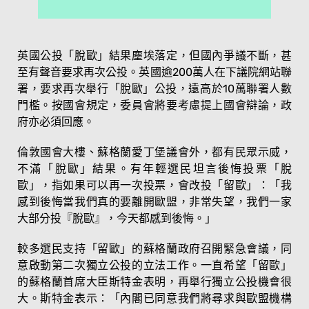
英國公投「脫歐」結果塵埃落定，但國內爭議不斷，甚
至有聲音要求再次公投。英國逾200萬人在下議院網站聯
署，要求再次舉行「脫歐」公投，遠高於10萬聯署人數
門檻。按國會規定，委員會將要考慮提上國會辯論，政
府亦必須回應。
倫敦國會大樓、蘇格蘭愛丁堡議會外，都有民眾示威，
不滿「脫歐」結果。有年輕選民坦言後悔投票「脫
歐」，指如果可以再一次投票，會改投「留歐」：「我
感到後悔當我們真的要離開歐盟，非常失望，我們一家
大部分投『脫歐』，今天都感到後悔。」
較多選民支持「留歐」的蘇格蘭政府召開緊急會議，同
意啟動第二次獨立公投的立法工作。一直希望「留歐」
的蘇格蘭首席大臣斯特金表明，再舉行獨立公投機會很
大。斯特金表示：「內閣已同意我們將尋求與歐盟機構