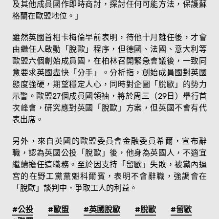
及其他成員國作即時商討，探討任何可能方法，保護蘇
格蘭在歐盟地位。」
雖然英國首相卡梅倫早前表明，待他十月離任後，才會
由繼任人啟動「脫歐」程序，但德國、法國、意大利等
歐盟六個創始成員國，在柏林召開緊急會議後，一致同
意要求英國盡快「分手」。分析指，創始成員國對英國
態度強硬，期望穩定人心，同時對企圖「脫歐」的勢力
示警。歐盟27個成員國領袖，將於周三（29日）舉行首
次峰會，研究應對英國「脫歐」方案，但英國不會有代
表出席。
另外，來自英國的歐盟委員會金融委員希爾，宣布辭
職，認為英國公投「脫歐」後，他身為英國人，不適宜
繼續擔任這職務。至於因支持「留歐」失敗，被黨內逼
宮的在野工黨黨魁科爾賓，表明不會辭職，強調會在
「脫歐」談判中，爭取工人的利益。
#公投
#歐盟
#英國脫歐
#脫歐
#留歐