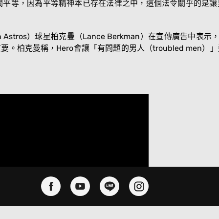
無關平等，因為平等精神本已存在法律之中，這個法令關乎的是
 Astros）球星柏克曼（Lance Berkman）在宣傳廣告
。柏克曼稱，Hero會讓「有問題的男人（troubled me
#Hero法案
#休士頓平權法
#男人不許進女廁