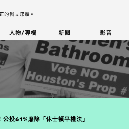
正的獨立媒體。
人物/專欄
新聞
影音
！公投61%廢除「休士頓平權法」