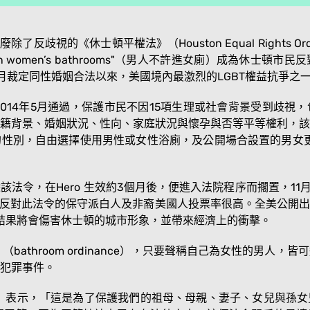
歧視的《休士頓平權法》（Houston Equal Rights Ordi
in women’s bathrooms"（男人不許進女廁）成為休士
月裁定同性婚姻合法以來，美國境內最激烈的LGBT權益抗爭之
2014年5月通過，保護市民不因15項生理或社會背景受到歧
籍背景、婚姻狀況、性向、家庭狀況與懷孕與否等平等權利，該
性別，自由選擇使用男性或女性浴廁，及公開場合設置的男女更
法令，在Hero 生效約3個月後，便進入法院程序而擱置，11
向反對此法令的保守派白人及非裔美國人投票率很高。全美公開
心，這個結果將會傷害休士頓的城市形象，並帶來經濟上的衝擊。
（bathroom ordinance），只要聲稱自己為女性的男人
犯罪事件。
rick）表示，「這是為了保護我們的祖母、母親、妻子、女兒與