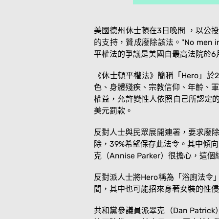
美國德州休士頓在3日晚間 ，以公投廢除了反
的支持，贊成廢除該法。"No men 
平權法的爭議是美國自最高法院於6
《休士頓平權法》簡稱「Hero」於
色、身體殘疾、宗教信仰、年齡、軍
權益，允許變性人依照自己所認定的
美元罰款。
反對人士與民眾展開連署，要求廢除該
除，39%希望保存此法令。其中傾
克（Annise Parker）很擔
反對派人士將Hero稱為「浴廁法令」
間，其中也可能招來身著女裝的性侵
共和黨參議員派翠克（Dan Pat