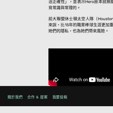
治正確性」，並表示Hero原本就
背常識與常理的。
前大聯盟休士頓太空人隊（Houston
來說，比15年的職業棒球生涯更加重要
她們的隱私，也為她們帶來風險。
#公投
#同性婚姻
#浴廁法令
關於我們
合作 & 提案
我要投稿