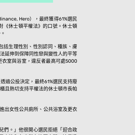
nance, Hero），最終獲得61%選民
頓市民反對《休士頓平權法》的口號。休士頓
一。
視，包括生理性別、性別認同、種族、膚
法延伸到保障同性戀與變性人的平等
衣室與浴室，違反者最高可處5000
月透過公投決定，最終61%選民支持廢
出櫃且熱切支持平權法的休士頓市長帕
，皆可進出女性公共廁所、公共浴室及更衣
孫女兒們。」他很開心選民拒絕「迎合政