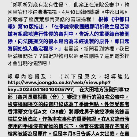
「鄭明析到底有沒有性侵？」此案正在法院公審中，韓
國輿論也吵得沸沸揚揚。4月18日韓國媒體《中都日報》
卻報導了極度荒謬鬧笑話的審理過程！
根據《中都日
報》第10版指出，「在爭論宗教團體鄭明析教主是否涉
嫌有組織地進行性侵的審判中，告訴人的重要錄音被刪
除，向法院提交的複本是否為未經後製的原件，即日起
將開始進入鑑定程序。」
老實說，新聞看到這裡，我已
經滿臉問號？？關鍵證物可以輕易被刪除？這是電影裡
才會出現的情節吧！
報導內容提及： （以下是原文，報導連結
http://www.joongdo.co.kr/web/view.php?
key=20230418010005797
）
在大田地方法院刑事12
部（審判長羅相勳（音））審理下舉行的第8次公審中，
檢察機關提交的錄音記錄成為了爭論焦點。性侵受害者
香港籍女信徒A女（28歲）將鄭姓男子被控涉嫌的錄音
檔提交給法庭，作為本次事件的重要物證。在A女錄音時
使用的手機沒有實物的情況下，保管在雲端儲存空間的
檔案被認為是原件。但是本月3日告訴人A女出庭，在審