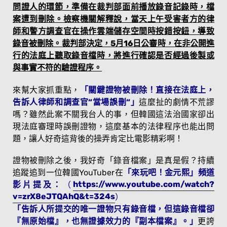
問證人的環節，準備在裁判部面前播放錄音記錄時，檔
案遭到刪除。檢察機關解釋說，當天上午受害者方的律
師和警方調查官在操作雲端儲存空間時按錯按鈕，導致
錄音被刪除。裁判部決定，5月16日公審時，在非公開進
行的法庭上聽取錄音檔時，將進行確認是否經過後製或
與事實不符的驗證程序。
來幫大家抓重點，
「關鍵證物被刪除！直接在法庭上，
告訴人律師和調查官“當場誤刪“」
這麼扯的劇情不荒謬
嗎？雖然此案不關我台人的事，但韓國這法治國家卻出
現法庭審理時誤刪證物，這麼基本的法律程序也能出問
題，讓人好奇這背後的操弄肯定比電影精彩啊！
證物被刪除之後，我好奇「錄音檔案」是真是假？持續
追蹤追
到一位韓國YouTuber在
「來玩吧！金元熙」頻道
影片提及：
（
https://www.youtube.com/watch?
v=zrX8eJTQAhQ&t=324s
）
「告訴人所提交的唯一證物只有錄音檔，但這錄音檔卻
『無原始檔』，也無證據效力的『副本檔案』。」
更誇