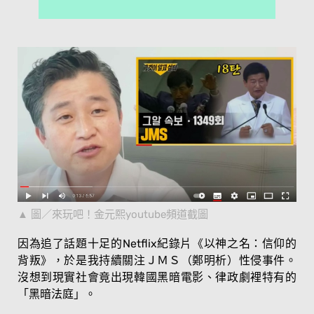
圖／來玩吧！金元熙youtube頻道截圖
因為追了話題十足的Netflix紀錄片《以神之名：信仰的
背叛》，於是我持續關注ＪＭＳ（鄭明析）性侵事件。
沒想到現實社會竟出現韓國黑暗電影、律政劇裡特有的
「黑暗法庭」。