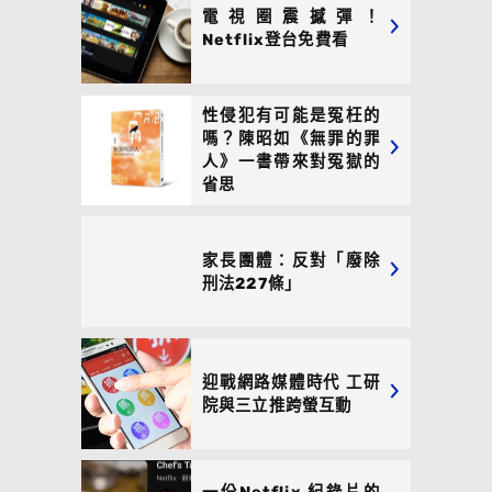
電視圈震撼彈！
Netflix登台免費看
性侵犯有可能是冤枉的
嗎？陳昭如《無罪的罪
人》一書帶來對冤獄的
省思
家長團體：反對「廢除
刑法227條」
迎戰網路媒體時代 工研
院與三立推跨螢互動