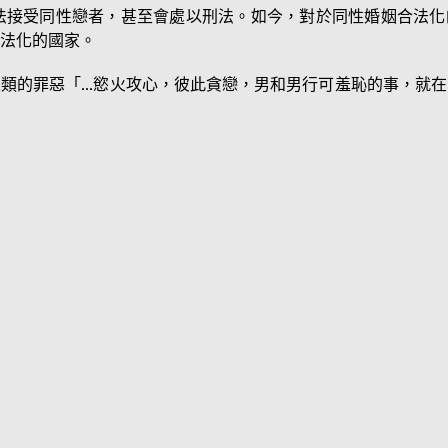
法接受同性戀者，甚至會處以刑法。如今，對於同性婚姻合法化
法化的國家。
類的罪惡「...慾火攻心，彼此貪戀，男和男行可羞恥的事，就