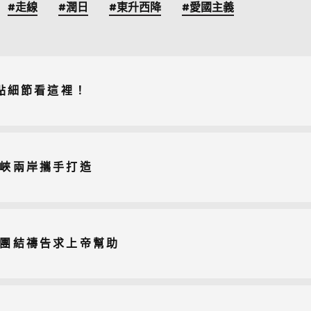
#走線
#潤日
#東升西降
#愛國主義
6點細節看這裡！
海峽兩岸攜手打造
籲團結禱告求上帝幫助