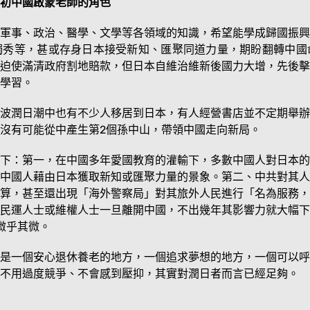
初中國啟蒙老師的角色
軍事、政治、醫學、文學等各領域的知識，希望能學成歸國振興
獨秀等，甚或存身日本接受新知、匯聚同道力量，期盼翻轉中國
迫使滿清政府割地賠款，但日本自維治維新後國力大增，先後擊
學習。
波潤日潮中也有不少人移居到日本，有人經營書店並不定期舉辦
沒有可能從中產生第2個孫中山，帶領中國走向新局。
下：第一，在中國多年愛國教育的灌輸下，多數中國人對日本的
中國人藉由日本獲取新知或匯聚力量的景象。第二、中共對其人
算，甚至還出現「海外警察局」對其旅外人民進行「名為服務，
民運人士或維權人士一旦離開中國，不出幾年其影響力就大幅下
微乎其微。
是一個安心退休養老的地方，一個追求夢想的地方，一個可以呼
不用過度競爭、不會感到壓抑，其實對潤日者而言已經足夠。