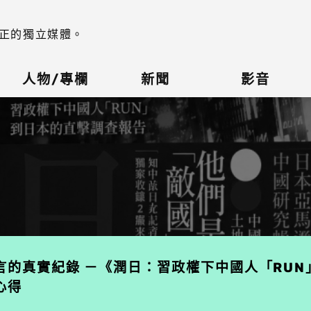
正的獨立媒體。
人物/專欄
新聞
影音
言的真實紀錄 －《潤日：習政權下中國人「RUN
心得