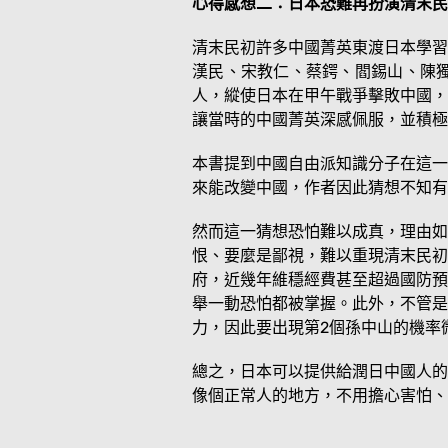
心得感想二：日本恐難再扮演清末民
清末民初許多中國菁英東渡日本學習
漢民、宋教仁、蔡鍔、閻錫山、陳
人，縱使日本在甲午戰爭擊敗中國，
讓當時的中國菁英深感佩服，並積極
本書提到中國自由派知識分子在這一
來能改變中國，作者因此猜想不知有
然而這一猜想恐怕難以成真，理由如
恨、要麼是鄙視，難以重現清末民初
府，近幾年維穩經費甚至超過國防預
舉一動恐怕都被掌握。此外，不管是
力，因此要出現第2個孫中山的機率
總之，日本可以提供給潤日中國人的
像個正常人的地方，不用擔心害怕、