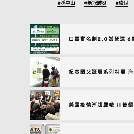
#孫中山
#新冠肺炎
#盛世
口罩實名制2.0試營運 
紀念國父誕辰系列特展 
美國疫情漸趨嚴峻 川普