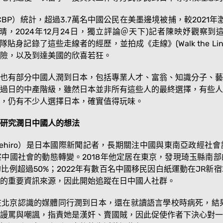
CBP）統計，超過3.7萬名中國公民在美墨邊境被捕，較2021年
，2024年12月24日，獨立評論＠天下)記者陳映妤觀察
團隊貼身記錄了這些走線者的經歷，並拍成《走線》(Walk the L
險，以及到達美國的欣喜若狂。
也有部分中國人潤到日本，包括專業人才、富翁、知識分子、藝
過日的中產階級，雖然日本並非所有這些人的最終選擇，有些人
，仍有不少人選擇日本，確實值得玩味。
研究潤日中國人的想法
 Takehiro）是日本國際新聞記者，長期關注中國與東南亞政經
中國社會的動態轉變。2018年他定居在東京，發現琦玉縣南
比例超過50%；2022年有數百名中國移民因白紙運動在JR新
的重要資訊來源，因此開始追蹤在日中國人社群。
北京認識的媒體同行潤到日本，還在就讀語言學校時病死，結果
謾罵與嘲諷，指責她是漢奸、賣國賊，因此促使作者下決心對一