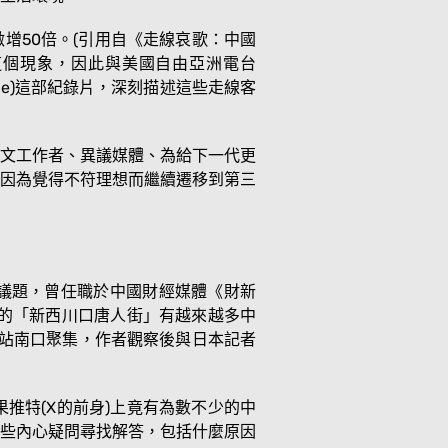
激增50倍。(引用自《走線哀歌：中國
到這個現象，因此與美國自由亞洲電台
ine)這部紀錄片，深刻描述這些走線客
文工作者、異議媒體、為給下一代更
因為覺得不符理想而繼續遷移到第三
社會議題，曾任職於中國財經媒體《財新
部的「新西川口唐人街」有越來越多中
宿站南口聚集，作者觀察後與日本記者
推特(X的前身)上竟有為數不少的中
些內心疑問尋找解答，包括什麼原因