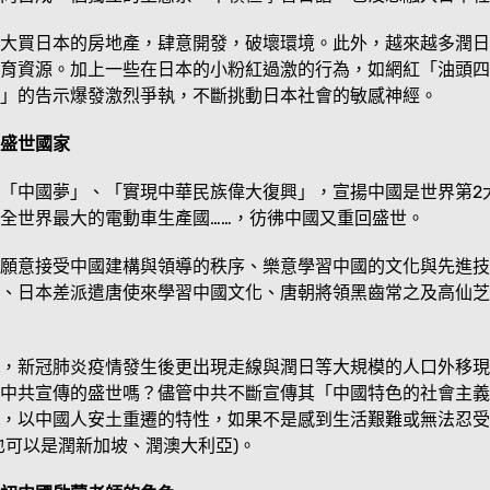
大買日本的房地產，肆意開發，破壞環境。此外，越來越多潤日
育資源。加上一些在日本的小粉紅過激的行為，如網紅「油頭四
」的告示爆發激烈爭執，不斷挑動日本社會的敏感神經。
盛世國家
「中國夢」、「實現中華民族偉大復興」，宣揚中國是世界第2
全世界最大的電動車生產國……，彷彿中國又重回盛世。
願意接受中國建構與領導的秩序、樂意學習中國的文化與先進技
、日本差派遣唐使來學習中國文化、唐朝將領黑齒常之及高仙芝
，新冠肺炎疫情發生後更出現走線與潤日等大規模的人口外移現
中共宣傳的盛世嗎？儘管中共不斷宣傳其「中國特色的社會主義
，以中國人安土重遷的特性，如果不是感到生活艱難或無法忍受
也可以是潤新加坡、潤澳大利亞)。