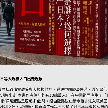
日等大規模人口出走現象
共當局採取清零政策與大規模封控，導致中國經濟停滯，甚至惡
模出走(本書作者估計約有30餘萬人)，在中國從而產生了「潤
家(通常起點是厄瓜多)出發，經由陸路跋山涉水後非法入境美
量地利之便，以留學、投資與工作等方式移民到日本尋求較理想的