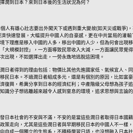
擇潤到日本？來到日本後的生活狀況為何？
個人有雄心壯志要出外闖天下或遇到重大變故(如天災或戰爭)
經濟快速發展，大幅提升中國人的自豪感，更在中共當局的灌輸
境下理應是移入中國的人多，移出中國的人少，但為何會出現移
「大規模封控」，一方面導致民眾收入大減，一方面讓民眾覺得
次出現，不如選擇出走，一勞永逸地逃脫這困境。
潤日者得到的理由包括：物價比其他先進國家低、氣候宜人、同
移民日本。不過潤日者組成多元，還是有個別的原因，比如富豪
濟復興，希冀分享到日本的經濟紅利；中產階級父母想為孩子追
知識分子想逃離越來越令人感到窒息的環境，追求思想與言論的
發日本社會的不安與不滿，不安的是當這些潤日者取得日本國籍
政策走向，尤其是這些潤日者與早期移民日本的中國人不一樣，
向自成一個獨立的生態系，不積極學習日語，也沒想融入日本社