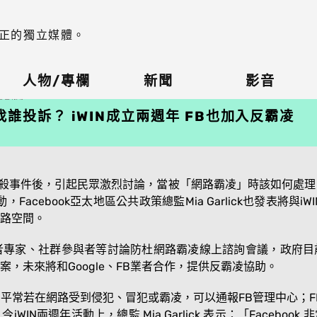
正的獨立媒體。
人物/專欄
新聞
影音
／整理報導
誰投訴？ iWIN成立兩週年 FB也加入反霸凌
自殺事件後，引起民眾激烈討論，當被「網路霸凌」時該如何處理？
Facebook亞太地區公共政策總監Mia Garlick也發表將與
路空間。
者專家、社群參與者等討論防杜網路霸凌線上諮詢會議，政府目前
理報案，未來將和Google、FB業者合作，提供反霸凌協助。
的用戶，平常若在網路受到侵犯、冒犯或霸凌，可以通報FB管理中心；
IN兩週年活動上，總監 Mia Garlick 表示：「Facebo