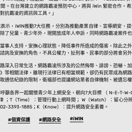
間。在台灣建立的網路霸凌預防中心，將與 iWin 緊密合作，
對抗霸凌的資訊與工具。」
威表示，iWIN推動7大任務，分別為推動產業自律、宣導網安
除了兒童、青少年外，現開放成年人申訴，同時網路霸凌案件也
下給當事人支持，安撫心理狀態，降低事件所造成的傷害，除此之
法律諮詢及安撫的角色，不具公權力，扯刑事、民事的部分將會另
路深入日常生活，網路霸凌所涉及的公然侮辱、誹謗、恐嚇、加
》等相關法律，雖現行法律已有相當規範，卻仍有民眾成為網路
取通信紀錄的限制，衛福部也提議網站業者自律機制、被遺忘權
各界一起關懷青少年上網安全，朝向7大目標 （ N-E-T-W-O-R
律 ；T（Time）：管理行動上網時間； W（Watch）：留心分
02-3393-1885；K（Know）：提升網路安全素養。
#iWIN
#個資保護
#網路安全