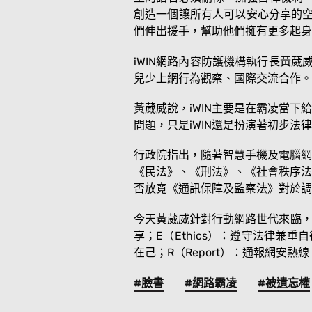
創造一個讓所有人可以安心分享的空
們伸出援手，幫助他們擁有更多起身
iWIN網路內容防護機構執行長黃葳
兒少上網行為觀察、國際交流合作。
黃葳威說，iWIN主要是在霸凌當
問題，只是iWIN還是扮演著初步
行政院指出，隨著智慧手機及電腦網
《民法》、《刑法》、《社會秩序法
否放寬《通訊保障及監察法》對於調
今天黃葳威針對行動網路世代來臨，呼籲
享；E（Ethics）：遵守法律兼重自
在己；R（Report）：通報網安熱線 
#臉書
#網路霸凌
#被遺忘權