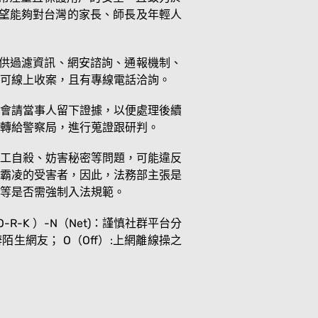
希望能夠對台灣的家長、師長及年輕人
、提供過濾資訊、網安諮詢、通報機制、
可線上收案，且有專線電話洽詢。
外會請當事人留下證據，以便處理後續
外轉給警察局，進行蒐證跟研判。
工自殺、妨害秘密等問題，可能違反
霸凌的受害者，因此，法務部主張是
等是否需強制入法規範。
-K ）-N（Net)：謹慎社群平台分
辨陌生網友； O（Off）:上網離線操之