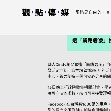
眼睛是自由的，真
2015年8月18日 23:04 曾艾熙
遭「網路霸凌」找
藝人Cindy楊又穎遭「網路霸凌」
樂活e世代」 為主題舉辦2週年的活動，
中心，致力創造一個可安心分享的網
13日晚上行政院邀集相關部會、學
凌可向iWIN求救，iWIN可直接受
Facebook 在台灣有1600萬
型的語言必須刪除，加強自律機制。今iW