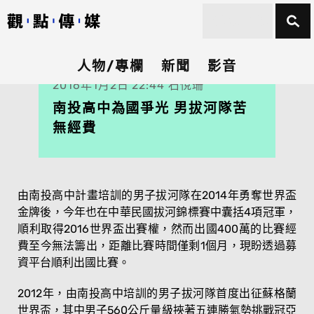
人物/專欄
新聞
影音
2016年1月2日 22:44 石悅珊
南投高中為國爭光 男拔河隊苦
無經費
由南投高中計畫培訓的男子拔河隊在2014年勇奪世界盃
金牌後，今年也在中華民國拔河錦標賽中囊括4項冠軍，
順利取得2016世界盃出賽權，然而出國400萬的比賽經
費至今無法籌出，距離比賽時間僅剩1個月，現盼透過募
資平台順利出國比賽。
2012年，由南投高中培訓的男子拔河隊首度出征蘇格蘭
世界盃，其中男子560公斤量級挾著五連勝氣勢挑戰冠亞