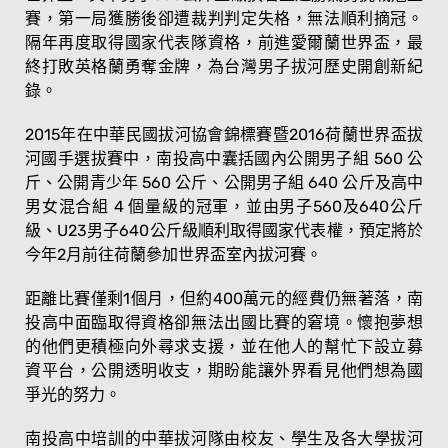
賽，第一局獲勝後卻遭裁判判定失格，無法順利摘冠。
隔年再度取得國家代表隊資格，前進愛爾蘭世界盃，最
終打敗英格蘭勇奪金牌，為台灣男子拔河歷史開創新紀
錄。
2015年在中華民國拔河協會錦標賽暨2016荷蘭世界盃拔
河國手選拔賽中，南投高中囊括國內公開男子組 560 公
斤、公開青少年 560 公斤、公開男子組 640 公斤及高中
男女混合組 4 個量級的冠軍，並由男子560及640公斤
級、U23男子640公斤級順利取得國家代表權，預定將於
今年2月前往荷蘭參加世界盃室內拔河賽。
距離比賽僅剩1個月，但約400萬元的經費仍無著落，南
投高中面臨取得資格卻無法出國比賽的窘境。懷抱夢想
的他們更積極向外尋求支援，並在他人的幫忙下設立募
資平台，公開透明收支，期盼能讓外界看見他們想為國
爭光的努力。
南投高中培訓的中華拔河隊由校友、學生及各大學拔河