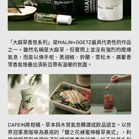
「大麻草香氛系列」是MALIN+GOETZ最具代表性的作品
之一。雖然名稱是大麻草，但實際上並沒有強烈的煙燻
氣息，而是以佛手柑、黑胡椒、鈴蘭、雪松木、廣藿香
等香氣堆疊出清新且帶有溫暖的氛圍。
CAFE!N將柑橘、草本與木質氣息轉譯成飲品語言。以世
界冠軍黑咖啡為基底的「鹽之花蜂蜜檸檬草美式」，利