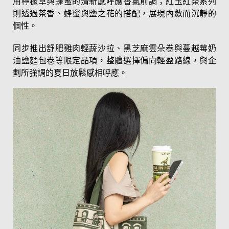
用檸檬草與蜂蜜的清新感呼應香氣前調；紅玉紅茶系列
則透過茶香、蜂蜜與鹽之花的搭配，展現內斂而沉靜的
個性。
同步推出舒肥雞肉輕蔬沙拉、黑芝麻雲朵卷與蔓越莓奶
油鹽麵包卷等限定品項，整體選擇偏向輕盈路線，與企
劃所強調的夏日放鬆感相呼應。