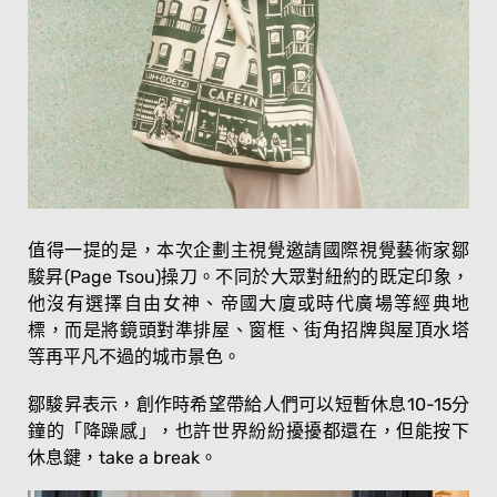
值得一提的是，本次企劃主視覺邀請國際視覺藝術家鄒
駿昇(Page Tsou)操刀。不同於大眾對紐約的既定印象，
他沒有選擇自由女神、帝國大廈或時代廣場等經典地
標，而是將鏡頭對準排屋、窗框、街角招牌與屋頂水塔
等再平凡不過的城市景色。
鄒駿昇表示，創作時希望帶給人們可以短暫休息10-15分
鐘的「降躁感」，也許世界紛紛擾擾都還在，但能按下
休息鍵，take a break。