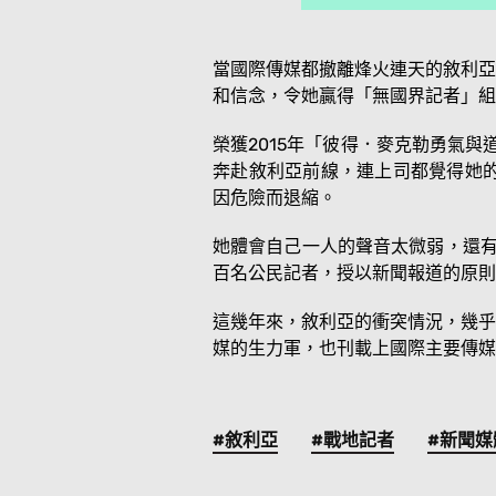
當國際傳媒都撤離烽火連天的敘利亞
和信念，令她贏得「無國界記者」組
榮獲2015年「彼得．麥克勒勇氣與
奔赴敘利亞前線，連上司都覺得她的
因危險而退縮。
她體會自己一人的聲音太微弱，還有
百名公民記者，授以新聞報道的原則
這幾年來，敘利亞的衝突情況，幾乎
媒的生力軍，也刊載上國際主要傳媒
#敘利亞
#戰地記者
#新聞媒