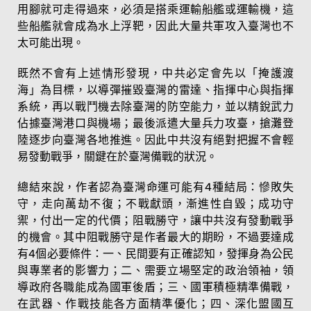
用腳就可走得過來，必須是搭乘運輸船艦或運輸機，這
些船艦就會成為水上浮靶，因此大量共軍攻入臺灣也不
太可能出現。
既然不會有上述情形發現，中共必定會先以「掩護渡
海」為目標，以導彈摧毀臺灣的雷達、指揮中心與指揮
系統，再以戰鬥機去除臺灣的防空能力，並以精銳武力
佔據臺灣港口與機場；最後派遣大量兵力攻臺，搶灘登
陸逐步向臺灣各地推進。因此中共沒有絕對把握不會輕
易發動戰爭，關鍵在於臺灣備戰的狀況。
總結來說，作者認為臺灣命運可能有4種結局：慘敗失
守，走向萬劫不復；不戰獻頭，漸進性自毀；成功守
禦，付出一定的代價；阻戰勝守，讓中共沒有發動戰爭
的機會。其中阻戰勝守是作者最大的期盼，不過要達成
有4個必要條件：一、民間要有正確認知，發揮身為公民
與專業者的影響力；二、需要立場堅定的政治領袖，領
導政府各職能成為國軍後盾；三、國軍積極精準備戰，
在武器、作戰技能各方面精準優化；四、深化盟國互