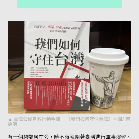
臺灣公民自救行動手冊 －《我們如何守住台灣》。圖/ 何
語嘈
有一個惡鄰居在旁，時不時就圍著臺灣進行軍事演習、