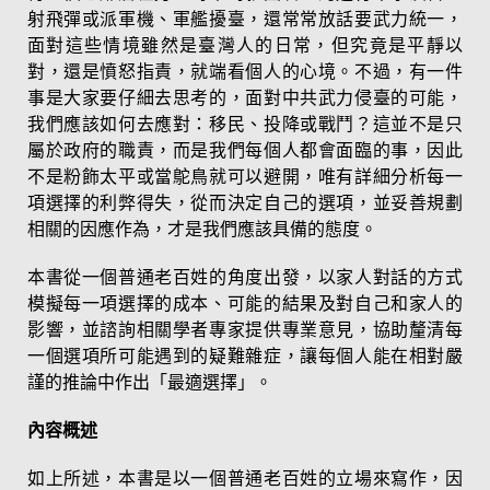
射飛彈或派軍機、軍艦擾臺，還常常放話要武力統一，
面對這些情境雖然是臺灣人的日常，但究竟是平靜以
對，還是憤怒指責，就端看個人的心境。不過，有一件
事是大家要仔細去思考的，面對中共武力侵臺的可能，
我們應該如何去應對：移民、投降或戰鬥？這並不是只
屬於政府的職責，而是我們每個人都會面臨的事，因此
不是粉飾太平或當鴕鳥就可以避開，唯有詳細分析每一
項選擇的利弊得失，從而決定自己的選項，並妥善規劃
相關的因應作為，才是我們應該具備的態度。
本書從一個普通老百姓的角度出發，以家人對話的方式
模擬每一項選擇的成本、可能的結果及對自己和家人的
影響，並諮詢相關學者專家提供專業意見，協助釐清每
一個選項所可能遇到的疑難雜症，讓每個人能在相對嚴
謹的推論中作出「最適選擇」。
內容概述
如上所述，本書是以一個普通老百姓的立場來寫作，因