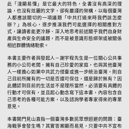
此「淺顯易懂」是它最大的特色，全書沒有高深的理
論，也沒有炫麗的文字，卻有嚴謹的架構，以每個臺灣
人都應該關切的一項議題「中共打過來時我們該怎麼
辦？」為核心，逐步推演我們可能選擇的相關應對方
式，讓讀者能更冷靜、深入地思考前述關乎我們自身財
產與生命安全的議題，而不是被意識形態綁架或被關係
相近群體情緒勒索。
本書主要作者與發起人－謝宇程先生是一位關心公共事
務的小公司老闆，擁有自己珍愛的家庭，也與其他臺灣
人一樣擔心如果中共武力侵臺或進一步統治臺灣，則自
己目前所擁有的一切是否還可保住，還是歸於無有？因
此體認到目前的生活並不是理所當然，必須要有具體的
行動才可保有，並且起心動念寫下這本書，內容包含自
己思考的各種可能方案，以及諮詢學者專家得來的專業
意見。
本書開門見山直指一個臺灣多數民眾想迴避的問題：臺
海戰爭會發生嗎？其實答案顯而易見，只要中共不宣布