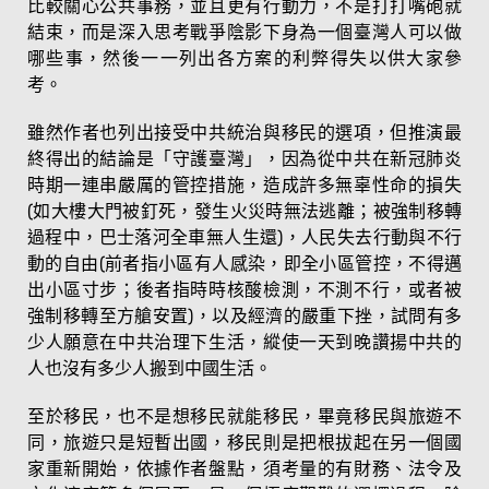
比較關心公共事務，並且更有行動力，不是打打嘴砲就
結束，而是深入思考戰爭陰影下身為一個臺灣人可以做
哪些事，然後一一列出各方案的利弊得失以供大家參
考。
雖然作者也列出接受中共統治與移民的選項，但推演最
終得出的結論是「守護臺灣」，因為從中共在新冠肺炎
時期一連串嚴厲的管控措施，造成許多無辜性命的損失
(如大樓大門被釘死，發生火災時無法逃離；被強制移轉
過程中，巴士落河全車無人生還)，人民失去行動與不行
動的自由(前者指小區有人感染，即全小區管控，不得邁
出小區寸步；後者指時時核酸檢測，不測不行，或者被
強制移轉至方艙安置)，以及經濟的嚴重下挫，試問有多
少人願意在中共治理下生活，縱使一天到晚讚揚中共的
人也沒有多少人搬到中國生活。
至於移民，也不是想移民就能移民，畢竟移民與旅遊不
同，旅遊只是短暫出國，移民則是把根拔起在另一個國
家重新開始，依據作者盤點，須考量的有財務、法令及