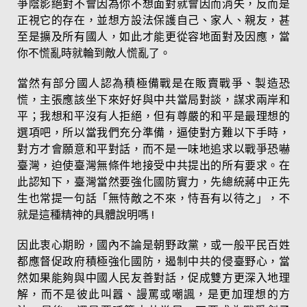
爭陰影絕對不會因為你不想面對就會因而消失，反而是
正視它的存在，並想方設法保護自己、家人、親友，甚
至是擴及所有國人，如此才能更從容地面對及因應，當
你不慌亂時就輪到敵人慌亂了。
當然有部分國人認為積極備戰是在販賣戰爭、製造恐
慌，主張應該坐下來好好與中共當局對談，謀求兩岸和
平；我想和平沒有人拒絕，但有尊嚴的和平是最理想的
選項吧，所以當我們充分準備，逼使對方難以下手時，
對方才會願意和平對話，而不是一味地追求以戰爭恐嚇
臺灣，迫使臺灣無條件地接受中共提出的所有要求。在
此認知下，臺灣當然要強化國防實力，先總統蔣中正先
生也常提一句話「無恃敵之不來，恃吾有以待之」，不
就是這種精神的具體說明嗎 !
因此衷心期盼，國內不論是朝野政黨，或一般平民百姓
都應督促政府積極強化國防，遏制中共的侵臺野心，當
然如果能夠與中國人民友善對話，促成雙方更深入地理
解，而不是彼此叫囂、謾罵或嘲諷，是更加理想的方