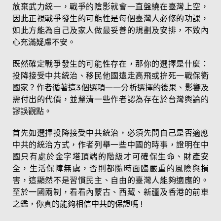
放棄武力統一，戰爭的陰影就會一直盤繞在臺灣上空，
因此正視戰爭發生的可能性是每個臺灣人必修的功課，
如此方能為自己及家人做最妥善的規劃及安排，不致內
心充滿疑慮不安。
既然確定戰爭發生的可能性存在，那你的選擇是什麼：
投降接受中共統治、移民他國遠走高飛或拚死一戰保衛
國家？作者循著這3個選項一一分析選擇的後果、影響及
需付出的代價，並釐清一些作者認為存在於台灣輿論的
謬誤觀點。
首先如選擇投降接受中共統治，必須先問自己是否適應
中共的統治方式，作者列舉一些中國的時事，證明在中
國只有處於金字塔頂端的階級才可確保生命、財產安
全，生活保障無虞，否則都隨時面臨嚴重的風險與損
害，這顯然不是習慣民主、自由的臺灣人能夠適應的。
至於一國兩制，看看內蒙古、西藏、新疆及香港的前車
之鑑，你真的能夠相信中共的保證嗎 !