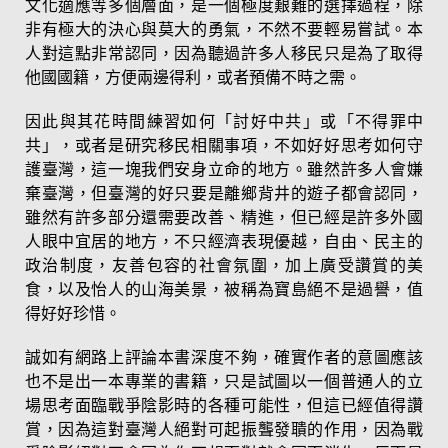
文化適應等多個層面，是一個極度艱難的選擇過程，除
非有極大的決心與莫大的勇氣，不然不要輕易嘗試。本
人對這點非常認同，因為聽過許多人移民只是為了取得
他國國籍，方便兩邊得利，或者預備不時之需。
因此與其花時間練習如何「討好中共」或「不得罪中
共」，或者是研究移民相關事項，不如好好思考如何守
護臺灣，這一塊我們安身立命的地方。雖然許多人會嫌
棄臺灣，但臺灣的好只要是離鄉背井的遊子都會認同，
雖然有許多部分還需要改善、精進，但已經是許多外國
人眼中宜居的地方，不只經濟表現優越，自由、民主的
政治制度，友善包容的社會氛圍，加上廣受讚賞的美
食，以及怡人的山海美景，被稱為寶島絕不是過譽，值
得好好珍惜。
誠如有網路上評論本書深度不夠，確實作者的意圖應該
也不是出一本專業的書籍，只是試圖以一個普通人的立
場思考面臨戰爭陰影時的各種可能性，但這已經值得讚
賞，因為這對臺灣人絕對可起振聾發聵的作用，因為戰