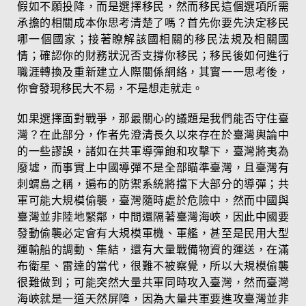
假如不願投降，而是選擇移民，然而移民這個選項所需
承擔的相關成本你思考清楚了嗎？首先你要先決定移民
哪一個國家；接著瞭解該國相關的移民法規及相關國
情；確認你的財務狀況否支撐你移民；移民後如何進行
職涯轉換及重新建立人際關係網絡，其實一一思考後，
你會發現移民大不易，不是想走就走。
如果選擇面對戰爭，那最關心的議題是我們能否守住臺
灣？在此部分，作者先澄清長久以來存在於臺灣輿論中
的一些謬誤，諸如在共軍導彈飽和攻擊下，臺灣將夷為
廢墟，而事實上中國導彈不是全部瞄準臺灣，且臺灣有
刺蝟島之稱，遍布的防禦系統將擋下大部分的導彈；共
軍可能大規模偷襲，臺灣隨時處於危險中，然而中國與
臺灣並非陸地緊鄰，中間還隔著臺灣海峽，因此中國要
發動偷襲必定會有大規模軍機、軍艦，甚至是民用大型
運輸船的調動、集結，還有大量戰備物資的運送，在滿
布衛星、雷達的當代，很難不被察覺，所以大規模偷襲
很難做到；可能突然大量共軍同時攻入臺灣，然而臺灣
海峽就是一道天然屏障，因為大量共軍要進攻臺灣並非