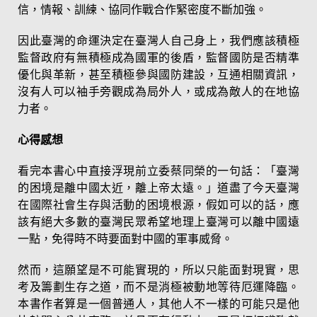
信，情報、訓練、協同作戰合作緊密度不斷加強。
因此臺灣的命運決定在臺灣人自己身上，我們應該積極
監督政府有無積極成為國軍的後盾，監督國防是否精準
優化與革新，甚至積極參與國防建設，互通相關資訊，
沒有人可以袖手旁觀成為局外人，或成為敵人的在地協
力者。
心得感想
看完本書心中直接浮現前立委蔡同榮的一句話：「臺灣
的困境是離中國太近，離上帝太遠。」道盡了今天臺灣
在國際社會生存與活動的困境根源，假如可以的話，應
該有絕大多數的臺灣民眾希望地理上臺灣可以離中國遠
一點，免得時不時要面對中國的軍事威脅。
然而，這願望是不可能實現的，所以只能面對現實，思
考及籌劃生存之道，而不是消極被動地等待厄運降臨。
本書作者算是一個普通人，其他人不一樣的可能只是他