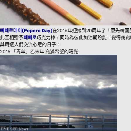
빼빼로데이(Pepero Day)
在2016年迎接到20周年了！原先韓
此互相贈予
빼빼로
巧克力棒，同時為彼此加油期盼能「變得窈窕
與周遭人們交流心意的日子。
2015 「青羊」乙未年 充滿希望的曙光