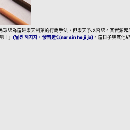
國民眾認為這是樂天制菓的行銷手法，但樂天予以否認。其實源起於
吧！」
(날씬 해지자，發音近似nar sin he ji ja)
。這日子與其他