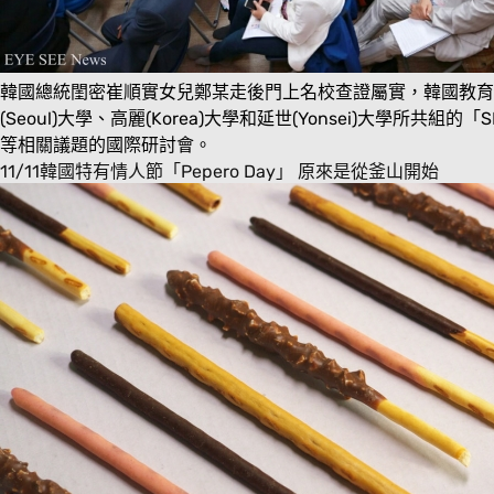
韓國總統閨密崔順實女兒鄭某走後門上名校查證屬實，韓國教
(Seoul)大學、高麗(Korea)大學和延世(Yonsei)
等相關議題的國際研討會。
11/11韓國特有情人節「Pepero Day」 原來是從釜山開始