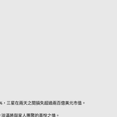
挫的8%，三星在兩天之間損失超過兩百億美元市值。
上溢滿將與家人團聚的喜悅之情。