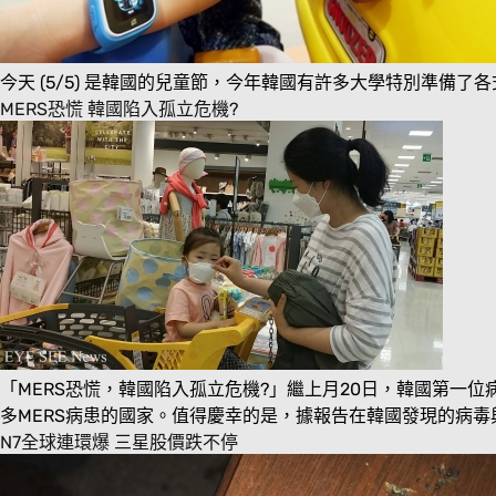
今天 (5/5) 是韓國的兒童節，今年韓國有許多大學特別準備
MERS恐慌 韓國陷入孤立危機?
「MERS恐慌，韓國陷入孤立危機?」繼上月20日，韓國第一位
多MERS病患的國家。值得慶幸的是，據報告在韓國發現的病毒
N7全球連環爆 三星股價跌不停