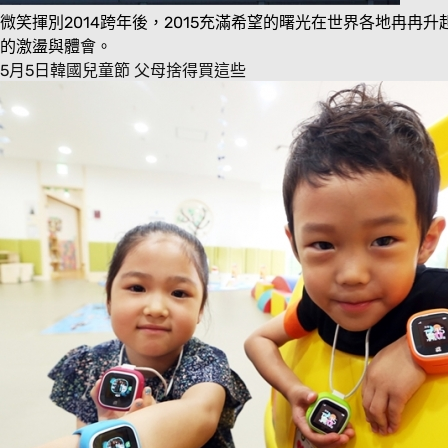
微笑揮別
2014
跨年後，
2015
充滿希望的曙光在世界各地冉冉升
的激盪與體會。
5月5日韓國兒童節 父母捨得買這些