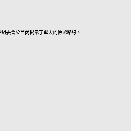
昌冬奧組委會於首爾揭示了聖火的傳遞路線。