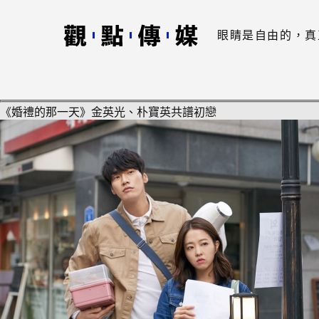
眼睛是自由的，真
《婚禮的那一天》金英光、朴寶英共譜初戀