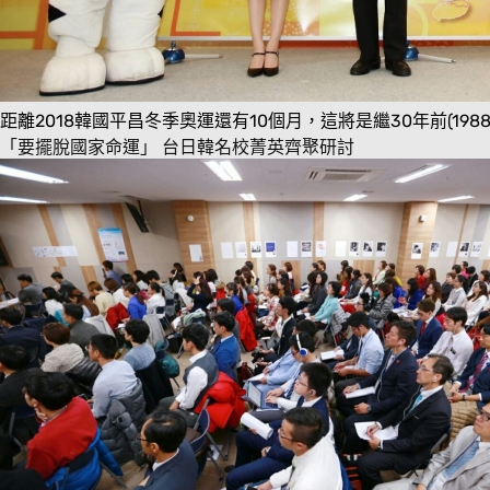
距離2018韓國平昌冬季奧運還有10個月，這將是繼30年前(
「要擺脫國家命運」 台日韓名校菁英齊聚研討