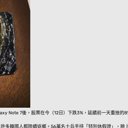
axy Note 7後，股票在今（12日）下跌3%，延續前一天重
，許多韓國人都陸續返鄉。56萬名士兵手持「特別休假證」，臉