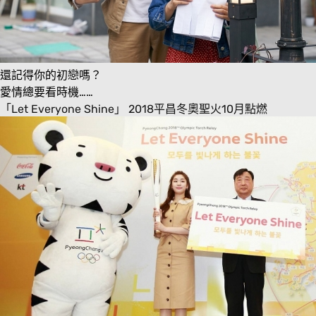
還記得你的初戀嗎？
愛情總要看時機……
「Let Everyone Shine」 2018平昌冬奧聖火10月點燃