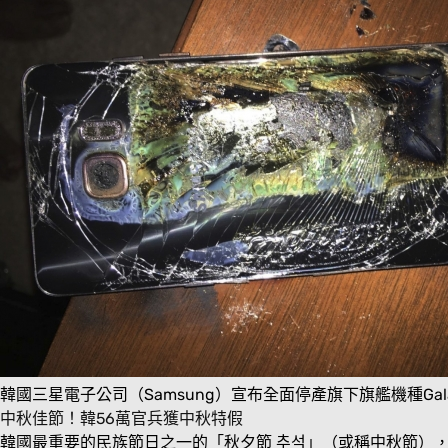
韓國三星電子公司（Samsung）宣布全面停產旗下旗艦機種Gal
中秋佳節！韓56萬官兵獲中秋特假
韓國最重要的民族節日之一的「秋夕節 추석」（或稱中秋節）