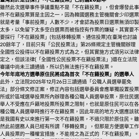
雖然此次選舉事件爭議重點不是「不在籍投票」，但會爆發此事
件不在籍投票算是主因之一，因為韓國選務主管機關會少印選票
就是考量「事前投票」人數不少，才會認為投票日選票無須印製
太多，以免留下太多空白選票而被指控有作票的嫌疑。其實要不
要採行「不在籍投票」(包括移轉投票、通信投票)在臺灣也討論
20餘年了，目前只有「公民投票法」第25條規定主管機關辦理
全國性公投得以不在籍投票方式為之，但其實施方式須另以法律
定之，但該法律(「全國性公民投票不在籍投票法」)還在立法院
審議中尚未三讀通過，所以仍無法進行不在籍投票。
今年年底地方選舉原住民將成為首次「不在籍投票」的選舉人
此外，立法院2025年12月26日三讀通過「公職人員選舉罷免
法」部分條文修正案，修正內容包括選舉委員會應單獨設置投票
所或於區域選舉投票所內辦理各種公職人員選舉投票，原住民選
舉人不受應在戶籍地投票所投票之限制，也就是原住民可以在各
種公職人員選舉時進行不在籍投票，因此年底的地方大選應該就
是我國有史以來進行第一次不在籍投票，不過只限於原住民。雖
然此前選務人員已經有所謂「移轉投票」，但那是方便選舉工作
人員投票的一種權宜措施，不能視之為正式的「不在籍投票」。