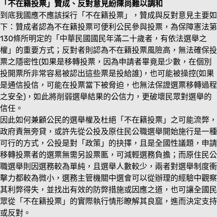
「不在籍投票」贊成、反對意見紛陳尚難以調和
到底我國應不應該採行「不在籍投票」，贊成與反對意見主要如
下：贊成者認為不在籍投票可便利公民參與投票，為保障憲法第
130條所明定的「中華民國國民年滿二十歲者，有依法選舉之
權」的重要方式；反對者則認為不在籍投票風險高，無法確保投
票之隱密性(如果是移轉投票，因為申請者畢竟是少數，在個別
投開票所非常容易被認出這些票是投給誰)，也可能被操控(如果
是通信投信，可能在投票當下被脅迫，也無法保證選票移轉過程
之安全)，如此將削弱選舉結果的公信力，更破壞民眾對選舉的
信任。
因此如何兼顧公民的選舉權及杜絕「不在籍投票」之可能流弊，
政府責無旁貸，或許先從公投及原住民公職選舉開始施行是一種
可行的方式，公投是對「政策」的抉擇，且是全國性議題，申請
移轉投票者的選票無需另設票匭，可減輕選務負擔；而原住民公
職選舉則因選務較為單純，且選舉人數較少，兩者對選舉制度衝
擊力都較為微小，選務主管機關中選會可以從辦理的經驗中觀察
其利弊得失，並找出有效的防弊措施或因應之道，也可讓全國民
眾從「不在籍投票」的實際執行情形瞭解其良窳，進而決定支持
或反對。