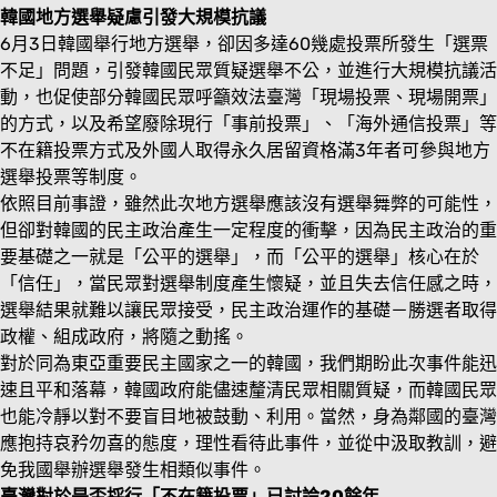
韓國地方選舉疑慮引發大規模抗議
6月3日韓國舉行地方選舉，卻因多達60幾處投票所發生「選票
不足」問題，引發韓國民眾質疑選舉不公，並進行大規模抗議活
動，也促使部分韓國民眾呼籲效法臺灣「現場投票、現場開票」
的方式，以及希望廢除現行「事前投票」、「海外通信投票」等
不在籍投票方式及外國人取得永久居留資格滿3年者可參與地方
選舉投票等制度。
依照目前事證，雖然此次地方選舉應該沒有選舉舞弊的可能性，
但卻對韓國的民主政治產生一定程度的衝擊，因為民主政治的重
要基礎之一就是「公平的選舉」，而「公平的選舉」核心在於
「信任」，當民眾對選舉制度產生懷疑，並且失去信任感之時，
選舉結果就難以讓民眾接受，民主政治運作的基礎－勝選者取得
政權、組成政府，將隨之動搖。
對於同為東亞重要民主國家之一的韓國，我們期盼此次事件能迅
速且平和落幕，韓國政府能儘速釐清民眾相關質疑，而韓國民眾
也能冷靜以對不要盲目地被鼓動、利用。當然，身為鄰國的臺灣
應抱持哀矜勿喜的態度，理性看待此事件，並從中汲取教訓，避
免我國舉辦選舉發生相類似事件。
臺灣對於是否採行「不在籍投票」已討論20餘年