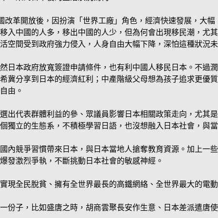
中國改革開放後，因扮演「世界工廠」角色，經濟快速發展，大幅
移入中國的人多，移出中國的人少，但為何會出現移民潮，尤其
活空間受到政府強力侵入，人身自由大幅下降，深怕這種狀況未
然日本政府放寬簽證申請條件，也有利中國人移民日本。不過潤
希冀分享到日本的經濟紅利；中產階級父母想為孩子追求更優質
自由。
選出代表群體利益的參、眾議員影響日本相關政策走向，尤其是
個獨立的生態系，不積極學習日語，也沒想融入日本社會，與當
國內競爭習慣帶來日本，與日本當地人搶奪教育資源。加上一些
爆發激烈爭執，不斷挑動日本社會的敏感神經。
、實現全民脫貧、擁有全世界最長的高鐵網絡、全世界最大的電動
一份子，比如盛唐之時，胡商雲聚長安作生意、日本差派遣唐使