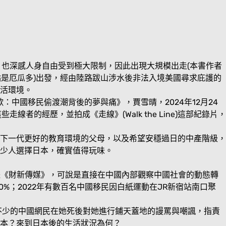
，也深感人身自由受到極大限制，因此出現大規模出走(本書作者
起點是厄瓜多)出發，經由陸路跋山涉水後非法入境美國尋求庇護的
活環境。
歌：中國移民偷渡潮背後的夢與痛》，賈雪晴，2024年12月24
的經歷，並拍成《走線》(Walk the Line)這部紀錄片，
下一代更好的教育環境的父母，以及希望安穩過日的中產階級，
少人選擇日本，確實值得玩味。
經媒體《財新傳媒》，可說是直接在中國內部觀察中國社會的動態轉
%；2022年有數百名中國移民因白紙運動在JR新宿站南口聚
不少的中國網民在她死後對她進行鋪天蓋地的謾罵與嘲諷，指責
日本？來到日本後的生活狀況為何？