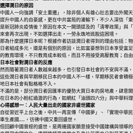
選擇潤日的原因
中國人一向強調「安土重遷」，除非個人有雄心壯志要出外闖天
提升中國人的自豪感，更在中共當局的灌輸下，不少人深信「東
是新冠肺炎疫情後？原因在本文一開頭提及的「清零政策」與「
來會再次出現，不如選擇出走，一勞永逸地逃脫這困境。
那為什麼選擇日本呢？根據作者訪談潤日者得到的理由包括：物
日者組成多元，還是有個別的原因，比如富豪想到日本享受富足
的教育環境，不只教育成本較低，而且不用接受高壓教育；自由
日本社會對潤日者的反應
然而隨著潤日者人數越來越多，也引發日本社會的不安與不滿，
這些潤日者與早期移民日本的中國人不一樣，早期移民者會積極
地日本社會有點格格不入。
不滿的是，部分潤日者因匯率的優勢大買日本的房地產，肆意開
在日本的小粉紅過激的行為，如網紅「油頭四六分」與中華料理
心得感想一：人民大量出走的國家非盛世國家
自從習近平上台之後，中共一再宣傳「中國夢」、「實現中華民
車生產國……，彷彿中國又重回盛世。
但回顧中國曾經的盛世，是周邊國家願意接受中國建構與領導的