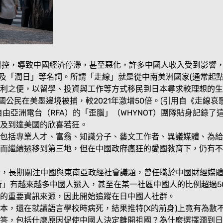
模封控，導致中國經濟停滯，甚至惡化，許多中國人收入受到影響
走線」及「潤日」等名詞。所謂「走線」就是從中南美洲國家(通常
利之便，以留學、投資與工作等方式移民到日本尋求較理想的生
中國公民在美墨邊境被捕，較2021年激增50倍。(引用自《走線哀
電台（RFA）的「歪腦」（WHYNOT）團隊貼身記錄了這些走線者
及到達美國的欣喜若狂。
包括專業人才、富翁、知識分子、藝文工作者、異議媒體、為給
而繼續遷移到第三地，但在中國政府瘋狂的愛國教育下，仍有不
國際新聞記者，長期關注中國與東南亞政經社會議題，曾任職於中國財
街」有越來越多中國人遷入，甚至在某一社區中國人的比例超過50
的重要資訊來源，因此開始追蹤在日中國人社群。
本，還在就讀語言學校時病死，結果推特(X的前身)上竟有為數
解答，包括什麼原因促使中國人決定離開祖國？為什麼選擇潤到