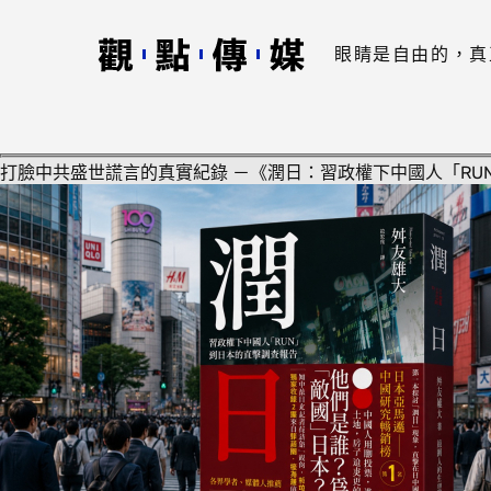
眼睛是自由的，真
打臉中共盛世謊言的真實紀錄 －《潤日：習政權下中國人「RU