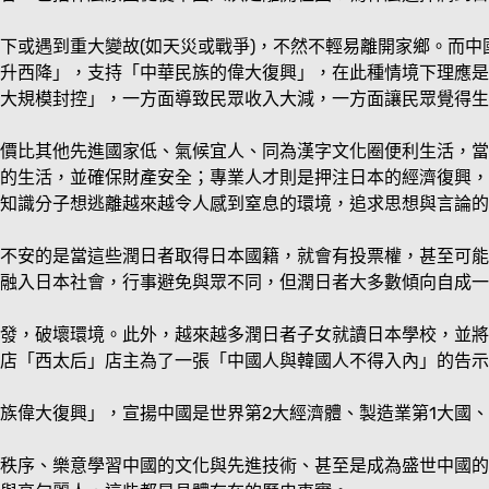
下或遇到重大變故(如天災或戰爭)，不然不輕易離開家鄉。而
升西降」，支持「中華民族的偉大復興」，在此種情境下理應是
大規模封控」，一方面導致民眾收入大減，一方面讓民眾覺得生
價比其他先進國家低、氣候宜人、同為漢字文化圈便利生活，當
的生活，並確保財產安全；專業人才則是押注日本的經濟復興，
知識分子想逃離越來越令人感到窒息的環境，追求思想與言論的
不安的是當這些潤日者取得日本國籍，就會有投票權，甚至可能
融入日本社會，行事避免與眾不同，但潤日者大多數傾向自成一
發，破壞環境。此外，越來越多潤日者子女就讀日本學校，並將
店「西太后」店主為了一張「中國人與韓國人不得入內」的告示
族偉大復興」，宣揚中國是世界第2大經濟體、製造業第1大國
秩序、樂意學習中國的文化與先進技術、甚至是成為盛世中國的