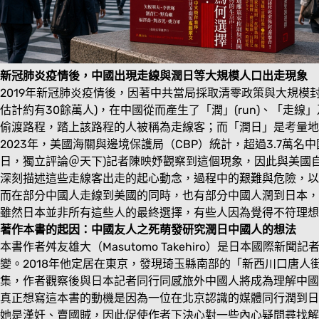
新冠肺炎疫情後，中國出現走線與潤日等大規模人口出走現象
2019年新冠肺炎疫情後，因著中共當局採取清零政策與大規
估計約有30餘萬人)，在中國從而產生了「潤」(run)、「
偷渡路程，踏上該路程的人被稱為走線客；而「潤日」是考量地
2023年，美國海關與邊境保護局（CBP）統計，超過3.7萬名
日，獨立評論＠天下)記者陳映妤觀察到這個現象，因此與美國自由亞洲
深刻描述這些走線客出走的起心動念，過程中的艱難與危險，以
而在部分中國人走線到美國的同時，也有部分中國人潤到日本，
雖然日本並非所有這些人的最終選擇，有些人因為覺得不符理想
著作本書的起因：中國友人之死萌發研究潤日中國人的想法
本書作者舛友雄大（Masutomo Takehiro）是日本
變。2018年他定居在東京，發現琦玉縣南部的「新西川口唐人
集，作者觀察後與日本記者同行同感旅外中國人將成為理解中國
真正想寫這本書的動機是因為一位在北京認識的媒體同行潤到日
她是漢奸、賣國賊，因此促使作者下決心對一些內心疑問尋找