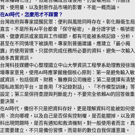
有某種轉化性」，但是否構成合理使用，仍要看用途、作品性
質、使用量，以及對原作品市場的影響，不能一概而論。
在AI時代，怎麼用才不踩雷？
台灣政府與專家提醒民眾：便利與風險同時存在。彰化縣衛生局
直言，不是所有AI平台都會「保守秘密」，身分證字號、帳號密
碼、健康資訊或家庭與工作細節，都有可能被系統記錄、分析，
甚至在不同情境下被誤用。專家則普遍建議，應建立「最小揭
露」的使用習慣，只提供完成任務所必要的資料，避免一次輸入
過多真實資訊。
台灣科技媒體中心整理國立中山大學資訊工程學系助理教授徐瑞
壕專家意見，使用AI時應掌握幾個核心原則：第一是避免輸入敏
感資訊，包括個資、財務、醫療與公司機密；第二是選擇有清楚
隱私政策的平台，並善用「不記錄對話」、「不作模型訓練」等
設定；第三是保持查證與判斷能力，不要完全依賴AI的回答做重
要決策。
在AI時代，備份不只是把資料存好，更是理解資料可能被如何使
用、流向哪裡，以及自己是否保有控制權，是否能關掉，以及資
料出現問題時，是否有通知和救濟機制。對一般使用者而言，真
正需要建立，不只是備份習慣，而是新的數位自我保護意識。