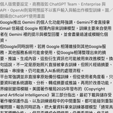
個人版需要設定，商務版如 ChatGPT Team、Enterprise 與
API，OpenAI則寫明預設不以客戶輸入與輸出作模型訓練。圖／
翻攝自ChatGPT使用畫面
Google推出 Gemini 的個人化功能時強調，Gemini不會直接拿
Gmail 信箱或 Google 相簿內容來訓練模型，訓練主要來自使用
者在 Gemini 裡的提示與模型回覆，並會盡量過濾或模糊化個
資。
但Google同時說明，若將 Google 相簿連接到其他Google服
務，其他服務系統可能會使用，從Google相簿整理出來的摘
要、推論、生成內容，這些衍生資訊也可能被用來改進模型。換
句話說，不一定是原始照片直接被拿去訓練，但照片經過摘要、
推論、串接後，仍可能進入AI系統的處理流程。
平台常強調並非直接拿原始備份檔訓練，但從使用者角度看，只
要資料被系統讀取、分析、轉成摘要或推論，再用於改善功能，
界線就變得模糊。美國著作權局2025年發布的《Copyright
and Artificial Intelligence》第三部分指出，最初下載與儲存受
著作權保護作品、以及訓練過程中的中間重製，都可能碰到重製
權問題。報告同時認為，把大量資料拿來訓練基礎模型「通常具