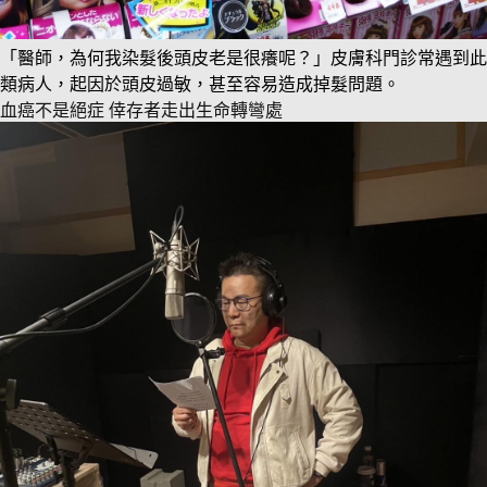
「醫師，為何我染髮後頭皮老是很癢呢？」皮膚科門診常遇到此
類病人，起因於頭皮過敏，甚至容易造成掉髮問題。
血癌不是絕症 倖存者走出生命轉彎處