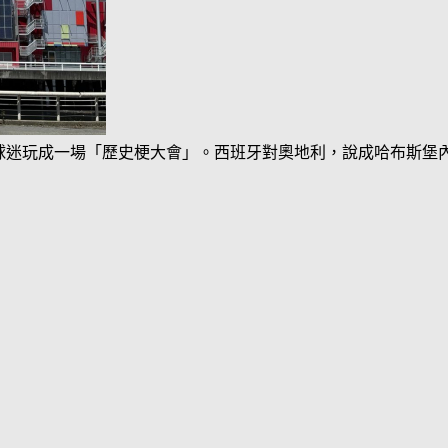
被球迷玩成一場「歷史梗大會」。西班牙對奧地利，說成哈布斯堡