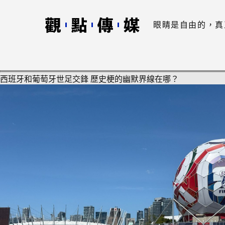
眼睛是自由的，真
西班牙和葡萄牙世足交鋒 歷史梗的幽默界線在哪？