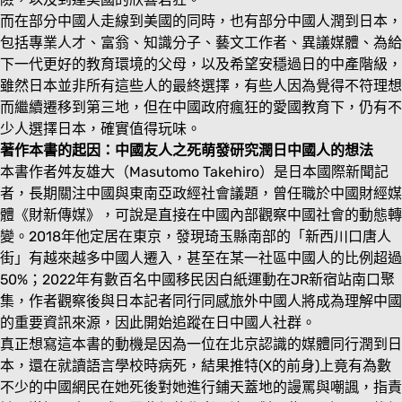
而在部分中國人走線到美國的同時，也有部分中國人潤到日本，
包括專業人才、富翁、知識分子、藝文工作者、異議媒體、為給
下一代更好的教育環境的父母，以及希望安穩過日的中產階級，
雖然日本並非所有這些人的最終選擇，有些人因為覺得不符理想
而繼續遷移到第三地，但在中國政府瘋狂的愛國教育下，仍有不
少人選擇日本，確實值得玩味。
著作本書的起因：中國友人之死萌發研究潤日中國人的想法
本書作者舛友雄大（Masutomo Takehiro）是日本國際新聞記
者，長期關注中國與東南亞政經社會議題，曾任職於中國財經媒
體《財新傳媒》，可說是直接在中國內部觀察中國社會的動態轉
變。2018年他定居在東京，發現琦玉縣南部的「新西川口唐人
街」有越來越多中國人遷入，甚至在某一社區中國人的比例超過
50%；2022年有數百名中國移民因白紙運動在JR新宿站南口聚
集，作者觀察後與日本記者同行同感旅外中國人將成為理解中國
的重要資訊來源，因此開始追蹤在日中國人社群。
真正想寫這本書的動機是因為一位在北京認識的媒體同行潤到日
本，還在就讀語言學校時病死，結果推特(X的前身)上竟有為數
不少的中國網民在她死後對她進行鋪天蓋地的謾罵與嘲諷，指責