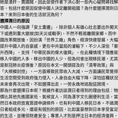
她是漢奸、賣國賊，因此促使作者下決心對一些內心疑問尋找解
答，包括什麼原因促使中國人決定離開祖國？為什麼選擇潤到日
本？來到日本後的生活狀況為何？
選擇潤日的原因
中國人一向強調「安土重遷」，除非個人有雄心壯志要出外闖天
下或遇到重大變故(如天災或戰爭)，不然不輕易離開家鄉。而中
國改革開放後，因扮演「世界工廠」角色，經濟快速發展，大幅
提升中國人的自豪感，更在中共當局的灌輸下，不少人深信「東
升西降」，支持「中華民族的偉大復興」，在此種情境下理應是
移入中國的人多，移出中國的人少，但為何會出現移民潮，尤其
是新冠肺炎疫情後？原因在本文一開頭提及的「清零政策」與
「大規模封控」，一方面導致民眾收入大減，一方面讓民眾覺得
生活空間受到政府強力侵入，人身自由大幅下降，深怕這種狀況
未來會再次出現，不如選擇出走，一勞永逸地逃脫這困境。
那為什麼選擇日本呢？根據作者訪談潤日者得到的理由包括：物
價比其他先進國家低、氣候宜人、同為漢字文化圈便利生活，當
然日本政府放寬簽證申請條件，也有利中國人移民日本。不過潤
日者組成多元，還是有個別的原因，比如富豪想到日本享受富足
的生活，並確保財產安全；專業人才則是押注日本的經濟復興，