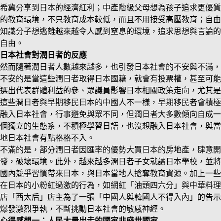
希冀分享到日本的經濟紅利；中產階級父母想為孩子追求更優質
的教育環境，不只教育成本較低，而且不用接受高壓教育；自由
知識分子想逃離越來越令人感到窒息的環境，追求思想與言論的
自由。
日本社會對潤日者的反應
然而隨著潤日者人數越來越多，也引發日本社會的不安與不滿，
不安的是當這些潤日者取得日本國籍，就會有投票權，甚至可能
選出代表群體利益的參、眾議員影響日本相關政策走向，尤其是
這些潤日者與早期移民日本的中國人不一樣，早期移民者會積極
融入日本社會，行事避免與眾不同，但潤日者大多數傾向自成一
個獨立的生態系，不積極學習日語，也沒想融入日本社會，與當
地日本社會有點格格不入。
不滿的是，部分潤日者因匯率的優勢大買日本的房地產，肆意開
發，破壞環境。此外，越來越多潤日者子女就讀日本學校，並將
國內競爭習慣帶來日本，與日本當地人搶奪教育資源。加上一些
在日本的小粉紅過激的行為，如網紅「油頭四六分」與中華料理
店「西太后」店主為了一張「中國人與韓國人不得入內」的告示
爆發激烈爭執，不斷挑動日本社會的敏感神經。
心得感想一：人民大量出走的國家非盛世國家