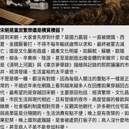
宋朝是富庶繁榮還是積貧積弱？
提到宋朝，大家會先想到什麼？是國力嬴弱，一直被遼國、西
夏、金國壓著打，不得不每年輸送歲幣以求和，最終被蒙古滅
亡；還是文化藝術昌盛，盛產文化明星，如蘇軾、蘇轍、歐陽
修、柳永、辛棄疾、陸游，甚至是創造出瘦金體的宋徽宗；抑或
是《清明上河圖》與《東京夢華錄》描繪與記錄的熙熙攘攘的市
井、經濟發達、生活富裕的太平盛世。
不管是哪一種，都沒有對錯，因為每個人關注的重點不一樣是正
常的，不過近年來在網路上看到越來越多人在回應如果穿越回古
代，最希望的是穿越回宋朝，主要原因包括：經濟繁榮、文化昌
盛、市民生活與現代相近，且有發達的夜市、高度發展的餐飲與
娛樂，社會福利制度相對完善。反觀其他朝代，許多朝代住宅區
與商業區是分隔開的，生活消費有點不便；晚上是有夜禁的，如
果犯禁，晚上還到處蹓躂，是會被處罰打板子的；商人沒什麼地
位，甚至商人子弟不能參加科舉。