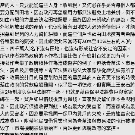
產的人，只要能從這些人身上收到稅，又何必在乎是否每個人都
要分配到田地，因為政府再怎麼用力都無法避免土地兼併，倒不
如由市場的力量去決定田地歸屬，最終因為宋朝政府的無為，意
外地解放田地的產值，也促使擁有田地的人必須善待佃戶，才能
招募到足夠的人力幫忙耕種，而這些佃戶也藉由田地擁有者免除
各種繁重的賦役，因此縱使北宋當時有30%至40%左右的人(約
三、四千萬人)名下沒有田地，也沒有形成社會不安定的因素。
所以作者認為政府的不作為其實比做了什麼對百姓更加有利。
接著作者舉了政府積極作為造成傷害的例子，包括青苗法、市易
法、義倉及居養院等。青苗法與市易法大家應該從歷史課有所了
解，政策設計目的是要幫助貧困的農民與商人在青黃不接的時候
藉由政府的貸款度過難關，似乎是一項德政，但實際上王安石將
這2項制度與保甲法綁在一起，也就是藉由保甲法將貧戶與富家
綁在一起，貧戶如果借錢後無力還錢，富家就要幫忙還本金與利
息，因此政府保證收得到錢，成為最大的受益者，而富家成為最
大的受害者，因為要承擔同一保甲內貧戶的欠款，最終連富家也
成為貧戶，附帶地民間借貸業也因為青苗法與市易法的執行被摧
毀了，市場機制被破壞殆盡，百姓更難逃脫政府的掌控。