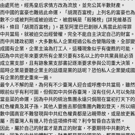
由處死他，經馬皇后求情方改為流放，並充公其半數財產。
而中國的富豪也難逃此命運，「胡潤百富榜」上列名的富豪也為
數不少或被判刑或被迫逃亡，被戲稱是「殺豬榜」(詳見維基百
科，條目「胡潤百富榜」)。甚至阿里巴巴創辦人馬雲此前得罪
中共當局，就被迫交出經營權，完全不能自主決定自己的財富。
而中共建政初期，大多數私人企業經過公私合營階段後，全部變
成國有企業，企業主淪為打工人，這種現象似乎有復甦的可能，
因為中共近年來要求所有企業只要有3名以上的中共黨員就必須
成立黨支部，且有跡象黨支部書記逐漸要求參與公司重大決策，
屆時企業是要聽企業主的話還是黨的話呢？恐怕私人企業變成國
有企業的歷史重來一遍。
最令人不解的是，為何有不少臺灣人迎合或呼應中共當局，雖然
眼前似乎有利可圖，但假如中共併吞臺灣，沒有任何人可以免除
當韭菜的命運，因為中共的統治集團永遠只侷限在當初打天下的
紅色權貴及其子孫，其他人要進去那個集團內難如登天，所以細
數中國高官不難發現與中共紅色權貴都是沾親帶故，或是故吏舊
屬，而臺灣人有幾人符合這項條件呢？利令智昏自古皆然。
因此，屬於自己的財富才是真正的財富，不要期待中共劃的大