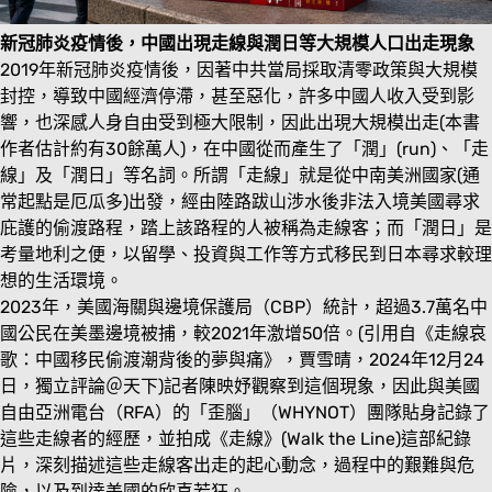
新冠肺炎疫情後，中國出現走線與潤日等大規模人口出走現象
2019年新冠肺炎疫情後，因著中共當局採取清零政策與大規模
封控，導致中國經濟停滯，甚至惡化，許多中國人收入受到影
響，也深感人身自由受到極大限制，因此出現大規模出走(本書
作者估計約有30餘萬人)，在中國從而產生了「潤」(run)、「走
線」及「潤日」等名詞。所謂「走線」就是從中南美洲國家(通
常起點是厄瓜多)出發，經由陸路跋山涉水後非法入境美國尋求
庇護的偷渡路程，踏上該路程的人被稱為走線客；而「潤日」是
考量地利之便，以留學、投資與工作等方式移民到日本尋求較理
想的生活環境。
2023年，美國海關與邊境保護局（CBP）統計，超過3.7萬名中
國公民在美墨邊境被捕，較2021年激增50倍。(引用自《走線哀
歌：中國移民偷渡潮背後的夢與痛》，賈雪晴，2024年12月24
日，獨立評論＠天下)記者陳映妤觀察到這個現象，因此與美國
自由亞洲電台（RFA）的「歪腦」（WHYNOT）團隊貼身記錄了
這些走線者的經歷，並拍成《走線》(Walk the Line)這部紀錄
片，深刻描述這些走線客出走的起心動念，過程中的艱難與危
險，以及到達美國的欣喜若狂。