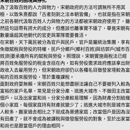
宋朝百姓的困境與掙扎
為了汲取百姓的人力與物力，宋朝政府的方法可謂無所不用其
極，以致朱熹都說「古者刻剝之法本朝皆備」，也就是指在宋朝
之前各朝代汲取百姓人力與物力的方法都被宋朝政府使用了，雖
然這句話帶有誇大的成分，但應該也離事實不遠了，畢竟宋朝有
數量遠超其他朝代的官吏與軍隊需要養活。
在宋朝，天下萬民被分為官戶與民戶，官戶是屬統治集團，享有
免徵賦稅與勞役的特權，民戶分鄉戶(鄉村百姓)與坊郭戶(城市百
姓)則要承擔所有的賦稅與勞役。照理說，宋朝實施兩稅法已經
將百姓免服勞役的稅金含括在內，如有勞役需求政府應該拿出財
政收入去雇用勞力，但宋朝政府卻仍以各種名目徵發家境較為富
裕的百姓來服勞役，等於重複課稅。
面對政府耍無賴，宋朝百姓只能想盡辦法讓自己不要被列入較為
富裕的家戶名單，常見是分家分產、逃進大城市、不做田主改當
佃戶，以及出家當和尚。分家分產較易理解，因為財產分割給幾
個小家庭，每個家庭持有財產就變少了；逃進大城市則是城市富
人較多，搬家過去相比之下就成為普通家庭；改當佃戶是因為沒
有田產了，就不會成為被課稅與徵發服勞役的對象，至於出家當
和尚也是跟當佃戶的理由相同。