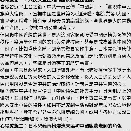
自從習近平上台之後，中共一再宣傳「中國夢」、「實現中華民
族偉大復興」，宣揚中國是世界第2大經濟體、製造業第1大國、
實現全民脫貧、擁有全世界最長的高鐵網絡、全世界最大的電動
車生產國……，彷彿中國又重回盛世。
但回顧中國曾經的盛世，是周邊國家願意接受中國建構與領導的
秩序、樂意學習中國的文化與先進技術、甚至是成為盛世中國的
一份子，比如盛唐之時，胡商雲聚長安作生意、日本差派遣唐使
來學習中國文化、唐朝將領黑齒常之及高仙芝原來分別是百濟人
與高句麗人，這些都是具體存在的歷史事實。
然而，中共建政以來，人口持續外流，新冠肺炎疫情發生後更出
現走線與潤日等大規模的人口外移現象，移入人口少之又少，人
民已用腳投票否定中共的治理成績，請問這是中共宣傳的盛世
嗎？儘管中共不斷宣傳其「中國特色的社會主義」具有制度上的
優勢，並且相信世界將「東升西降」，但事實畢竟是事實，以中
國人安土重遷的特性，如果不是感到生活艱難或無法忍受環境越
來越壓抑，斷不會冒著生命危險走線美國，或用盡各種方法潤日
(也可以是潤新加坡、潤澳大利亞)。
心得感想二：日本恐難再扮演清末民初中國啟蒙老師的角色