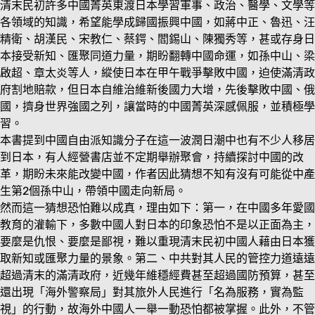
清末民初許多中國菁英東渡日本學習軍事、政治、醫學、文學等
各領域的知識，希望能學成歸國振興中國，如蔣中正、魯迅、汪
精衛、胡漢民、宋教仁、蔡鍔、閻錫山、陳獨秀等，甚或存身日
本接受新知、匯聚同道力量，期盼翻轉中國命運，如孫中山、梁
啟超、章太炎等人，縱使日本在甲午戰爭擊敗中國，迫使滿清政
府割地賠款，但日本自維治維新後國力大增，先後擊敗中國、俄
國，擠身世界強國之列，讓當時的中國菁英深感佩服，並積極學
習。
本書提到中國自由派知識分子在這一波潤日潮中也有不少人移居
到日本，有人經營書店並不定期舉辦聚會，持續探討中國的改
革，期盼未來能改變中國，作者因此猜想不知有沒有可能從中產
生第2個孫中山，帶領中國走向新局。
然而這一猜想恐怕難以成真，理由如下：第一，在中國多年愛國
教育的灌輸下，多數中國人對日本的印象恐怕不是以正面為主，
要麼是仇恨、要麼是鄙視，難以重現清末民初中國人藉由日本獲
取新知或匯聚力量的景象。第二、中共對其人民的管控力道遠遠
超過清末的滿清政府，近幾年維穩經費甚至超過國防預算，甚至
還出現「海外警察局」對其旅外人民進行「名為服務，實為監
視」的行動，故海外中國人一舉一動恐怕都被掌握。此外，不管