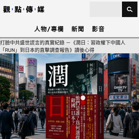
人物/專欄
新聞
影音
打臉中共盛世謊言的真實紀錄 －《潤日：習政權下中國人
「RUN」到日本的直擊調查報告》讀後心得