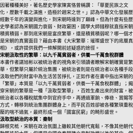
因著種種美好，著名歷史學家陳寅恪曾稱讚：「華夏民族之文
化，歷數千載之演進，造極於趙宋之世。」認為中華文化發展歷
經數千年的演變與進化，到宋朝時達到了巔峰。但為什麼有些歷
史學者認為宋朝國力衰弱、財政窘困，國學大師錢穆就直指宋朝
積貧積弱。那到底宋朝是富庶繁華，還是積貧積弱呢？哪一個才
是宋朝的真實面目？藉由本書《大宋繁華：璀璨盛世下的底層真
相》，或許提供我們一條解開前述疑惑的途徑。
宋朝汲取性的繁華：以九千萬貧弱者，供養一千萬食稅群體
本書作者諶旭彬以被統治者的視角來引領讀者瞭解宋朝確實是繁
華，但繁華只屬於統治集團，被統治者則是在統治者以各種手段
汲取他們的財富中為生活苦苦掙扎，正如作者在書中指出宋朝的
「繁華」本質是「以九千萬貧弱者，供養一千萬食稅群體」；揭
穿宋朝的繁華是一種「汲取型繁華」，百姓生產出來的財富，被
統治者以各種稅賦集中到官府手中，再通過軍餉、俸祿、賞賜等
方式，轉移到統治集團群體身上，而平民百姓卻被各種繁瑣重稅
壓的喘不過氣，最終形成一個「國富民窮」的畸形盛世。
汲取型統治的本質：秦制
歸根究柢，宋朝在政治氛圍上雖較其他朝代寬鬆，不像其他朝代