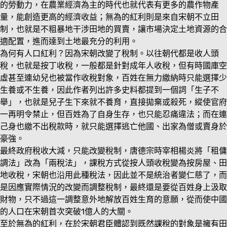
的勞動力，在農業經濟為主的時代也就代表有更多的農作物產
量，能創造更高的經濟收益；無為的紅利則是來自宋朝不立田
制，也就是不粗暴地干涉田地的買賣，讓市場決定土地資源的合
適配置，進而達到土地最充分的利用。
為何有人口紅利？因為宋朝改變了稅制。以往朝代都是收人頭
稅，也就是按丁收稅，一般都是針對成年人收稅，但有時國庫空
虛甚至連幼兒也被當作收稅對象，百姓在無力繳納時只能選擇少
生養或不生養，因此作者列出許多史料都提到一個詞「生子不
舉」，也就是兒子生下來就不養育，直接拋棄或殺死，縱使官府
一再明令禁止，但百姓為了自身生存，也只能忍痛違法；而在連
己身也繳不出稅款時，就只能選擇逃亡他國、出家為僧或賣身於
豪強。
最終政府稅收大減，只能改變稅制，唐德宗時宰相楊炎將「租傭
調法」改為「兩稅法」，課稅方式從按人頭收稅變為按房屋、田
地收稅，宋朝也沿用此種稅法，因此並不是統治者變仁慈了，而
是因應實際情況的改變而調整稅制，最終還是要從百姓身上汲取
財物，只不過這一調整意外地解放百姓生育的意願，從而使中國
的人口在宋朝首次突破1億人的大關。
至於無為的紅利，在於宋朝君臣體認到既然課稅的對象是擁有田