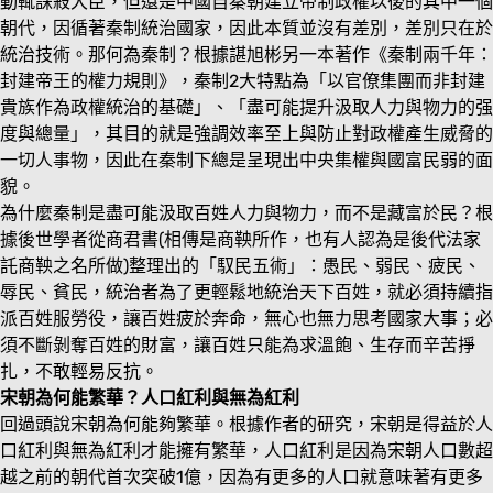
動輒誅殺大臣，但還是中國自秦朝建立帝制政權以後的其中一個
朝代，因循著秦制統治國家，因此本質並沒有差別，差別只在於
統治技術。那何為秦制？根據諶旭彬另一本著作《秦制兩千年：
封建帝王的權力規則》，秦制2大特點為「以官僚集團而非封建
貴族作為政權統治的基礎」、「盡可能提升汲取人力與物力的强
度與總量」，其目的就是強調效率至上與防止對政權產生威脅的
一切人事物，因此在秦制下總是呈現出中央集權與國富民弱的面
貌。
為什麼秦制是盡可能汲取百姓人力與物力，而不是藏富於民？根
據後世學者從商君書(相傳是商鞅所作，也有人認為是後代法家
託商鞅之名所做)整理出的「馭民五術」：愚民、弱民、疲民、
辱民、貧民，統治者為了更輕鬆地統治天下百姓，就必須持續指
派百姓服勞役，讓百姓疲於奔命，無心也無力思考國家大事；必
須不斷剝奪百姓的財富，讓百姓只能為求溫飽、生存而辛苦掙
扎，不敢輕易反抗。
宋朝為何能繁華？人口紅利與無為紅利
回過頭說宋朝為何能夠繁華。根據作者的研究，宋朝是得益於人
口紅利與無為紅利才能擁有繁華，人口紅利是因為宋朝人口數超
越之前的朝代首次突破1億，因為有更多的人口就意味著有更多