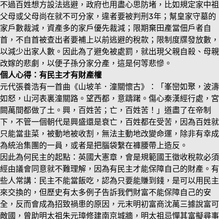
不過百姓想方設法逃避，政府也用盡心思防堵，比如規定家中祖
父母或父母尚在就不可分家，違者要被判刑3年；幫皇家守墓的
家戶數裁減，資產多的家戶優先裁減；限期棄田產當佃戶者自
首，不自首被查出者要補上以前逃避的稅款；限制度牒發放數，
以減少出家人數。因此為了避免被處罰，就出現父親自殺、母親
改嫁的悲劇，以便子孫分家分產，這是何等悲慘。
個人心得：有民主才有財產權
元代張養浩有一首曲《山坡羊．潼關懷古》：「峯巒如聚，波濤
如怒，山河表裏潼關路。望西都，意躊躇。傷心秦漢經行處，宮
闕萬間都做了土。興，百姓苦；亡，百姓苦！」道盡了在帝制
下，不管一個朝代是興盛還是衰亡，百姓都在受苦，因為百姓就
只能當韭菜，被動地被收割，無法主動地改變命運，除非有幸成
為統治集團的一員，或者是把腦袋繫在褲腰帶上造反。
因此為何民主的起點：英國大憲章，會是規範國王徵收稅款必須
經由議會同意就不難理解，因為有民主才能保障自己的財產。有
些人常講：民主不能當飯吃，認為只要能賺到錢，是可以用民主
來交換的，但歷史有太多例子告訴我們財富不能保障自己的安
全，反而會成為招致禍患的原因，元末明初富商沈萬三據說富可
敵國，曾助明太祖朱元璋修建南京城牆，明太祖忌憚其富擬尋事