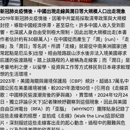
新冠肺炎疫情後，中國出現走線與潤日等大規模人口出走現象
2019年新冠肺炎疫情後，因著中共當局採取清零政策與大規模
封控，導致中國經濟停滯，甚至惡化，許多中國人收入受到影
響，也深感人身自由受到極大限制，因此出現大規模出走(本書
作者估計約有30餘萬人)，在中國從而產生了「潤」(run)、「走
線」及「潤日」等名詞。所謂「走線」就是從中南美洲國家(通
常起點是厄瓜多)出發，經由陸路跋山涉水後非法入境美國尋求
庇護的偷渡路程，踏上該路程的人被稱為走線客；而「潤日」是
考量地利之便，以留學、投資與工作等方式移民到日本尋求較理
想的生活環境。
2023年，美國海關與邊境保護局（CBP）統計，超過3.7萬名中
國公民在美墨邊境被捕，較2021年激增50倍。(引用自《走線哀
歌：中國移民偷渡潮背後的夢與痛》，賈雪晴，2024年12月24
日，獨立評論＠天下)記者陳映妤觀察到這個現象，因此與美國
自由亞洲電台（RFA）的「歪腦」（WHYNOT）團隊貼身記錄了
這些走線者的經歷，並拍成《走線》(Walk the Line)這部紀錄
片，深刻描述這些走線客出走的起心動念，過程中的艱難與危
險，以及到達美國的欣喜若狂。