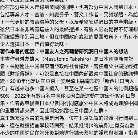
而在部分中國人走線到美國的同時，也有部分中國人潤到日本，
包括專業人才、富翁、知識分子、藝文工作者、異議媒體、為給
下一代更好的教育環境的父母，以及希望安穩過日的中產階級，
雖然日本並非所有這些人的最終選擇，有些人因為覺得不符理想
而繼續遷移到第三地，但在中國政府瘋狂的愛國教育下，仍有不
少人選擇日本，確實值得玩味。
著作本書的起因：中國友人之死萌發研究潤日中國人的想法
本書作者舛友雄大（Masutomo Takehiro）是日本國際新聞記
者，長期關注中國與東南亞政經社會議題，曾任職於中國財經媒
體《財新傳媒》，可說是直接在中國內部觀察中國社會的動態轉
變。2018年他定居在東京，發現琦玉縣南部的「新西川口唐人
街」有越來越多中國人遷入，甚至在某一社區中國人的比例超過
50%；2022年有數百名中國移民因白紙運動在JR新宿站南口聚
集，作者觀察後與日本記者同行同感旅外中國人將成為理解中國
的重要資訊來源，因此開始追蹤在日中國人社群。
真正想寫這本書的動機是因為一位在北京認識的媒體同行潤到日
本，還在就讀語言學校時病死，結果推特(X的前身)上竟有為數
不少的中國網民在她死後對她進行鋪天蓋地的謾罵與嘲諷，指責