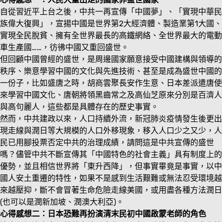
自從習近平上台之後，中共一再宣傳「中國夢」、「實現中華民
族偉大復興」，宣揚中國是世界第2大經濟體、製造業第1大國、
實現全民脫貧、擁有全世界最長的高鐵網絡、全世界最大的電動
車生產國……，彷彿中國又重回盛世。
但回顧中國曾經的盛世，是周邊國家願意接受中國建構與領導的
秩序、樂意學習中國的文化與先進技術、甚至是成為盛世中國的
一份子，比如盛唐之時，胡商雲聚長安作生意、日本差派遣唐使
來學習中國文化、唐朝將領黑齒常之及高仙芝原來分別是百濟人
與高句麗人，這些都是具體存在的歷史事實。
然而，中共建政以來，人口持續外流，新冠肺炎疫情發生後更出
現走線與潤日等大規模的人口外移現象，移入人口少之又少，人
民已用腳投票否定中共的治理成績，請問這是中共宣傳的盛世
嗎？儘管中共不斷宣傳其「中國特色的社會主義」具有制度上的
優勢，並且相信世界將「東升西降」，但事實畢竟是事實，以中
國人安土重遷的特性，如果不是感到生活艱難或無法忍受環境越
來越壓抑，斷不會冒著生命危險走線美國，或用盡各種方法潤日
(也可以是潤新加坡、潤澳大利亞)。
心得感想二：日本恐難再扮演清末民初中國啟蒙老師的角色