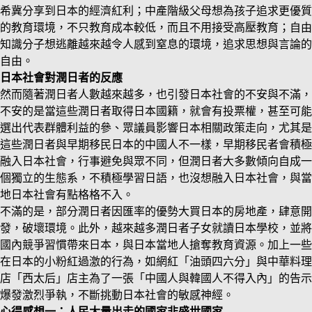
希冀分享到日本的經濟紅利；中產階級父母想為孩子追求更優質
的教育環境，不只教育成本較低，而且不用接受高壓教育；自由
知識分子想逃離越來越令人感到窒息的環境，追求思想與言論的
自由。
日本社會對潤日者的反應
然而隨著潤日者人數越來越多，也引發日本社會的不安與不滿，
不安的是當這些潤日者取得日本國籍，就會有投票權，甚至可能
選出代表群體利益的參、眾議員影響日本相關政策走向，尤其是
這些潤日者與早期移民日本的中國人不一樣，早期移民者會積極
融入日本社會，行事避免與眾不同，但潤日者大多數傾向自成一
個獨立的生態系，不積極學習日語，也沒想融入日本社會，與當
地日本社會有點格格不入。
不滿的是，部分潤日者因匯率的優勢大買日本的房地產，肆意開
發，破壞環境。此外，越來越多潤日者子女就讀日本學校，並將
國內競爭習慣帶來日本，與日本當地人搶奪教育資源。加上一些
在日本的小粉紅過激的行為，如網紅「油頭四六分」與中華料理
店「西太后」店主為了一張「中國人與韓國人不得入內」的告示
爆發激烈爭執，不斷挑動日本社會的敏感神經。
心得感想一：人民大量出走的國家非盛世國家