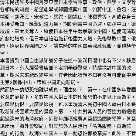
清末民初許多中國菁英東渡日本學習軍事、政治、醫學、文學等
各領域的知識，希望能學成歸國振興中國，如蔣中正、魯迅、汪
精衛、胡漢民、宋教仁、蔡鍔、閻錫山、陳獨秀等，甚或存身日
本接受新知、匯聚同道力量，期盼翻轉中國命運，如孫中山、梁
啟超、章太炎等人，縱使日本在甲午戰爭擊敗中國，迫使滿清政
府割地賠款，但日本自維治維新後國力大增，先後擊敗中國、俄
國，擠身世界強國之列，讓當時的中國菁英深感佩服，並積極學
習。
本書提到中國自由派知識分子在這一波潤日潮中也有不少人移居
到日本，有人經營書店並不定期舉辦聚會，持續探討中國的改
革，期盼未來能改變中國，作者因此猜想不知有沒有可能從中產
生第2個孫中山，帶領中國走向新局。
然而這一猜想恐怕難以成真，理由如下：第一，在中國多年愛國
教育的灌輸下，多數中國人對日本的印象恐怕不是以正面為主，
要麼是仇恨、要麼是鄙視，難以重現清末民初中國人藉由日本獲
取新知或匯聚力量的景象。第二、中共對其人民的管控力道遠遠
超過清末的滿清政府，近幾年維穩經費甚至超過國防預算，甚至
還出現「海外警察局」對其旅外人民進行「名為服務，實為監
視」的行動，故海外中國人一舉一動恐怕都被掌握。此外，不管