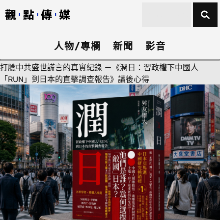
人物/專欄
新聞
影音
打臉中共盛世謊言的真實紀錄 －《潤日：習政權下中國人
「RUN」到日本的直擊調查報告》讀後心得