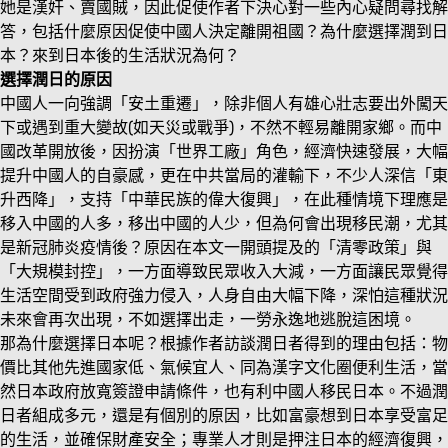
她是漢奸、賣國賊，因此促使作者下決心對一些內心疑問尋找解
答，包括什麼原因促使中國人決定離開祖國？為什麼選擇潤到日
本？來到日本後的生活狀況為何？
選擇潤日的原因
中國人一向強調「安土重遷」，除非個人有雄心壯志要出外闖天
下或遇到重大變故(如天災或戰爭)，不然不輕易離開家鄉。而中
國改革開放後，因扮演「世界工廠」角色，經濟快速發展，大幅
提升中國人的自豪感，更在中共當局的灌輸下，不少人深信「東
升西降」，支持「中華民族的偉大復興」，在此種情境下理應是
移入中國的人多，移出中國的人少，但為何會出現移民潮，尤其
是新冠肺炎疫情後？原因在本文一開頭提及的「清零政策」與
「大規模封控」，一方面導致民眾收入大減，一方面讓民眾覺得
生活空間受到政府強力侵入，人身自由大幅下降，深怕這種狀況
未來會再次出現，不如選擇出走，一勞永逸地逃脫這困境。
那為什麼選擇日本呢？根據作者訪談潤日者得到的理由包括：物
價比其他先進國家低、氣候宜人、同為漢字文化圈便利生活，當
然日本政府放寬簽證申請條件，也有利中國人移民日本。不過潤
日者組成多元，還是有個別的原因，比如富豪想到日本享受富足
的生活，並確保財產安全；專業人才則是押注日本的經濟復興，