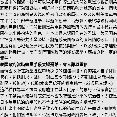
從書中的描述，我們可以得知事件發生的大背景就是冷戰初期美
蘇兩強進行激烈對抗，朝鮮半島只是兩強勢力競逐的其中一個地
方；而濟州島則是因為反抗來自政府的壓迫，以及反對美國單獨
在半島南半部舉辦選舉，以避免朝鮮半島分裂，最終導致韓國政
府的無情鎮壓，而背後則是美軍對韓國政府的支持。書中檢討美
國在此事件扮演的角色，基本上個人認同作者的看法，美國因為
害怕濟洲島被共產黨滲透，將造成美國布置的圍堵防線破口，因
此沒有耐心地傾聽濟州島民眾的抗議與陳情，以及細緻地處理後
續的起義行動，反而支持韓國政府的殘暴鎮壓，應該負起一定的
責任。
韓國政府當時鎮壓手段太過殘酷，令人難以置信
而韓國政府在鎮壓過程中所採取的種種手段，真的讓人看了怵目
驚心，包括刑求、滅村、封山禁令(封鎖期間不離開山區就視為
亂民，殺無赦)、代殺(本來要處死的對象逃亡，就處死其親人)，
這種種作為本不該是政府施加在其人民身上的暴行，但確實發生
了，不禁讓人懷疑到底這是本國政府還是外來的統治者，即使是
日本殖民統治的手段也不會比當時的韓國政府還兇殘了。
因此書中關於倖存者與受難者後代的訪談內容盡是血淚、遺憾與
不解，他們無法想像，也無法瞭解為何政府會痛下殺手，如此對