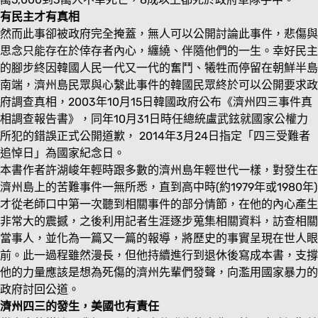
有民主才有真相
然而此事卻被政府完全掩蓋，無人可以公開討論此事件，悲傷與
思念只能存在於倖存者內心，纏繞、伴隨他們的一生。幸好民主
的腳步終因韓國人民一代又一代的奮鬥、犧牲而停留在朝鮮半島
南端，濟州島民眾與心繫此事件的韓國民眾終於可以公開要求政
府調查真相，2003年10月15日韓國政府公布《濟州四三事件真
相調查報告書》，同年10月31日時任總統盧武鉉就國家公權力
所犯的錯誤正式公開道歉， 2014年3月24日指定「四三受難者
追悼日」為國家紀念日。
本書作者許湖峻年輕時跟多數的濟州島年輕世代一樣，對發生在
濟州島上的苦難事件一無所悉，直到高中時(約1979年或1980年)
才從老師口中第一次聽到相關事件的部分情節，在他的內心產生
非常大的震撼，之後利用記者生涯逐步蒐集相關資料，訪查相關
當事人，並化為一篇又一篇的報導，將歷史的事實呈現在世人眼
前。此一過程雖然漫長，但他持續進行到退休後寫成本書，支撐
他的力量應該是想為死傷的濟州先輩們發聲，向濫用國家暴力的
政府討回公道。
濟州四三的發生，美國也有責任