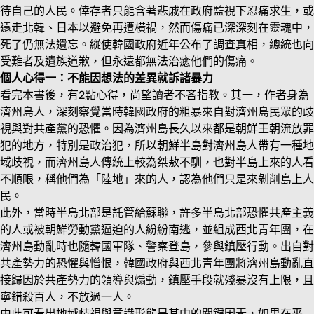
待自己的人民。倖存者只能含著悲戚在政府監視下忍痛求生，或
遠走北韓、日本以避免再遭橫禍，然而傷痛已深深刻在靈魂中，
死了仍無法遺忘。縱使韓國政府近年公布了調查真相，總統也向
受難者及遺族道歉，但永遠都無法治癒他們的傷痛。
個人心得一：不能因想法的差異就訴諸暴力
看完本書後，有2點心得，尚望讀者不吝指教。其一，作者身為
濟州島人，深刻察覺當時韓國政府的粗暴來自對濟州島民眾的歧
視與對共產黨的恐懼。因為濟州島長久以來都是朝鮮王朝流放罪
犯的地方，特別是政治犯，所以朝鮮半島對濟州島人帶有一種地
域歧視，而濟州島人傳統上較為桀敖不馴，也對半島上來的人看
不順眼，稱他們為「陸地」來的人，認為他們只是來剝削島上人
民。
此外，當時半島北部是託管給蘇聯，許多半島北部恐懼共產主義
的人或被朝鮮勞動黨逼迫的人紛紛南逃，並組成西北青年團，在
濟州島動亂時也隨韓國軍隊、警察登島，參與鎮壓行動。出自對
共產勢力的恐懼與憎恨，韓國政府與西北青年團將濟州島動亂直
接歸因於共產勢力的領導與煽動，鎮壓手段就殘暴沒有上限，且
寧錯殺百人，不放過一人。
由此可看出地域歧視與意識形態是其中的關鍵因素，如果在平