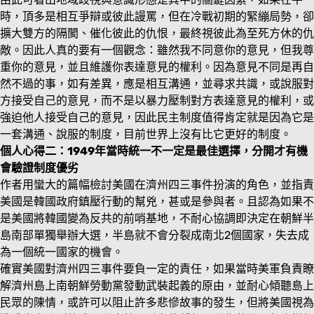
時，頂多是相互爭辯或彼此謾罵，但在冷戰初期的緊繃局勢，卻
擴大雙方的隔閡、催化彼此的仇恨，最終視彼此為至死方休的仇
敵。因此人真的要有一個觀念：雖然我不同意你的意見，但我尊
重你的意見，並且維護你表達意見的權利。因為意見不同是再自
然不過的事，如有差異，應是相互溝通，並尋求共識，或說服對
方接受自己的意見，而不是以暴力壓制對方表達意見的權利，或
強迫他人接受自己的意見，因此民主制度值得肯定就是因為它是
一套溝通、說服的制度，目前世界上沒有比它更好的制度。
個人心得二：1949年當時統一不一定是最佳選擇，分開才有機
會驗證制度優劣
作者用蠻大的篇幅檢討美國在濟州四三事件扮演的角色，並指責
美國是韓國政府鎮壓行動的幫兇，甚或是參與者。且認為如果不
是美國將韓國變為反共的前哨基地，不耐心協調即決定在朝鮮半
島南部單獨舉辦大選，半島就不會分裂成南北2個國家，失去成
為一個統一國家的機會。
確實美國對濟州四三事件要負一定的責任，如果當時美軍負責瞭
解濟州島上南朝鮮勞動黨發動武裝起義的原由，並耐心傾聽島上
民眾的陳情，或許可以阻止許多悲慘故事的發生，但將美國視為