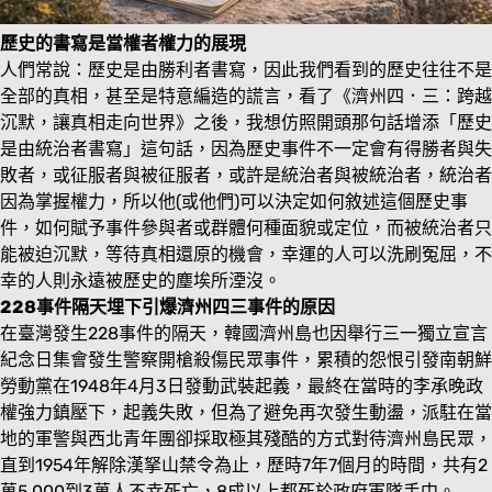
歷史的書寫是當權者權力的展現
人們常說：歷史是由勝利者書寫，因此我們看到的歷史往往不是
全部的真相，甚至是特意編造的謊言，看了《濟州四．三：跨越
沉默，讓真相走向世界》之後，我想仿照開頭那句話增添「歷史
是由統治者書寫」這句話，因為歷史事件不一定會有得勝者與失
敗者，或征服者與被征服者，或許是統治者與被統治者，統治者
因為掌握權力，所以他(或他們)可以決定如何敘述這個歷史事
件，如何賦予事件參與者或群體何種面貌或定位，而被統治者只
能被迫沉默，等待真相還原的機會，幸運的人可以洗刷冤屈，不
幸的人則永遠被歷史的塵埃所湮沒。
228事件隔天埋下引爆濟州四三事件的原因
在臺灣發生228事件的隔天，韓國濟州島也因舉行三一獨立宣言
紀念日集會發生警察開槍殺傷民眾事件，累積的怨恨引發南朝鮮
勞動黨在1948年4月3日發動武裝起義，最終在當時的李承晚政
權強力鎮壓下，起義失敗，但為了避免再次發生動盪，派駐在當
地的軍警與西北青年團卻採取極其殘酷的方式對待濟州島民眾，
直到1954年解除漢拏山禁令為止，歷時7年7個月的時間，共有2
萬5,000到3萬人不幸死亡，8成以上都死於政府軍隊手中。