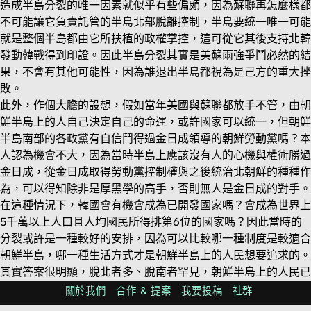
造成半島分裂的唯一因素就似乎有些偏頗，因為蘇聯再怎麼樣都
不可能讓它負責託管的半島北部脫離控制，半島要統一唯一可能
就是整個半島都由它所扶植的政權掌控，這可從它其後支持北韓
發動韓戰得到印證。因此半島分裂其實是美蘇兩強爭鬥必然的結
果，不會有其他可能性，因為誰退出半島都視為是己方的重大挫
敗。
此外，作個大膽的設想，假如當年美國與蘇聯都放手不管，由朝
鮮半島上的人自己決定自己的命運，或許國家可以統一，但朝鮮
半島南部的各政黨有自信鬥得過金日成領導的朝鮮勞動黨嗎？本
人認為機會不大，因為當時半島上應該沒有人的心機與權術勝過
金日成，從金日成取得勞動黨控制權與之後統治北朝鮮的種種作
為，可以得知除非是厚黑學的高手，否則無人是金日成的對手。
在這種情況下，韓國會有機會成為已開發國家嗎？會成為世界上
5千萬以上人口且人均國民所得排第6位的國家嗎？因此當時的
分裂或許是一種較好的安排，因為可以比較哪一種制度是較適合
朝鮮半島，哪一種生活方式才是朝鮮半島上的人民想要追求的。
其實答案很明顯，脫北者多、脫南者罕見，朝鮮半島上的人民已
經用腳作出抉擇。因此未來半島上人民如果有機會且有意願討論
關於我們
合作 & 提案
我要投稿
社群
統一議題時，相信那時才能做出最有利他們的選擇。