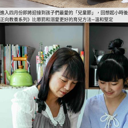
進入四月份即將迎接到孩子們最愛的「兒童節」，回想起小時後
正向教養系列》比懲罰和溺愛更好的育兒方法—溫和堅定