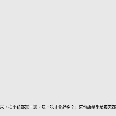
來，把小孩都罵一罵、唸一唸才會舒暢？」這句話幾乎是每天都