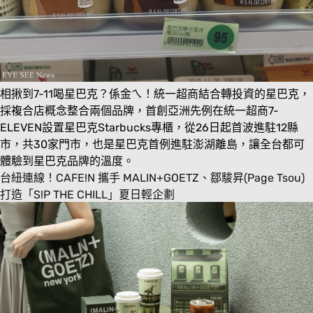
相揪到7-11喝星巴克？係金ㄟ！統一超商結合轉投資的星巴克，
採複合店概念整合兩個品牌，首創亞洲先例在統一超商7-
ELEVEN設置星巴克Starbucks專櫃，從26日起首波進駐12縣
市，共30家門市，也是星巴克首例進駐澎湖離島，讓全台都可
體驗到星巴克品牌的溫度。
台紐連線！CAFE!N 攜手 MALIN+GOETZ、鄒駿昇(Page Tsou)
打造「S!P THE CHILL」夏日輕企劃