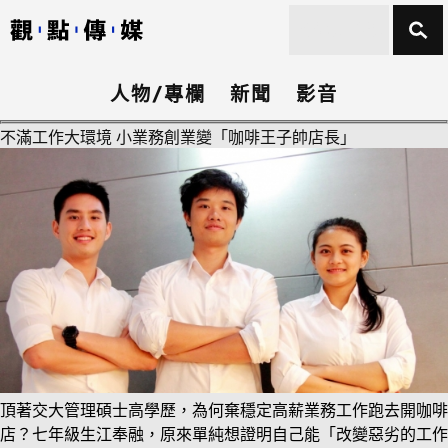
人物/專欄
新聞
影音
不滿工作大環境 小業務創業變「咖啡王子帥店長」
頂著交大管理碩士高學歷，為何棄穩定高薪業務工作跑去開咖啡
店？七年級生江奉融，原來單純想證明自己能「改變惡劣的工作