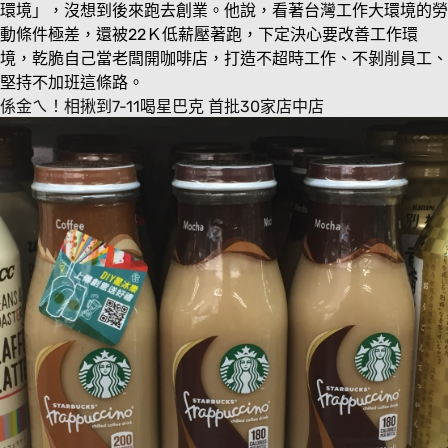
環境」，沒想到後來跑去創業。他說，看著台灣工作大環境的勞
動條件極差，還被22Ｋ低薪壓著跑，下定決心要改善工作環
境，乾脆自己當老闆開咖啡店，打造不超時工作、不剝削員工、
堅持不加班這條路。
係金ㄟ！相揪到7-11喝星巴克 首批30家店中店