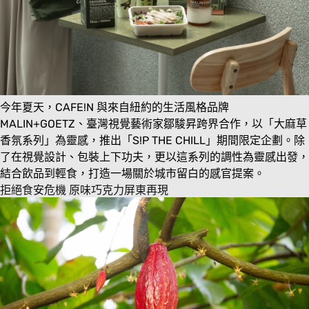
今年夏天，CAFE!N 與來自紐約的生活風格品牌
MALIN+GOETZ、臺灣視覺藝術家鄒駿昇跨界合作，以「大麻草
香氛系列」為靈感，推出「S!P THE CHILL」期間限定企劃。除
了在視覺設計、包裝上下功夫，更以這系列的調性為靈感出發，
結合飲品到輕食，打造一場關於城市留白的感官提案。
拒絕食安危機 原味巧克力屏東再現