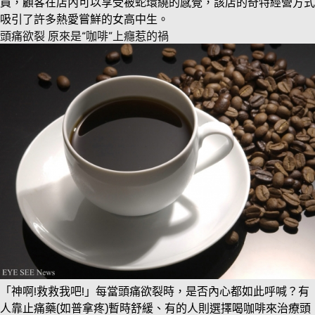
員，顧客在店內可以享受被蛇環繞的感覺，該店的奇特經營方式
吸引了許多熱愛嘗鮮的女高中生。
頭痛欲裂 原來是“咖啡”上癮惹的禍
「神啊!救救我吧!」每當頭痛欲裂時，是否內心都如此呼喊？有
人靠止痛藥(如普拿疼)暫時舒緩、有的人則選擇喝咖啡來治療頭