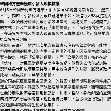
韓國地方選舉疑慮引發大規模抗議
6月3日韓國舉行地方選舉，卻因多達60幾處投票所發生「選票
不足」問題，引發韓國民眾質疑選舉不公，並進行大規模抗議活
動，也促使部分韓國民眾呼籲效法臺灣「現場投票、現場開票」
的方式，以及希望廢除現行「事前投票」、「海外通信投票」等
不在籍投票方式及外國人取得永久居留資格滿3年者可參與地方
選舉投票等制度。
依照目前事證，雖然此次地方選舉應該沒有選舉舞弊的可能性，
但卻對韓國的民主政治產生一定程度的衝擊，因為民主政治的重
要基礎之一就是「公平的選舉」，而「公平的選舉」核心在於
「信任」，當民眾對選舉制度產生懷疑，並且失去信任感之時，
選舉結果就難以讓民眾接受，民主政治運作的基礎－勝選者取得
政權、組成政府，將隨之動搖。
對於同為東亞重要民主國家之一的韓國，我們期盼此次事件能迅
速且平和落幕，韓國政府能儘速釐清民眾相關質疑，而韓國民眾
也能冷靜以對不要盲目地被鼓動、利用。當然，身為鄰國的臺灣
應抱持哀矜勿喜的態度，理性看待此事件，並從中汲取教訓，避
免我國舉辦選舉發生相類似事件。
臺灣對於是否採行「不在籍投票」已討論20餘年