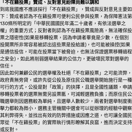
「不在籍投票」贊成、反對意見紛陳尚難以調和
到底我國應不應該採行「不在籍投票」，贊成與反對意見主要如
下：贊成者認為不在籍投票可便利公民參與投票，為保障憲法第
130條所明定的「中華民國國民年滿二十歲者，有依法選舉之
權」的重要方式；反對者則認為不在籍投票風險高，無法確保投
票之隱密性(如果是移轉投票，因為申請者畢竟是少數，在個別
投開票所非常容易被認出這些票是投給誰)，也可能被操控(如果
是通信投信，可能在投票當下被脅迫，也無法保證選票移轉過程
之安全)，如此將削弱選舉結果的公信力，更破壞民眾對選舉的
信任。
因此如何兼顧公民的選舉權及杜絕「不在籍投票」之可能流弊，
政府責無旁貸，或許先從公投及原住民公職選舉開始施行是一種
可行的方式，公投是對「政策」的抉擇，且是全國性議題，申請
移轉投票者的選票無需另設票匭，可減輕選務負擔；而原住民公
職選舉則因選務較為單純，且選舉人數較少，兩者對選舉制度衝
擊力都較為微小，選務主管機關中選會可以從辦理的經驗中觀察
其利弊得失，並找出有效的防弊措施或因應之道，也可讓全國民
眾從「不在籍投票」的實際執行情形瞭解其良窳，進而決定支持
或反對。