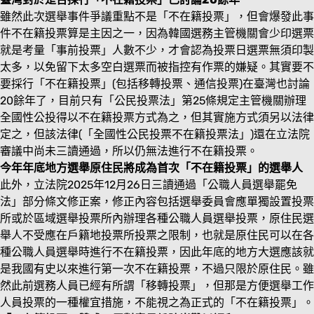
雖然此次選舉事件爭議重點不是「不在籍投票」，但會爆發此事
件不在籍投票算是主因之一，因為韓國選務主管機關會少印選票
就是考量「事前投票」人數不少，才會認為投票日選票無須印製
太多，以免留下太多空白選票而被指控有作票的嫌疑。其實要不
要採行「不在籍投票」(包括移轉投票、通信投票)在臺灣也討論
20餘年了，目前只有「公民投票法」第25條規定主管機關辦理
全國性公投得以不在籍投票方式為之，但其實施方式須另以法律
定之，但該法律(「全國性公民投票不在籍投票法」)還在立法院
審議中尚未三讀通過，所以仍無法進行不在籍投票。
今年年底地方選舉原住民將成為首次「不在籍投票」的選舉人
此外，立法院2025年12月26日三讀通過「公職人員選舉罷免
法」部分條文修正案，修正內容包括選舉委員會應單獨設置投票
所或於區域選舉投票所內辦理各種公職人員選舉投票，原住民選
舉人不受應在戶籍地投票所投票之限制，也就是原住民可以在各
種公職人員選舉時進行不在籍投票，因此年底的地方大選應該就
是我國有史以來進行第一次不在籍投票，不過只限於原住民。雖
然此前選務人員已經有所謂「移轉投票」，但那是方便選舉工作
人員投票的一種權宜措施，不能視之為正式的「不在籍投票」。