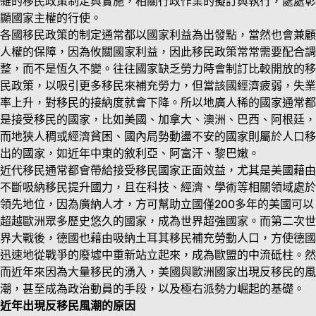
雜的移民政策制定與實施，相關行政作業的擬訂與執行，處處彰
顯國家主權的行使。
各國移民政策的制定通常都以國家利益為出發點，當然也會兼顧
人權的保障，因為攸關國家利益，因此移民政策常常需要配合調
整，而不是恆久不變。往往國家缺乏勞力時會制訂比較開放的移
民政策，以吸引更多移民來補充勞力，但當該國經濟疲弱，失業
率上升，對移民的接納度就會下降。所以地廣人稀的國家通常都
是接受移民的國家，比如美國、加拿大、澳洲、巴西、阿根廷，
而地狹人稠或經濟貧困、國內局勢動盪不安的國家則屬於人口移
出的國家，如近年中東的敘利亞、阿富汗、黎巴嫩。
近代移民通常都會帶給接受移民國家正面效益，尤其是美國藉由
不斷吸納移民提升國力，且在科技、經濟、學術等相關領域處於
領先地位，因為廣納人才，方可幫助立國僅200多年的美國可以
超越歐洲眾多歷史悠久的國家，成為世界超強國家。而第二次世
界大戰後，德國也藉由吸納土耳其移民補充勞動人口，方使德國
迅速地從戰爭的廢墟中重新站立起來，成為歐盟的中流砥柱。然
而近年來因為大量移民的湧入，美國與歐洲國家出現反移民的風
潮，甚至成為政治動員的手段，以及極右派勢力崛起的基礎。
近年出現反移民風潮的原因