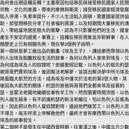
為何會出現這種反轉？主要原因包括移民與接受移民國家人民間
宗教、文化的差異，帶來的摩擦與衝突；接受移民國家經濟發展
陷入停滯，失業率提升，不少人生活陷入困頓，需要國家提供協
助，卻發現移民分享了社會福利資源；以及短期間大量移民的湧
入，帶給當地居民極大的衝擊，認為不只影響他們的生活，還會
產生不安定的感覺。事實上，這種反移民現象並非新鮮事，在人
類歷史上已有相關先例，現在舉2個例子說明。
第一個就是夢工廠出品的動畫《埃及王子》，講述摩西帶領以色
列人出埃及脫離奴役生活的故事。為何以色列人會來到埃及，又
為何成為埃及人的奴隸呢？依據聖經記載，以色列人的祖先約瑟
被哥哥們賣到埃及，後因幫法老解夢，並提出解決夢中所示埃及
將面臨大飢荒的方法，成為埃及中僅次於法老的第2號人物，其
後因為大飢荒的關係，約瑟的爸爸與哥哥們全都來埃及投靠約
瑟，並蒙法老賜地繼續從事牧羊工作。然而隨著時間流逝，以色
列人越生越多，有不認識約瑟的新法老繼位，怕以色列人反客為
主，因此把以色列人當奴隸對待，逼迫他們做苦工。以色列人苦
不堪言，每天呼求上帝解救他們，最終才會有摩西帶以色列人出
埃及的故事發生。
第二個例子是發生在中國西晉時期。在東漢之後，中國北方少數