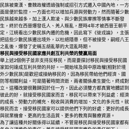
民族被東漢、曹魏政權透過強制或招引方式遷入中國內地，一方
面是便於監控，一方面也可以增加兵源與勞動力，然而隨著少數
民族越來越多，加上漢人欺凌、與少數民族摩擦等情事不斷發
生，終於在西晉爆發氐人、羌人叛亂，歷時4年才被西晉王朝平
定，江統看出少數民族內遷的危機，因此寫下《徙戎論》，主張
把這些少數民族遷出境外，以杜絕隱患，但不被接受，嗣經八王
之亂後，爆發了史稱五胡亂華的大混亂時期。
移民與接受移民國家應共創互利共榮的雙贏局面
舉上述2個例子並非支持反移民，而是要探討移民與接受移民國
家如何達成互利共榮的共好。一開始埃及與中原政權(相對於境
外少數民族)是歡迎或接納移民的，因為移民帶給他們經濟、國
防等相關利益，可是隨著時間流逝，兩者關係產生變化，終成對
立。這種改變很難歸因於任一方，因此必須雙方都真實地體認到
彼此的好，就接受移民國家而言，移民可以帶來下列益處：經濟
的成長、勞動力的補充、稅收與消費的增加、文化的多元性。就
移民而言，接受移民國家可以提供他們下列的好處：更好的成長
與就業機會、更高的生活品質、更多的教育與醫療資源。
為了讓這種共好關係得以延續，不管是移民與接受移民國家都有