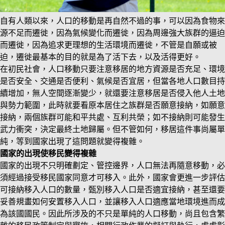
自有人類以來，人口的移動是再自然不過的事，可以因為食物來
源不足而遷徙，因為氣候變化而遷徙，因為周邊強大族群的逼迫
而遷徙，因為追求更理想的生活環境而遷徙，不管是自願或被
迫，遷徙最基本的目的就是為了活下去，以及活得更好。
在初民社會，人口移動只要注意移居的地方資源是否充足、環境
是否安全、交通是否便利、氣候是否宜居，但當各地人口數目持
續增加，無人空間逐漸變少，就還要注意移居是否侵入他人土地
與勢力範圍，此時就要看原本居住之族群是否願意接納，如願意
接納，兩個族群可能和平共處、互利共榮；如不接納則可能發生
武力衝突，決定最終土地歸屬。但不管如何，移居這件事尚屬單
純，等到國家出現了這問題就變得複雜。
國家的出現使移民變得複雜
國家的出現不只明確劃定、管控邊界，人口無法再隨意移動，必
須經過接受移民國家同意才可移入。此外，國家會更進一步評估
可接納移入人口的數量，甄別移入人口是否適宜接納，甚至還要
妥善規畫如何安置移入人口，並讓移入人口適應當地環境進而成
為該國國民。因此所涉及的不只是單純的人口移動，尚且包含繁