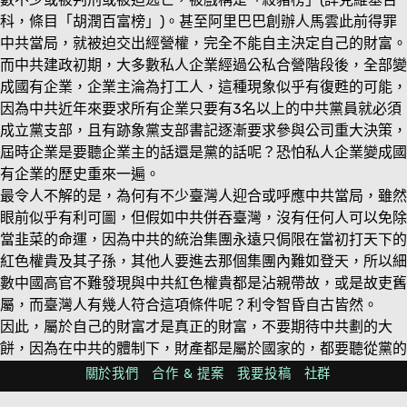
科，條目「胡潤百富榜」)。甚至阿里巴巴創辦人馬雲此前得罪
中共當局，就被迫交出經營權，完全不能自主決定自己的財富。
而中共建政初期，大多數私人企業經過公私合營階段後，全部變
成國有企業，企業主淪為打工人，這種現象似乎有復甦的可能，
因為中共近年來要求所有企業只要有3名以上的中共黨員就必須
成立黨支部，且有跡象黨支部書記逐漸要求參與公司重大決策，
屆時企業是要聽企業主的話還是黨的話呢？恐怕私人企業變成國
有企業的歷史重來一遍。
最令人不解的是，為何有不少臺灣人迎合或呼應中共當局，雖然
眼前似乎有利可圖，但假如中共併吞臺灣，沒有任何人可以免除
當韭菜的命運，因為中共的統治集團永遠只侷限在當初打天下的
紅色權貴及其子孫，其他人要進去那個集團內難如登天，所以細
數中國高官不難發現與中共紅色權貴都是沾親帶故，或是故吏舊
屬，而臺灣人有幾人符合這項條件呢？利令智昏自古皆然。
因此，屬於自己的財富才是真正的財富，不要期待中共劃的大
餅，因為在中共的體制下，財產都是屬於國家的，都要聽從黨的
指揮，黨要你興就興，要你亡就亡，如帶有僥倖的意圖，恐怕下
關於我們
合作 & 提案
我要投稿
社群
場悽慘。