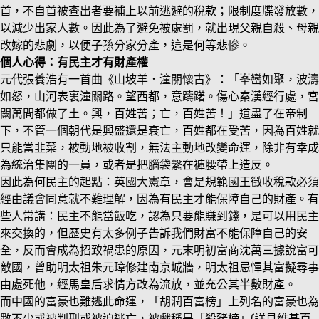
首，不自首被查出者要補上以前逃避的稅款；限制度牒發放數，
以減少出家人數。因此為了避免被處罰，就出現父親自殺、母親
改嫁的悲劇，以便子孫分家分產，這是何等悲慘。
個人心得：有民主才有財產權
元代張養浩有一首曲《山坡羊．潼關懷古》：「峯巒如聚，波濤
如怒，山河表裏潼關路。望西都，意躊躇。傷心秦漢經行處，宮
闕萬間都做了土。興，百姓苦；亡，百姓苦！」道盡了在帝制
下，不管一個朝代是興盛還是衰亡，百姓都在受苦，因為百姓就
只能當韭菜，被動地被收割，無法主動地改變命運，除非有幸成
為統治集團的一員，或者是把腦袋繫在褲腰帶上造反。
因此為何民主的起點：英國大憲章，會是規範國王徵收稅款必須
經由議會同意就不難理解，因為有民主才能保障自己的財產。有
些人常講：民主不能當飯吃，認為只要能賺到錢，是可以用民主
來交換的，但歷史有太多例子告訴我們財富不能保障自己的安
全，反而會成為招致禍患的原因，元末明初富商沈萬三據說富可
敵國，曾助明太祖朱元璋修建南京城牆，明太祖忌憚其富擬尋事
由處死他，經馬皇后求情方改為流放，並充公其半數財產。
而中國的富豪也難逃此命運，「胡潤百富榜」上列名的富豪也為
數不少或被判刑或被迫逃亡，被戲稱是「殺豬榜」(詳見維基百