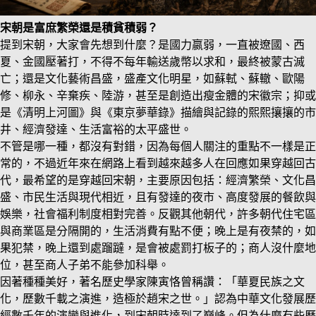
宋朝是富庶繁榮還是積貧積弱？
提到宋朝，大家會先想到什麼？是國力嬴弱，一直被遼國、西
夏、金國壓著打，不得不每年輸送歲幣以求和，最終被蒙古滅
亡；還是文化藝術昌盛，盛產文化明星，如蘇軾、蘇轍、歐陽
修、柳永、辛棄疾、陸游，甚至是創造出瘦金體的宋徽宗；抑或
是《清明上河圖》與《東京夢華錄》描繪與記錄的熙熙攘攘的市
井、經濟發達、生活富裕的太平盛世。
不管是哪一種，都沒有對錯，因為每個人關注的重點不一樣是正
常的，不過近年來在網路上看到越來越多人在回應如果穿越回古
代，最希望的是穿越回宋朝，主要原因包括：經濟繁榮、文化昌
盛、市民生活與現代相近，且有發達的夜市、高度發展的餐飲與
娛樂，社會福利制度相對完善。反觀其他朝代，許多朝代住宅區
與商業區是分隔開的，生活消費有點不便；晚上是有夜禁的，如
果犯禁，晚上還到處蹓躂，是會被處罰打板子的；商人沒什麼地
位，甚至商人子弟不能參加科舉。
因著種種美好，著名歷史學家陳寅恪曾稱讚：「華夏民族之文
化，歷數千載之演進，造極於趙宋之世。」認為中華文化發展歷
經數千年的演變與進化，到宋朝時達到了巔峰。但為什麼有些歷