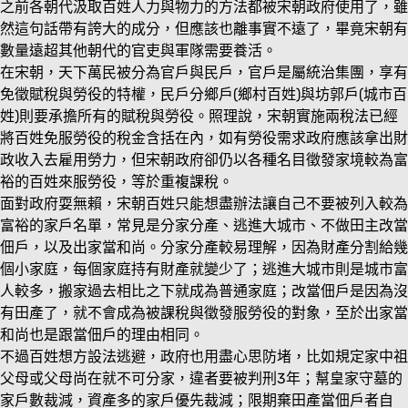
之前各朝代汲取百姓人力與物力的方法都被宋朝政府使用了，雖
然這句話帶有誇大的成分，但應該也離事實不遠了，畢竟宋朝有
數量遠超其他朝代的官吏與軍隊需要養活。
在宋朝，天下萬民被分為官戶與民戶，官戶是屬統治集團，享有
免徵賦稅與勞役的特權，民戶分鄉戶(鄉村百姓)與坊郭戶(城市百
姓)則要承擔所有的賦稅與勞役。照理說，宋朝實施兩稅法已經
將百姓免服勞役的稅金含括在內，如有勞役需求政府應該拿出財
政收入去雇用勞力，但宋朝政府卻仍以各種名目徵發家境較為富
裕的百姓來服勞役，等於重複課稅。
面對政府耍無賴，宋朝百姓只能想盡辦法讓自己不要被列入較為
富裕的家戶名單，常見是分家分產、逃進大城市、不做田主改當
佃戶，以及出家當和尚。分家分產較易理解，因為財產分割給幾
個小家庭，每個家庭持有財產就變少了；逃進大城市則是城市富
人較多，搬家過去相比之下就成為普通家庭；改當佃戶是因為沒
有田產了，就不會成為被課稅與徵發服勞役的對象，至於出家當
和尚也是跟當佃戶的理由相同。
不過百姓想方設法逃避，政府也用盡心思防堵，比如規定家中祖
父母或父母尚在就不可分家，違者要被判刑3年；幫皇家守墓的
家戶數裁減，資產多的家戶優先裁減；限期棄田產當佃戶者自