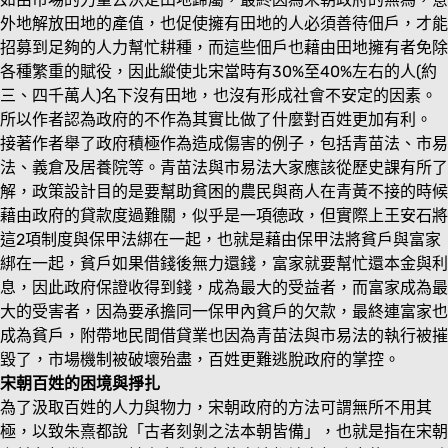
外地解放田地的產值，也促使擁有田地的人必須善待佃戶，才能
招募到足夠的人力幫忙耕種，而這些佃戶也藉由田地擁有者免除
各種繁重的賦役，因此縱使北宋當時有30%至40%左右的人(約
三、四千萬人)名下沒有田地，也沒有形成社會不安定的因素。
所以作者認為政府的不作為其實比做了什麼對百姓更加有利。
接著作者舉了政府積極作為造成傷害的例子，包括青苗法、市易
法、義倉及居養院等。青苗法與市易法大家應該從歷史課有所了
解，政策設計目的是要幫助貧困的農民與商人在青黃不接的時候
藉由政府的貸款度過難關，似乎是一項德政，但實際上王安石將
這2項制度與保甲法綁在一起，也就是藉由保甲法將貧戶與富家
綁在一起，貧戶如果借錢後無力還錢，富家就要幫忙還本金與利
息，因此政府保證收得到錢，成為最大的受益者，而富家成為最
大的受害者，因為要承擔同一保甲內貧戶的欠款，最終連富家也
成為貧戶，附帶地民間借貸業也因為青苗法與市易法的執行被摧
毀了，市場機制被破壞殆盡，百姓更難逃脫政府的掌控。
宋朝百姓的困境與掙扎
為了汲取百姓的人力與物力，宋朝政府的方法可謂無所不用其
極，以致朱熹都說「古者刻剝之法本朝皆備」，也就是指在宋朝