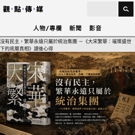
人物/專欄
新聞
影音
沒有民主，繁華永遠只屬於統治集團 －《大宋繁華：璀璨盛世
下的底層真相》讀後心得