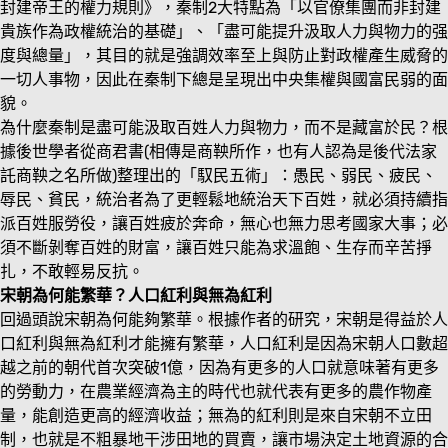
封建帝王的權力規則》，秦制2大特點為「以官僚集團而非封建
貴族作為政權統治的基礎」、「盡可能提升汲取人力與物力的强
度與總量」，其目的就是強調效率至上與防止對政權產生威脅的
一切人事物，因此在秦制下總是呈現出中央集權與國富民弱的面
貌。
為什麼秦制是盡可能汲取百姓人力與物力，而不是藏富於民？根
據後世學者從商君書(相傳是商鞅所作，也有人認為是後代法家
託商鞅之名所做)整理出的「馭民五術」：愚民、弱民、疲民、
辱民、貧民，統治者為了更輕鬆地統治天下百姓，就必須持續指
派百姓服勞役，讓百姓疲於奔命，無心也無力思考國家大事；必
須不斷剝奪百姓的財富，讓百姓只能為求溫飽、生存而辛苦掙
扎，不敢輕易反抗。
宋朝為何能繁華？人口紅利與無為紅利
回過頭說宋朝為何能夠繁華。根據作者的研究，宋朝是得益於人
口紅利與無為紅利才能擁有繁華，人口紅利是因為宋朝人口數超
越之前的朝代首次突破1億，因為有更多的人口就意味著有更多
的勞動力，在農業經濟為主的時代也就代表有更多的農作物產
量，能創造更高的經濟收益；無為的紅利則是來自宋朝不立田
制，也就是不粗暴地干涉田地的買賣，讓市場決定土地資源的合