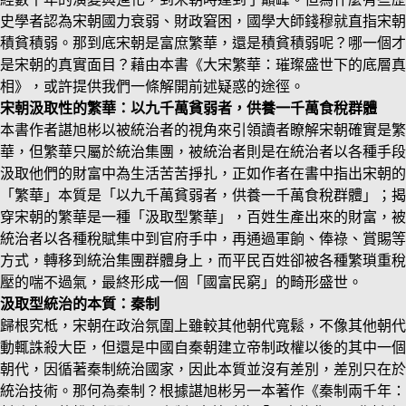
史學者認為宋朝國力衰弱、財政窘困，國學大師錢穆就直指宋朝
積貧積弱。那到底宋朝是富庶繁華，還是積貧積弱呢？哪一個才
是宋朝的真實面目？藉由本書《大宋繁華：璀璨盛世下的底層真
相》，或許提供我們一條解開前述疑惑的途徑。
宋朝汲取性的繁華：以九千萬貧弱者，供養一千萬食稅群體
本書作者諶旭彬以被統治者的視角來引領讀者瞭解宋朝確實是繁
華，但繁華只屬於統治集團，被統治者則是在統治者以各種手段
汲取他們的財富中為生活苦苦掙扎，正如作者在書中指出宋朝的
「繁華」本質是「以九千萬貧弱者，供養一千萬食稅群體」；揭
穿宋朝的繁華是一種「汲取型繁華」，百姓生產出來的財富，被
統治者以各種稅賦集中到官府手中，再通過軍餉、俸祿、賞賜等
方式，轉移到統治集團群體身上，而平民百姓卻被各種繁瑣重稅
壓的喘不過氣，最終形成一個「國富民窮」的畸形盛世。
汲取型統治的本質：秦制
歸根究柢，宋朝在政治氛圍上雖較其他朝代寬鬆，不像其他朝代
動輒誅殺大臣，但還是中國自秦朝建立帝制政權以後的其中一個
朝代，因循著秦制統治國家，因此本質並沒有差別，差別只在於
統治技術。那何為秦制？根據諶旭彬另一本著作《秦制兩千年：