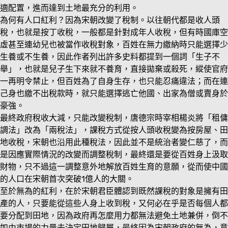
適配置，進而達到土地最充分的利用。
為何有人口紅利？因為宋朝改變了稅制。以往朝代都是收人頭
稅，也就是按丁收稅，一般都是針對成年人收稅，但有時國庫空
虛甚至連幼兒也被當作收稅對象，百姓在無力繳納時只能選擇少
生養或不生養，因此作者列出許多史料都提到一個詞「生子不
舉」，也就是兒子生下來就不養育，直接拋棄或殺死，縱使官府
一再明令禁止，但百姓為了自身生存，也只能忍痛違法；而在連
己身也繳不出稅款時，就只能選擇逃亡他國、出家為僧或賣身於
豪強。
最終政府稅收大減，只能改變稅制，唐德宗時宰相楊炎將「租傭
調法」改為「兩稅法」，課稅方式從按人頭收稅變為按房屋、田
地收稅，宋朝也沿用此種稅法，因此並不是統治者變仁慈了，而
是因應實際情況的改變而調整稅制，最終還是要從百姓身上汲取
財物，只不過這一調整意外地解放百姓生育的意願，從而使中國
的人口在宋朝首次突破1億人的大關。
至於無為的紅利，在於宋朝君臣體認到既然課稅的對象是擁有田
產的人，只要能從這些人身上收到稅，又何必在乎是否每個人都
要分配到田地，因為政府再怎麼用力都無法避免土地兼併，倒不
如由市場的力量去決定田地歸屬，最終因為宋朝政府的無為，意