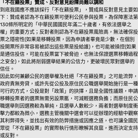
「不在籍投票」贊成、反對意見紛陳尚難以調和
到底我國應不應該採行「不在籍投票」，贊成與反對意見主要如
下：贊成者認為不在籍投票可便利公民參與投票，為保障憲法第
130條所明定的「中華民國國民年滿二十歲者，有依法選舉之
權」的重要方式；反對者則認為不在籍投票風險高，無法確保投
票之隱密性(如果是移轉投票，因為申請者畢竟是少數，在個別
投開票所非常容易被認出這些票是投給誰)，也可能被操控(如果
是通信投信，可能在投票當下被脅迫，也無法保證選票移轉過程
之安全)，如此將削弱選舉結果的公信力，更破壞民眾對選舉的
信任。
因此如何兼顧公民的選舉權及杜絕「不在籍投票」之可能流弊，
政府責無旁貸，或許先從公投及原住民公職選舉開始施行是一種
可行的方式，公投是對「政策」的抉擇，且是全國性議題，申請
移轉投票者的選票無需另設票匭，可減輕選務負擔；而原住民公
職選舉則因選務較為單純，且選舉人數較少，兩者對選舉制度衝
擊力都較為微小，選務主管機關中選會可以從辦理的經驗中觀察
其利弊得失，並找出有效的防弊措施或因應之道，也可讓全國民
眾從「不在籍投票」的實際執行情形瞭解其良窳，進而決定支持
或反對。