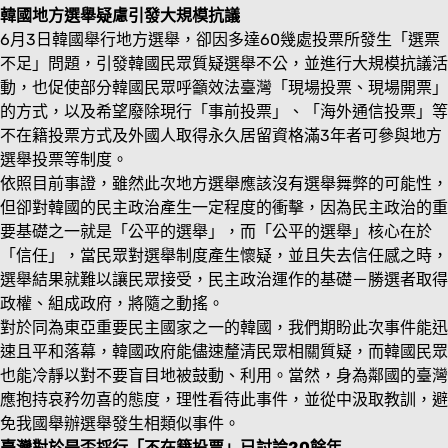
韓國地方選舉疑慮引發大規模抗議
6月3日韓國舉行地方選舉，卻因多達60幾處投票所發生「選票
不足」問題，引發韓國民眾質疑選舉不公，並進行大規模抗議活
動，也促使部分韓國民眾呼籲效法臺灣「現場投票、現場開票」
的方式，以及希望廢除現行「事前投票」、「海外通信投票」等
不在籍投票方式及外國人取得永久居留資格滿3年者可參與地方
選舉投票等制度。
依照目前事證，雖然此次地方選舉應該沒有選舉舞弊的可能性，
但卻對韓國的民主政治產生一定程度的衝擊，因為民主政治的重
要基礎之一就是「公平的選舉」，而「公平的選舉」核心在於
「信任」，當民眾對選舉制度產生懷疑，並且失去信任感之時，
選舉結果就難以讓民眾接受，民主政治運作的基礎－勝選者取得
政權、組成政府，將隨之動搖。
對於同為東亞重要民主國家之一的韓國，我們期盼此次事件能迅
速且平和落幕，韓國政府能儘速釐清民眾相關質疑，而韓國民眾
也能冷靜以對不要盲目地被鼓動、利用。當然，身為鄰國的臺灣
應抱持哀矜勿喜的態度，理性看待此事件，並從中汲取教訓，避
免我國舉辦選舉發生相類似事件。
臺灣對於是否採行「不在籍投票」已討論20餘年