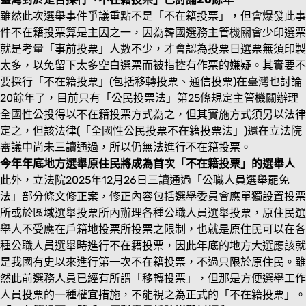
雖然此次選舉事件爭議重點不是「不在籍投票」，但會爆發此事
件不在籍投票算是主因之一，因為韓國選務主管機關會少印選票
就是考量「事前投票」人數不少，才會認為投票日選票無須印製
太多，以免留下太多空白選票而被指控有作票的嫌疑。其實要不
要採行「不在籍投票」(包括移轉投票、通信投票)在臺灣也討論
20餘年了，目前只有「公民投票法」第25條規定主管機關辦理
全國性公投得以不在籍投票方式為之，但其實施方式須另以法律
定之，但該法律(「全國性公民投票不在籍投票法」)還在立法院
審議中尚未三讀通過，所以仍無法進行不在籍投票。
今年年底地方選舉原住民將成為首次「不在籍投票」的選舉人
此外，立法院2025年12月26日三讀通過「公職人員選舉罷免
法」部分條文修正案，修正內容包括選舉委員會應單獨設置投票
所或於區域選舉投票所內辦理各種公職人員選舉投票，原住民選
舉人不受應在戶籍地投票所投票之限制，也就是原住民可以在各
種公職人員選舉時進行不在籍投票，因此年底的地方大選應該就
是我國有史以來進行第一次不在籍投票，不過只限於原住民。雖
然此前選務人員已經有所謂「移轉投票」，但那是方便選舉工作
人員投票的一種權宜措施，不能視之為正式的「不在籍投票」。