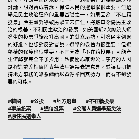
討論，想對贊成者說，保障人民的選舉權很重要，但選
舉是民主政治運作的重要基礎之一，如果因為「不在籍
投票」產生流弊導致民眾失去信任，將嚴重斲傷民主政
治的根基，不利民主政治的發展，如美國近2次總統大選
發生的投票爭議都升高國內的對立局勢，引發民主倒退
的疑慮。也想對反對者說，選舉的公信力很重要，但選
舉權的保障也很重要，不宜因為「不在籍投票」可能產
生流弊就完全不予採用，致使關心家鄉公共事務的人因
路程遙遠等相關因素無法用選票表達意見，並讓長期把
持地方事務的派系繼續以資源鞏固其勢力，而看不到發
展的可能。
#韓國
#公投
#地方選舉
#不在籍投票
#事前投票
#通信投票
#公職人員選舉罷免法
#原住民選舉人