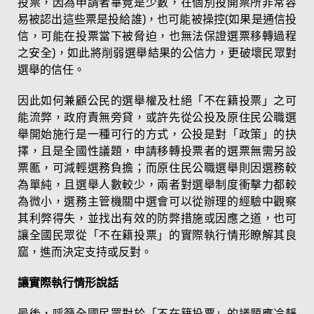
投票，因為申請者畢竟是少數，在個別投開票所非常容
易被認出這些票是投給誰)，也可能被操控(如果是通信投
信，可能在投票當下被脅迫，也無法保證選票移轉過程
之安全)，如此將削弱選舉結果的公信力，更破壞民眾對
選舉的信任。
因此如何兼顧公民的選舉權及杜絕「不在籍投票」之可
能流弊，政府責無旁貸，或許先從公投及原住民公職選
舉開始施行是一種可行的方式，公投是對「政策」的抉
擇，且是全國性議題，申請移轉投票者的選票無需另設
票匭，可減輕選務負擔；而原住民公職選舉則因選務較
為單純，且選舉人數較少，兩者對選舉制度衝擊力都較
為微小，選務主管機關中選會可以從辦理的經驗中觀察
其利弊得失，並找出有效的防弊措施或因應之道，也可
讓全國民眾從「不在籍投票」的實際執行情形瞭解其良
窳，進而決定支持或反對。
讓實際執行情形說話
最後，呼籲全國民眾對於「不在籍投票」的議題應冷靜