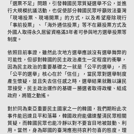
「選票不足」問題，引發韓國民眾質疑選舉不公，並進
行大規模抗議活動，也促使部分韓國民眾呼籲效法臺灣
「現場投票、現場開票」的方式，以及希望廢除現行
「事前投票」、「海外通信投票」等不在籍投票方式及
外國人取得永久居留資格滿3年者可參與地方選舉投票等
制度。
依照目前事證，雖然此次地方選舉應該沒有選舉舞弊的
可能性，但卻對韓國的民主政治產生一定程度的衝擊，
因為民主政治的重要基礎之一就是「公平的選舉」，而
「公平的選舉」核心在於「信任」，當民眾對選舉制度
產生懷疑，並且失去信任感之時，選舉結果就難以讓民
眾接受，民主政治運作的基礎－勝選者取得政權、組成
政府，將隨之動搖。
對於同為東亞重要民主國家之一的韓國，我們期盼此次
事件能迅速且平和落幕，韓國政府能儘速釐清民眾相關
質疑，而韓國民眾也能冷靜以對不要盲目地被鼓動、利
用。當然，身為鄰國的臺灣應抱持哀矜勿喜的態度，理