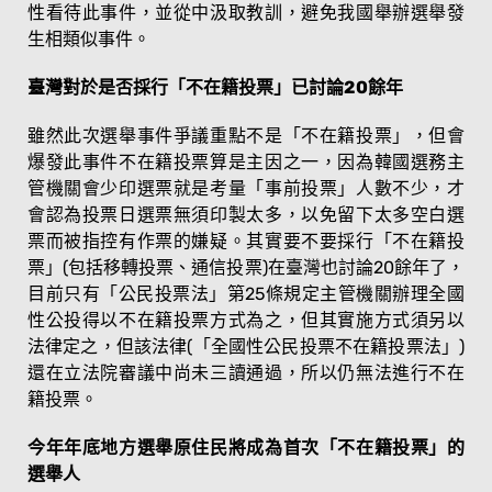
性看待此事件，並從中汲取教訓，避免我國舉辦選舉發
生相類似事件。
臺灣對於是否採行「不在籍投票」已討論20餘年
雖然此次選舉事件爭議重點不是「不在籍投票」，但會
爆發此事件不在籍投票算是主因之一，因為韓國選務主
管機關會少印選票就是考量「事前投票」人數不少，才
會認為投票日選票無須印製太多，以免留下太多空白選
票而被指控有作票的嫌疑。其實要不要採行「不在籍投
票」(包括移轉投票、通信投票)在臺灣也討論20餘年了，
目前只有「公民投票法」第25條規定主管機關辦理全國
性公投得以不在籍投票方式為之，但其實施方式須另以
法律定之，但該法律(「全國性公民投票不在籍投票法」)
還在立法院審議中尚未三讀通過，所以仍無法進行不在
籍投票。
今年年底地方選舉原住民將成為首次「不在籍投票」的
選舉人