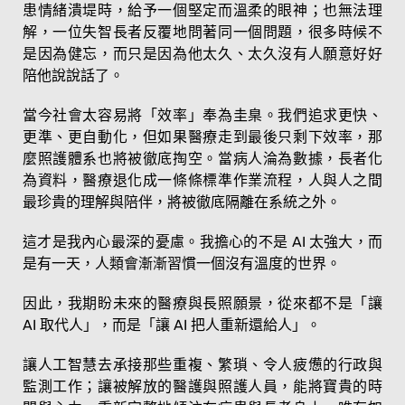
患情緒潰堤時，給予一個堅定而溫柔的眼神；也無法理
解，一位失智長者反覆地問著同一個問題，很多時候不
是因為健忘，而只是因為他太久、太久沒有人願意好好
陪他說說話了。
當今社會太容易將「效率」奉為圭臬。我們追求更快、
更準、更自動化，但如果醫療走到最後只剩下效率，那
麼照護體系也將被徹底掏空。當病人淪為數據，長者化
為資料，醫療退化成一條條標準作業流程，人與人之間
最珍貴的理解與陪伴，將被徹底隔離在系統之外。
這才是我內心最深的憂慮。我擔心的不是 AI 太強大，而
是有一天，人類會漸漸習慣一個沒有溫度的世界。
因此，我期盼未來的醫療與長照願景，從來都不是「讓
AI 取代人」，而是「讓 AI 把人重新還給人」。
讓人工智慧去承接那些重複、繁瑣、令人疲憊的行政與
監測工作；讓被解放的醫護與照護人員，能將寶貴的時