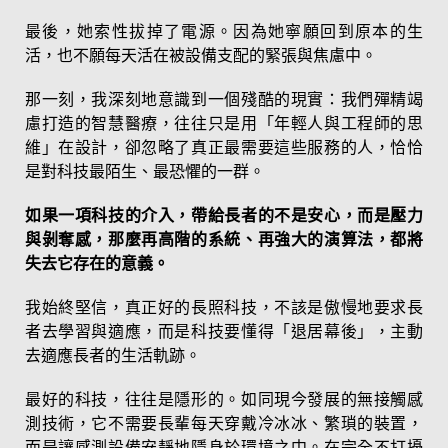
最後，她索性拔掉了電源。因為她寧願回到原本的生
活，也不願每天活在被設備支配的緊張與焦慮中。
那一刻，我深刻地意識到一個殘酷的現實：我們殫精竭
慮打造的智慧醫療，往往只是用「年輕人與工程師的思
維」在設計，卻忽略了真正最需要這些服務的人，恰恰
是對科技最陌生、最恐懼的一群。
如果一項科技的介入，帶給長者的不是安心，而是壓力
與剝奪感，那麼再高階的系統、再強大的演算法，都將
失去它存在的意義。
我始終堅信，真正好的長照科技，不該是傲慢地要求長
者去學習與適應，而是科技要懂得「退居幕後」，主動
去適應長者的生活軌跡。
最好的科技，往往是隱形的。如同現今發展的無接觸感
測技術，它不需要長輩每天穿戴冷冰冰、繁瑣的裝置，
而是讓感測設備安靜地隱身於環境之中。在完全不打擾