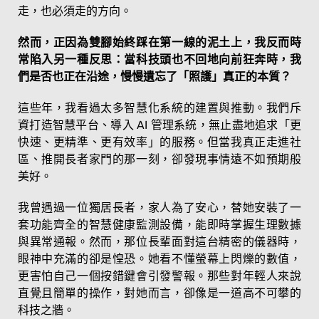
走，也必須走的方向。
然而，正因為雙腳始終踩在第一線的泥土上，我反而時
常陷入另一種反思：當科技頭也不回地向前狂奔時，我
們是否也正在沿途，慢慢遺忘了「照護」真正的本質？
這些年，我看過太多智慧化系統的建置與推動。我們斥
資打造智慧平台、導入 AI 管理系統，無止盡地追求「更
快速、更精準、更有效率」的服務。但當我真正走進社
區、推開長者家門的那一刻，卻發現事情遠不如預期般
美好。
我曾遇過一位獨居長者，家人為了安心，替她安裝了一
套功能齊全的智慧健康監測設備，能即時掌握生理數據
與異常通報。然而，那位長輩面對這台精密的儀器時，
眼神中充滿的卻是惶恐。她看不懂螢幕上閃爍的數值，
更害怕自己一個按錯鍵會引發警報。那些對年輕人來說
直覺且簡單的操作，對她而言，卻像是一道高不可攀的
科技之牆。