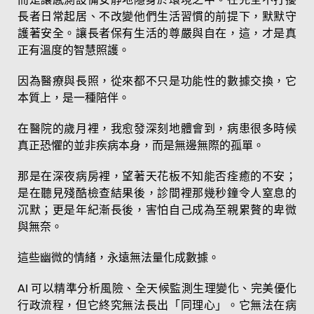
長者日常起居、不改變他們生活習慣的前提下，默默守
護著安全。讓長者保有生活的尊嚴與自在，這，才是真
正有溫度的智慧照護。
因為醫療與長照，從來都不只是功能性的數據交換，它
本質上，是一種陪伴。
在醫院的歲月裡，我愈發深刻地體會到，病患很多時候
真正恐懼的並非疾病本身，而是無邊無際的孤單。
那是在深夜病房裡，望著天花板不知能否痊癒的不安；
是在聽見殘酷檢查結果後，診間裡那幾秒鐘令人窒息的
沉默；更是年紀漸長後，害怕自己成為至親累贅的卑微
與無奈。
這些幽微的情緒，永遠無法量化成數據。
AI 可以精準分析風險、全天候監測生理變化、完美優化
行政流程，但它終究無法長出「同理心」。它無法在病