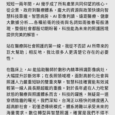
短短一兩年間，AI 幾乎成了所有產業共同仰望的核心。
從企業、政府到醫療體系，龐大的資源與政策快速向智
慧科技靠攏。智慧病房、AI 影像判讀、遠距醫療、健康
大數據分析……各種前衛的技術與名詞如雨後春筍般湧
現，整個社會都殷切期盼著，科技能為未來的照護困境
提供完美的解答。
站在醫療與社會照護的第一線，我從不否認 AI 所帶來的
巨大幫助；相反地，我比很多人更清楚它存在的必要
性。
在臨床上，AI 能協助醫師於數秒內精準辨識影像病灶，
大幅提升診斷效率；在長照領域裡，面對高齡化社會與
照護人力嚴重短缺的雙重夾擊，智慧科技確實能有效減
輕第一線人員長期超載的重擔。對於長年處在人力吃緊
狀態的醫療與照護體系而言，科技的躍進，無疑是一道
穿透陰霾的曙光。我們深知，台灣正以極快的速度邁入
超高齡社會，若僅憑傳統模式，體系將難以承受未來的
海量需求。數位轉型與智慧照護，確實是我們不得不