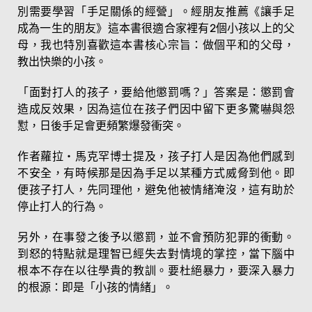
別需要學習「手足關係的經營」。經朋友推薦《讓手足
成為一生的朋友》這本書很適合家裡有2個小孩以上的父
母，我也特別喜歡這本書核心宗旨：做個平和的父母，
教出快樂的小孩。
「面對打人的孩子，要給他懲罰嗎？」答案是：懲罰會
造成反效果，因為這位在孩子們因中留下更多驚嚇與怨
懟，日後手足會更頻繁爆發衝突。
作者蘿拉‧馬克罕博士提及，孩子打人是因為他們感到
不安全，有時候那是因為手足以某種方式威脅到他。即
便孩子打人，先同理他，避免他被情緒淹沒，這有助於
停止打人的行為。
另外，在事發之後予以懲罰，並不會預防犯罪的衝動。
到怒的特點就是理智已經失去對情境的掌控，當下腦中
根本不存在以往學貴的教訓。要杜絕暴力，要深入暴力
的根源：即是「小孩的情緒」。