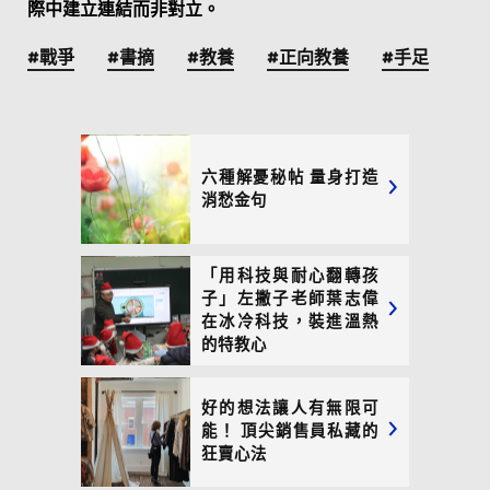
際中建立連結而非對立。
#戰爭
#書摘
#教養
#正向教養
#手足
六種解憂秘帖 量身打造
消愁金句
「用科技與耐心翻轉孩
子」左撇子老師葉志偉
在冰冷科技，裝進溫熱
的特教心
好的想法讓人有無限可
能！ 頂尖銷售員私藏的
狂賣心法