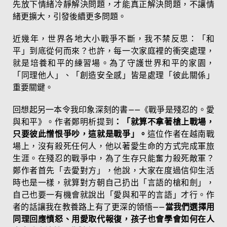
先放下情緒冷靜解決問題，才能真正解決問題，不讓情
緒更擴大，引發後續更多問題。
近幾年，世界各地大小戰爭不斷，我不禁反思：「和
平」到底從何而來？也許，每一次家庭裡的衝突處理，
就是培養和平的練習場。為了守護世界和平的家園，
「同理他人」、「創造安全感」皆是處理「彼此關係」
重要關鍵。
回想起另一本令我印象深刻的書——《戰爭是殘忍的。愛
與和平》。作者鄭明析提到
：「就算不拿著槍上戰場，
只要彼此憎恨爭吵，這就是戰爭」。
這位作者在越南戰
場上，沒有殺死任何人，他以著愛生命的方式完成軍旅
生涯。在殘忍的戰爭中，為了生存只能奮力殺死敵軍？
鄭作者首先「去愛對方」，他說，大家在度過信仰生活
時也是一樣，就算對方朝自己扔出「言語的槍和劍」，
自己也要一有機會就說出「愛與和平的言語」才行。作
者的話讓我在教養路上有了更深的領悟——
當我們選擇用
同理回應憤怒、用愛取代報復，孩子也會學會如何在人