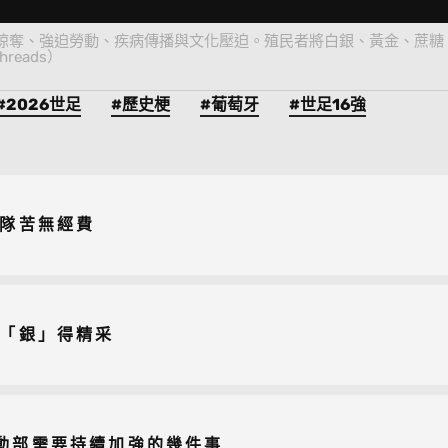
土地掠奪、強迫勞動、疾病傳播與文化壓迫。殖民者將白銀、黃金、蔗
eads）
#2026世足
#歷史梗
#葡萄牙
#世足16強
河隊苦無經費
隊「銀」得精采
動部需要持續加強的幾件事