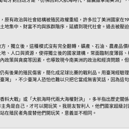
葡萄牙對西班牙是「彷彿回到大航海時代，誰贏誰拿南美洲」，
，原有政治與社會結構被殖民政權重組，許多拉丁美洲國家在1
土地集中、財富不均與族群階序，延續到現代社會。過去被壓迫
地方，獨立後，這種模式沒有完全翻轉，礦產、石油、農產品價
土地、人口與資源，使得獨立後的國家建構，常面臨制度薄弱、
內政策與貪腐等因素，也導致現今南美洲的政治和經濟問題，但
仍有後果的殖民傷害，簡化成足球比賽的戰利品。用臺灣經驗理
臺灣」，不少臺灣人恐怕也難以只把它當成無害笑話，因為這句
香料大戰」或「大航海時代兩大海權對決」，多半指出歷史關係
非主角是自己，才可以開玩笑。我朋友智利人，他們國家超級討
站在殖民者角度替他們開玩笑，意義並不相同。