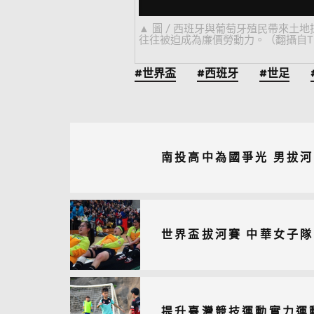
圖 / 西班牙與葡萄牙殖民帶來
往往被迫成為廉價勞動力。（翻攝自Thr
#世界盃
#西班牙
#世足
南投高中為國爭光 男拔
世界盃拔河賽 中華女子
提升臺灣競技運動實力運