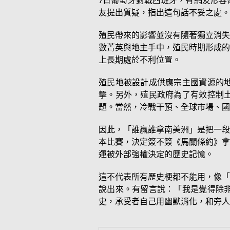
7日葡萄牙對戰西班牙，有網友形容
友提出質疑，指出這句話不妥之處。
殖民帶來的影響並沒有隨著獨立消失
數菁英與地主手中，殖民時期形成的
上長期處於不利位置。
殖民地被設計成供應宗主國資源的
擊。另外，殖民政府為了有效控制
題。當然，冷戰干預、全球市場、國
因此，「誰贏誰拿南美洲」是把一段
本比賽，決定簽不簽《馬關條約》拿
運被外部強權決定的歷史記憶。
這不代表所有歷史梗都不能用，像「
說出來。有留言說：「我是覺得除
史，承受者自己用幽默消化，和旁人