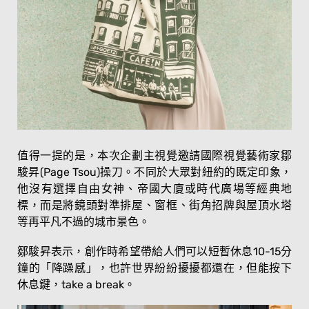
值得一提的是，本次企劃主視覺邀請國際視覺藝術家鄒
駿昇(Page Tsou)操刀。不同於大眾對紐約的既定印象，
他沒有選擇自由女神、帝國大廈或時代廣場等經典地
標，而是將鏡頭對準排屋、窗框、街角招牌與屋頂水塔
等再平凡不過的城市景色。
鄒駿昇表示，創作時希望帶給人們可以短暫休息10-15分
鐘的「降躁感」，也許世界紛紛擾擾都還在，但能按下
休息鍵，take a break。