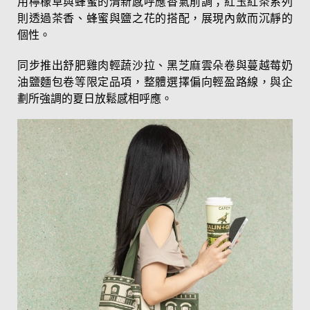
用檸檬草與蜂蜜的清新感呼應香氣前調；紅玉紅茶系列
則透過茶香、蜂蜜與鹽之花的搭配，展現內斂而沉靜的
個性。
同步推出舒肥雞肉輕蔬沙拉、黑芝麻雲朵卷與蔓越莓奶
油鹽麵包卷等限定品項，整體選擇偏向輕盈路線，與企
劃所強調的夏日放鬆感相呼應。