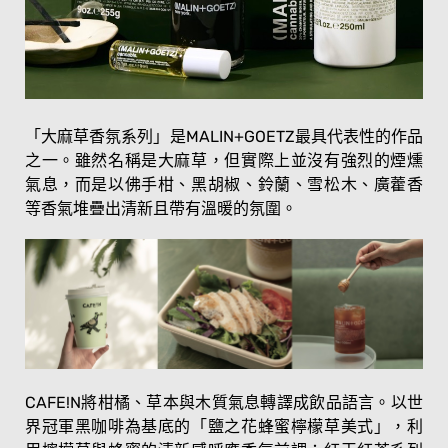
「大麻草香氛系列」是MALIN+GOETZ最具代表性的作品
之一。雖然名稱是大麻草，但實際上並沒有強烈的煙燻
氣息，而是以佛手柑、黑胡椒、鈴蘭、雪松木、廣藿香
等香氣堆疊出清新且帶有溫暖的氛圍。
CAFE!N將柑橘、草本與木質氣息轉譯成飲品語言。以世
界冠軍黑咖啡為基底的「鹽之花蜂蜜檸檬草美式」，利