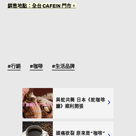
銷售地點：全台 CAFE!N 門市。
#行銷
#咖啡
#生活品牌
與蛇共舞 日本《蛇咖啡
廳》順利開張
頭痛欲裂 原來是“咖啡”