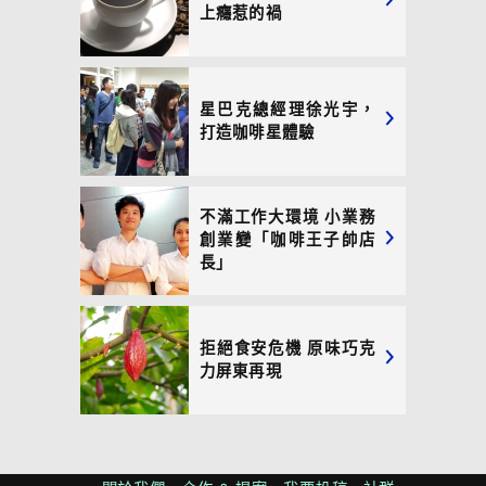
上癮惹的禍
星巴克總經理徐光宇，
打造咖啡星體驗
不滿工作大環境 小業務
創業變「咖啡王子帥店
長」
拒絕食安危機 原味巧克
力屏東再現