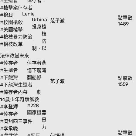
#生還者
倖存者：
#槍擊案倖存者
Lenie
#槍殺
點擊數:
Urbina
范子澈
#校園槍殺
1489
投身槍
#美國槍擊
枝
#槍枝暴力防治
防
#槍枝改革
制，以
法律改變未來
#倖存者
倖存者悲
#生還者
憶下龍灣
#下龍灣
翻船慘
點擊數:
范子澈
1559
#下龍灣生還者
#倖存者內幕
劇
14歲少年奇蹟獲救
#228
#李登輝
國家機器
#倖存者
暴
#濟州四三事件
力
#李承晚
點擊數:
#盧武鉉
#平反
何語嘈