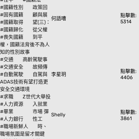
#國籍性別
政策回
#固有國籍
顧與展
點擊數:
何語嘈
5314
#國籍取得
望(三)：
#國籍歸化
從父權
#喪失國籍
到平
權，國籍法背後不為人
知的性別故事
#交通
高齡駕駛事
#交通安全
故頻傳
點擊數:
#自動駕駛
自駕與
李星玥
4406
ADAS技術有望打造更
安全交通環境
#求職
Z世代大舉投
#人力資源
入就業
#畢業
市場 彈
點擊數:
Shelly
3861
#人力銀行
性工
#職場新鮮人
時、
職場氛圍是留才關鍵