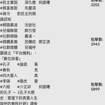
點擊數:
#民主鞏固
深化應
何語嘈
2252
#貧富差距
先釐清
#貪污
對民主的錯
誤認知
#網路霸凌
沈迷社
#兒福聯盟
群引發
#社群網路
霸凌、
點擊數:
#媒體素養
恐懼症
郭芷淇
2943
#社群媒體
兒福呼
籲建立「平台機制」、
「數位排毒」
#孔子
#論語
看
#春秋
見
#四大聖人
真
#李碩
#陽虎
實
點擊數:
#六經
#少正卯
何語嘈
5899
的孔子 －《孔子大歷
史：聖壇下的真實人生
與他的春秋壯遊》讀後