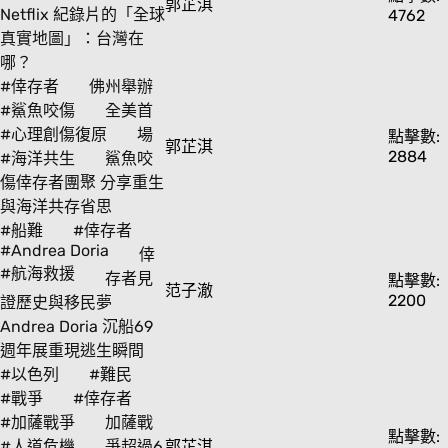
郭芷淇
Netflix 紀錄片的「全球
4762
真實地圖」：台灣在
哪？
#倖存者
佛州舉辦
#鯊魚咬傷
全美首
#心理創傷復原
場
點擊數:
郭芷淇
2884
#海洋共生
鯊魚咬
傷倖存者團聚 分享重生
與海洋共存省思
#船難
#倖存者
#Andrea Doria
倖
#航海救援
存者見
點擊數:
范子澈
2200
證歷史與移民夢
Andrea Doria 沉船69
週年展重現逃生瞬間
#以色列
#難民
#戰爭
#倖存者
#加薩戰爭
加薩戰
點擊數:
#人道危機
爭超過6
郭芷淇