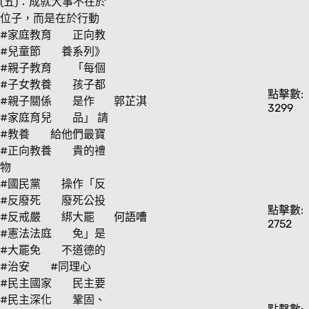
(五)：成就大事不在於
位子，而是在於行動
#家庭教育
正向教
#兒童節
養系列》
#親子教育
「每個
#子女教養
孩子都
點擊數:
#親子關係
是作
郭芷淇
3299
#家庭育兒
品」 請
#教養
給他們最寶
#正向教養
貴的禮
物
#國民黨
操作「反
#反廢死
廢死公投
點擊數:
#反戒嚴
綁大罷
何語嘈
2752
#憲法法庭
免」是
#大罷免
不道德的
#治安
#同理心
#民主國家
民主要
#民主深化
鞏固、