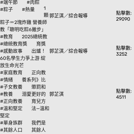
#端午節
#肉粽
1
#粽子
#熱量
點擊數:
顆
郭芷淇／綜合報導
29090
粽子＝2塊炸雞 營養師
教「聰明吃粽6撇步」
#教育
2025總統教
#總統教育獎
育獎
點擊數:
#感動故事
出爐！
郭芷淇／綜合報導
3252
60名學生力爭上游 綻
放生命光芒
#家庭教育
正向教
#情緒
養系列》比
#子女教養
懲罰和
點擊數:
#教養
溺愛更好的
郭芷淇
4511
#正向教養
育兒方
#溫和堅定
法—溫和
堅定
#單身族群
我們是
#其餘人口
其餘人