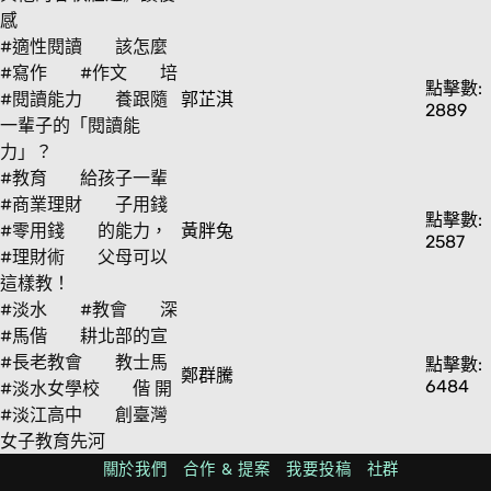
感
#適性閱讀
該怎麼
#寫作
#作文
培
點擊數:
#閱讀能力
養跟隨
郭芷淇
2889
一輩子的「閱讀能
力」？
#教育
給孩子一輩
#商業理財
子用錢
點擊數:
#零用錢
的能力，
黃胖兔
2587
#理財術
父母可以
這樣教！
#淡水
#教會
深
#馬偕
耕北部的宣
#長老教會
教士馬
點擊數:
鄭群騰
6484
#淡水女學校
偕 開
#淡江高中
創臺灣
女子教育先河
#康橋高中
108課綱
關於我們
合作 & 提案
我要投稿
社群