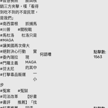
#智慧長照
膨與核
銷三方夾擊，嘆「看得
到吃不到的不是民眾，
是我們」
#南西雷根
抓捕馬
#川普
#關稅戰
#馬杜洛
杜洛只是
#MAGA
#讓美國再次偉大
#絕對決心行動
實
點擊數:
何語嘈
1563
#委內瑞拉
現
MAGA
#門羅主義
的其中
#芬太尼
一
#打擊毒品販運
小
步
#冤案
#冤獄
#司法改革
【好書
#書評
推薦】「找