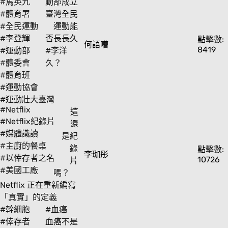
#馬英九
動部成立
#體育署
臺灣全民
#全民運動
運動能
#李登輝
否長長久
點擊數:
何語嘈
8419
#運動部
#李洋
#體委會
久？
#體育班
#運動協會
#運動壯大臺灣
#Netflix
這
#Netflix紀錄片
還
#媒體識讀
是紀
#主廚的餐桌
錄
點擊數:
李珈彤
#以倖存者之名
10726
片
#美國工廠
嗎？
Netflix 正在重新編寫
「真實」的定義
#幹細胞
#血癌
#倖存者
血癌不是