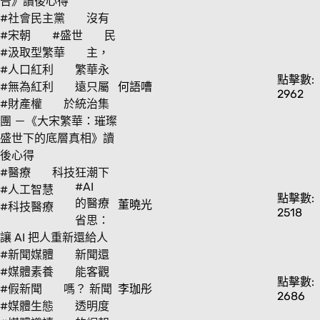
告》讀後心得
#社會民主黨
沒有
#宋朝
#盛世
民
#汲取型繁華
主，
#人口紅利
繁華永
點擊數:
#無為紅利
遠只屬
何語嘈
2962
#財產權
於統治集
團 －《大宋繁華：璀璨
盛世下的底層真相》讀
後心得
#醫療
科技狂潮下
#AI
#人工智慧
點擊數:
的醫療
董曉光
#科技醫療
2518
省思：
讓 AI 把人重新還給人
#新聞媒體
新聞還
#媒體素養
能客觀
點擊數:
#假新聞
嗎？ 新聞
李珈彤
2686
#媒體生態
透明度