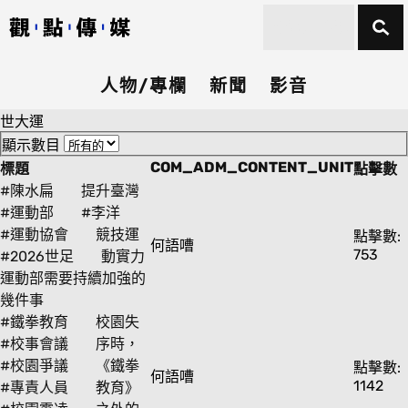
人物/專欄
新聞
影音
世大運
顯示數目
COM_ADM_CONTENT_UNIT
標題
點擊數
#陳水扁
提升臺灣
#運動部
#李洋
#運動協會
競技運
點擊數:
何語嘈
753
#2026世足
動實力
運動部需要持續加強的
幾件事
#鐵拳教育
校園失
#校事會議
序時，
#校園爭議
《鐵拳
點擊數:
何語嘈
1142
#專責人員
教育》