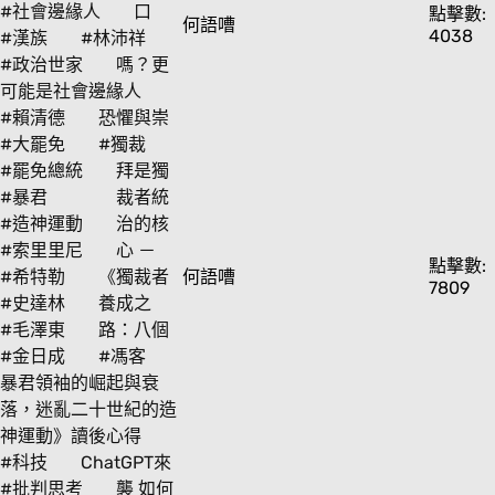
#社會邊緣人
口
點擊數:
何語嘈
4038
#漢族
#林沛祥
#政治世家
嗎？更
可能是社會邊緣人
#賴清德
恐懼與崇
#大罷免
#獨裁
#罷免總統
拜是獨
#暴君
裁者統
#造神運動
治的核
#索里里尼
心 －
點擊數:
#希特勒
《獨裁者
何語嘈
7809
#史達林
養成之
#毛澤東
路：八個
#金日成
#馮客
暴君領袖的崛起與衰
落，迷亂二十世紀的造
神運動》讀後心得
#科技
ChatGPT來
#批判思考
襲 如何