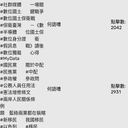
#社群媒體
一場關
#數位國土
鍵戰爭
#數位國土保衛戰
點擊數:
何語嘈
#保衛臺灣
－《數
2042
#半導體
位國土保
#數位身分證
衛
#假訊息
戰》讀後
#數位獨裁
心得
#MyData
#國民黨
關於中配
#民進黨
#中配
#參政權
參政問
#公務人員任用法
點擊數:
何語嘈
2931
#憲法增修條文
#兩岸人民關係條
例
題 藍綠兩黨都在裝瞎
#新移民
我國移民
#以色列
#移民