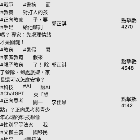
#戰爭
#書摘
面
#教養
對打人的孩
#正向教養
子，要
點擊數:
郭芷淇
4270
#手足
給他懲罰
嗎？ 專家：先處理情緒
才是關鍵！
#教育
#暑假
暑
#家庭教育
假來
點擊數:
#親子教育
了！ 除
郭芷淇
4348
了營隊、到處旅遊，家
長還可以怎麼安排？
#AI
#科技
讓AI
#ChatGPT
來「想
點擊數:
#正向思考
開一
李佳恩
4142
點」？正向思考與青少
年心理的科技想像
#性別平等法案
我
#父權主義
國移民
#性平
#國籍法