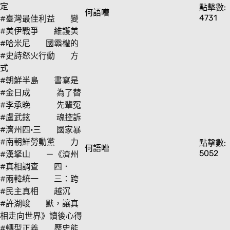
定
點擊數:
何語嘈
4731
#臺灣最佳利益
變
#美伊戰爭
維護美
#哈米尼
國霸權的
#史詩怒火行動
方
式
#朝鮮半島
書寫是
#金日成
為了替
#李承晚
先輩冤
#盧武鉉
魂控訴
#濟州四·三
國家暴
#南朝鮮勞動黨
力
點擊數:
何語嘈
5052
#漢拏山
－《濟州
#真相調查
四．
#兩韓統一
三：跨
#民主真相
越沉
#許湖峻
默，讓真
相走向世界》讀後心得
#轉型正義
歷史能