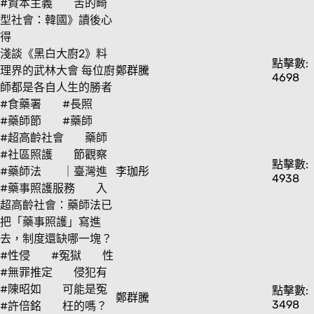
#資本主義
苦的畸
型社會：韓國》讀後心
得
淺談《黑白大廚2》料
點擊數:
理界的武林大會 每位廚
鄭群騰
4698
師都是各自人生的勝者
#食藥署
#長照
#藥師節
#藥師
#超高齡社會
藥師
#社區照護
節觀察
點擊數:
#藥師法
｜臺灣進
李珈彤
4938
#藥事照護服務
入
超高齡社會：藥師法已
把「藥事照護」寫進
去，制度還缺哪一塊？
#性侵
#冤獄
性
#無罪推定
侵犯有
#陳昭如
可能是冤
點擊數:
鄭群騰
3498
#許倍銘
枉的嗎？