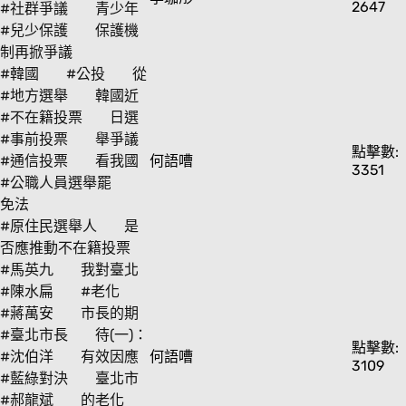
2647
#社群爭議
青少年
#兒少保護
保護機
制再掀爭議
#韓國
#公投
從
#地方選舉
韓國近
#不在籍投票
日選
#事前投票
舉爭議
點擊數:
#通信投票
看我國
何語嘈
3351
#公職人員選舉罷
免法
#原住民選舉人
是
否應推動不在籍投票
#馬英九
我對臺北
#陳水扁
#老化
#蔣萬安
市長的期
#臺北市長
待(一)：
點擊數:
#沈伯洋
有效因應
何語嘈
3109
#藍綠對決
臺北市
#郝龍斌
的老化