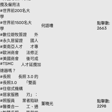
攬及僱用法
#世界前200名大
學
#世界前1500名大
點擊數:
何語嘈
2663
學
#數位遊牧簽證
外
#永久居留證
國人
#東南亞人才
才專
#歐洲商會
法修正
#美國商會
後可成
#TSMC
人才延攬加
速器嗎？
#長照
長照 3.0 的
#長照3.0
「雙面
#住宿式機構
#居家服務
刃」：
#照服員
業者陷缺
點擊數:
董曉光
2298
#醫養合一
工、通