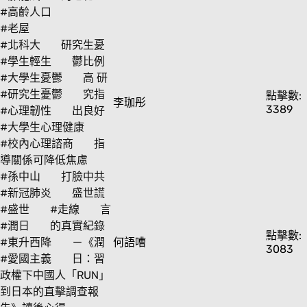
#高齡人口
#老屋
#北科大
研究生憂
#學生輕生
鬱比例
#大學生憂鬱
高 研
#研究生憂鬱
究指
點擊數:
李珈彤
3389
#心理韌性
出良好
#大學生心理健康
#校內心理諮商
指
導關係可降低焦慮
#孫中山
打臉中共
#新冠肺炎
盛世謊
#盛世
#走線
言
#潤日
的真實紀錄
點擊數:
#東升西降
－《潤
何語嘈
3083
#愛國主義
日：習
政權下中國人「RUN」
到日本的直擊調查報