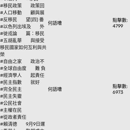
#移民政策
政策回
#人口移動
顧與展
#反移民
望(四) 番
點擊數:
何語嘈
4799
#以色列出埃及
外
#徙戎論
篇：移民
#五胡亂華
與接受
移民國家如何互利與共
榮
#自由之家
政治不
#全球自由度
難 負
#經濟學人
起責任
#民主指數
就好
點擊數:
#完全民主
何語嘈
6973
#民主失靈
#公民社會
#主權在民
#從政者責任
#賴清德
9月9日運