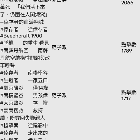
2066
萬死 「我們活下來
了，仍困在人間煉獄」
—倖存者的血淚吶喊
#倖存者
從倖存者
#Beechcraft 1900
#墜機
的重生 看見
點擊數:
范子澈
#南蘇丹航空
南蘇
1789
丹航空結構性問題與改
革呼聲
#倖存者
南橫墜谷
#生還者
一家五口
#豪雨釀災
僅14歲
點擊數:
#南橫墜谷
男孩倖
范子澈
1717
#大雨致災
存 搜
#豪雨搜救
救持
續、盼尋回失聯親人
#槍擊案
從陰影中
#倖存者
走出來的