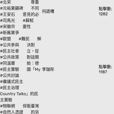
#北宋
尊重
#元祐黨籍碑
不同
點擊數:
何語嘈
1282
#王安石
意見的必
#司馬光
#蘇軾
#宋徽宗
要性
#新舊黨爭
#歐盟
#難民
解
#公共參與
決對
#民主社會
立，從
#公共政策
對話開
#同溫層
始：德
點擊數:
#民主實驗
國「My
李珈彤
1187
#公共討論
#審議式民主
#民主治理
Country Talks」的民
主實驗
#物聯網
保衛臺灣
#自然人憑證
的另