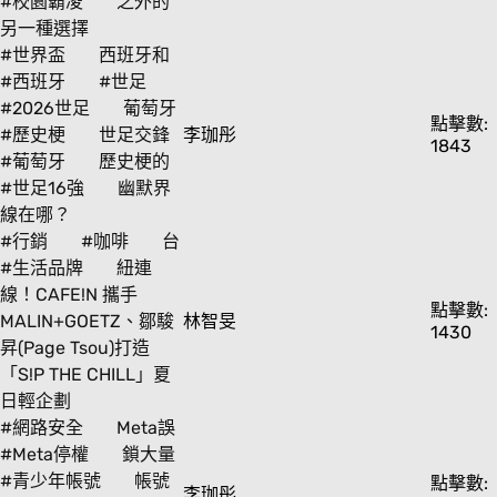
#校園霸凌
之外的
另一種選擇
#世界盃
西班牙和
#西班牙
#世足
#2026世足
葡萄牙
點擊數:
#歷史梗
世足交鋒
李珈彤
1843
#葡萄牙
歷史梗的
#世足16強
幽默界
線在哪？
#行銷
#咖啡
台
#生活品牌
紐連
線！CAFE!N 攜手
點擊數:
MALIN+GOETZ、鄒駿
林智旻
1430
昇(Page Tsou)打造
「S!P THE CHILL」夏
日輕企劃
#網路安全
Meta誤
#Meta停權
鎖大量
#青少年帳號
帳號
點擊數:
李珈彤