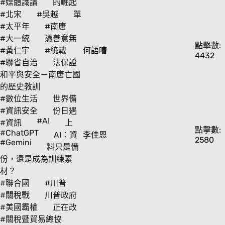
#媒體識讀
的崛起
#北宋
#吳越
單
#太平年
#南唐
#大一統
憑善意無
點擊數:
#黃仁宇
#統戰
何語嘈
4432
#聯省自治
法保證
和平與安全－南唐亡國
的歷史教訓
#數位生活
世界備
#資訊安全
份日遇
#AI
#資訊
上
點擊數:
#ChatGPT
AI：資
李佳恩
2580
#Gemini
料只是備
份，還是成為訓練素
材？
#聯合國
#川普
#關稅戰
川普政府
#美國霸權
正在改
#關稅暨貿易總協