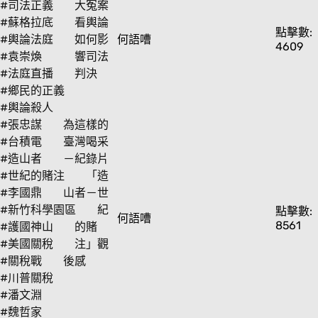
#司法正義
大冤案
#蘇格拉底
看輿論
點擊數:
#輿論法庭
如何影
何語嘈
4609
#袁崇煥
響司法
#法庭直播
判決
#鄉民的正義
#輿論殺人
#張忠謀
為這樣的
#台積電
臺灣喝采
#造山者
－紀錄片
#世紀的賭注
「造
#李國鼎
山者－世
#新竹科學園區
紀
點擊數:
何語嘈
8561
#護國神山
的賭
#美國關稅
注」觀
#關稅戰
後感
#川普關稅
#潘文淵
#魏哲家