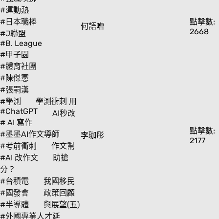
#運動熱
#日本職棒
點擊數:
何語嘈
2668
#J聯盟
#B. League
#甲子園
#體育社團
#陳傑憲
#張嗣漢
#學測
學測衝刺 用
#ChatGPT
AI秒改
# AI 寫作
點擊數:
#墨墨AI作文導師
李珈彤
2177
#考前衝刺
作文幫
#AI 改作文
助搶
分？
#台積電
我國移民
#國發會
政策回顧
#半導體
與展望(五)
#外國專業人才延