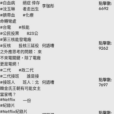
#白血病
絕症 倖存
點擊數:
李珈彤
6692
#沈玉琳
者走出生
#臍帶血
#化療
命轉彎處
#台電
#核能
#公民投票
823公
#第三核能發電廠
點擊數:
#反核
投核三延役
何語嘈
9262
之外應思考的問題： 來
不來電關鍵，除了電廠
更是電網！
#二代
#政二代
#二代接班
誰是接
點擊數:
#接班人
班人：北
何語嘈
7697
韓金氏王朝有可能女主
當家嗎？
#Netflix
一份
#紀錄片
#Netflix紀錄片
點擊數: