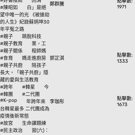
#好書推薦
回清
點擊數:
鄭群騰
1971
#陳昭如
白」是絕
望中唯一的光 《被搶劫
的人生》紀錄蘇炳坤30
年平冤之路
#親子
跳脫科技
#親子教育
業，工
#親子關係
程師媽
點擊數:
#食育
媽走進廚房
郭芷淇
1333
#親子共廚
陪孩子
長大，「親子共廚」隱
藏的愛與生活教育
#跨年
#韓星
今
#韓團
#二代團
點擊數:
#K-pop
年跨年來
李珈彤
1673
台韓星最多 二代團成為
疫情後新常態
#故宮
生命課題練
#民主政治
習(六)：