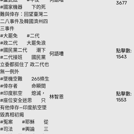
3677
#國家機器
下的死
難與倖存：回望臺灣二
二八事件及韓國濟州四
三事件
#大罷免
#二代
#政二代
大罷免浪
#國民黨二代
潮下
點擊數:
何語嘈
1543
#二代接班
國民黨
立委都挺住了 政二代也
無一例外
#墜機空難
265條生
#倖存者
命瞬間
#印度航空
熄滅，
點擊數:
林智恩
1553
#座位安全迷思
只
有他倖存—印度航空墜
毀真相初揭
#冤案
#耶穌
從
#司法
#輿論
三