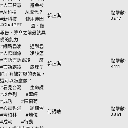
#人工智慧
避免被
#AI科技
AI取代？
點擊數:
郭芷淇
3617
#新科技
使用迷因
#ChatGPT
圖、做
報告、算命之前最該具
備的能力
#網路霸凌
遇到霸
#人際關係
凌該怎
#言語言語霸凌
麼
點擊數:
郭芷淇
4111
#言語霸凌
處理？
除了有被討厭的勇氣，
還可以怎麼做？
#看見台灣
生命課
#以色列
#聖經
#成功
#陳樹菊
#心靈雞湯
題練習
點擊數:
何語嘈
3351
#齊柏林
#地位
#成就
#行動