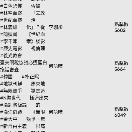
#白色恐怖
否被
#林宅血案
「去政
#世紀血案
治
點擊數:
#林義雄
化」？從
李珈彤
5682
#簡嫚書
《世紀血
#李千娜
案》談影
#歷史電影
視倫理
#義光教會
臺美關稅協議必遭藍白
點擊數:
何語嘈
5664
拖延審查
#韓國
#朴正熙
#地獄朝鮮
原來地
#無限競爭
獄是這
#N拋世代
樣造出來
#湯匙階級論
的 －
點擊數:
#漢江奇蹟
《無限
何語嘈
6049
#金大中
競爭，無
#新自由主義
限痛